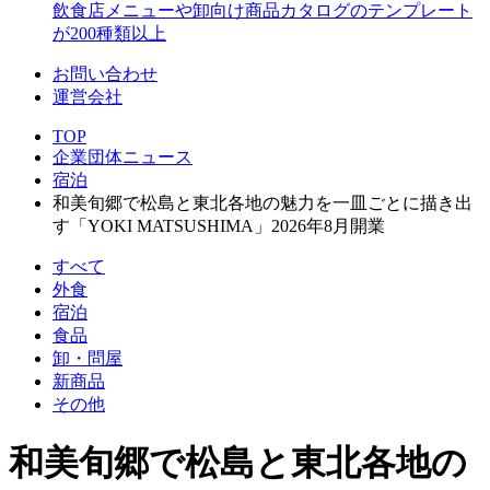
飲食店メニューや卸向け商品カタログのテンプレート
が200種類以上
お問い合わせ
運営会社
TOP
企業団体ニュース
宿泊
和美旬郷で松島と東北各地の魅力を一皿ごとに描き出
す「YOKI MATSUSHIMA」2026年8月開業
すべて
外食
宿泊
食品
卸・問屋
新商品
その他
和美旬郷で松島と東北各地の