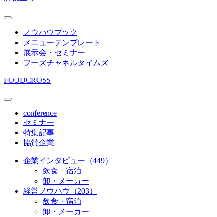
ノウハウブック
メニューテンプレート
展示会・セミナー
フーズチャネルタイムズ
FOODCROSS
conference
セミナー
特集記事
協賛企業
企業インタビュー（449）
飲食・宿泊
卸・メーカー
経営ノウハウ（203）
飲食・宿泊
卸・メーカー