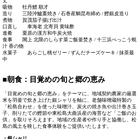
吸物 牡丹鱧 順才
造り 三陸沖鱸藁焼き / 石巻産鯛昆布締め / 鰹銀皮造り
煮物 賀茂茄子揚げ出汁
口直し 車海老 北寄貝 黄味酢
進肴 栗原の漢方和牛炭火焼
食事 閖上 北限のしらす菜ご飯釜焚き / 十三浜べっこう蜆
汁 香の物
水菓子 あらごし桃ゼリー / ずんだチーズケーキ / 抹茶最
中
■朝食：目覚めの旬と郷の恵み
「目覚めの旬と郷の恵み」をテーマに、地域契約農家の厳選
米を羽釜で炊き上げた銀シャリを軸に、老舗味噌蔵特製の
「松島合わせ」を使った味噌汁、炭火の焼き魚や出汁巻き玉
子、削りたての鰹節や東松島大曲浜産の海苔など「ご飯のお
供」を取りそろえます。地域の生産者や作り手と協働し、松
島の風土を映した食事体験をご提供いたします。
・銀シャリ