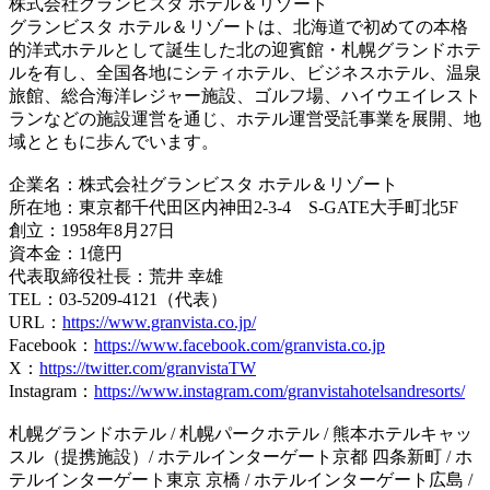
株式会社グランビスタ ホテル＆リゾート
グランビスタ ホテル＆リゾートは、北海道で初めての本格
的洋式ホテルとして誕生した北の迎賓館・札幌グランドホテ
ルを有し、全国各地にシティホテル、ビジネスホテル、温泉
旅館、総合海洋レジャー施設、ゴルフ場、ハイウエイレスト
ランなどの施設運営を通じ、ホテル運営受託事業を展開、地
域とともに歩んでいます。
企業名：株式会社グランビスタ ホテル＆リゾート
所在地：東京都千代田区内神田2-3-4 S-GATE大手町北5F
創立：1958年8月27日
資本金：1億円
代表取締役社長：荒井 幸雄
TEL：03-5209-4121（代表）
URL：
https://www.granvista.co.jp/
Facebook：
https://www.facebook.com/granvista.co.jp
X：
https://twitter.com/granvistaTW
Instagram：
https://www.instagram.com/granvistahotelsandresorts/
札幌グランドホテル / 札幌パークホテル / 熊本ホテルキャッ
スル（提携施設）/ ホテルインターゲート京都 四条新町 / ホ
テルインターゲート東京 京橋 / ホテルインターゲート広島 /