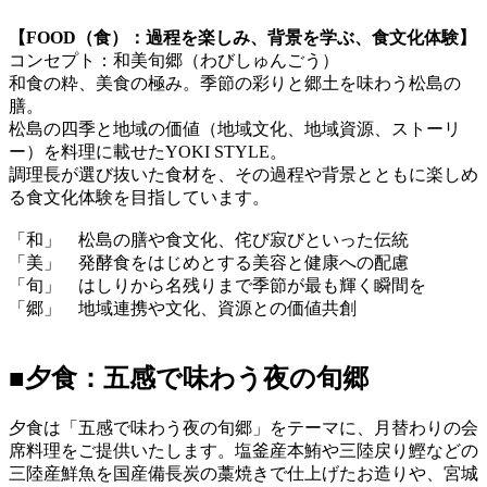
【FOOD（食）：過程を楽しみ、背景を学ぶ、食文化体験】
コンセプト：和美旬郷（わびしゅんごう）
和食の粋、美食の極み。季節の彩りと郷土を味わう松島の
膳。
松島の四季と地域の価値（地域文化、地域資源、ストーリ
ー）を料理に載せたYOKI STYLE。
調理長が選び抜いた食材を、その過程や背景とともに楽しめ
る食文化体験を目指しています。
「和」 松島の膳や食文化、侘び寂びといった伝統
「美」 発酵食をはじめとする美容と健康への配慮
「旬」 はしりから名残りまで季節が最も輝く瞬間を
「郷」 地域連携や文化、資源との価値共創
■夕食：五感で味わう夜の旬郷
夕食は「五感で味わう夜の旬郷」をテーマに、月替わりの会
席料理をご提供いたします。塩釜産本鮪や三陸戻り鰹などの
三陸産鮮魚を国産備長炭の藁焼きで仕上げたお造りや、宮城