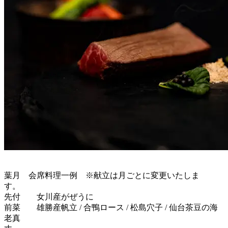
葉月 会席料理一例 ※献立は月ごとに変更いたしま
す。
先付 女川産がぜうに
前菜 雄勝産帆立 / 合鴨ロース / 松島穴子 / 仙台茶豆の海
老真