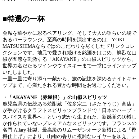
■特選の一杯
会席を華やかに彩るペアリング、そして大人の語らいの場で
あるバーラウンジ。至高の時間を演出するのは、YOKI
MATSUSHIMAならではのこだわりを尽くしたドリンクコレ
クションです。地元で愛され続ける銘酒をはじめ、鮮烈な山
椒が五感を刺激する「AKAYANE」の山椒スピリッツから、
世界の名だたるワインやウイスキーまで一堂にラインナップ
いたしました。
一皿一皿に寄り添う一献から、旅の記憶を深めるナイトキャ
ップまで、心満たされる豊かな時間をお過ごしください。
・「AKAYANE（赤屋根）」の山椒スピリッツ
鹿児島県の伝統ある焼酎蔵「佐多宗二（さたそうじ）商店」
が手がけるクラフトスピリッツブランドで「日本のハーブ・
スパイスを世界へ」という志から生まれた、新感覚の10樽し
か作られていないプレミアムなスピリッツです。フランスの
名門 Allary 社製、最高級のリムーザンオーク新樽による「樫
樽仕上げ」により、山椒の香りに複雑なレイヤーを加え、テ