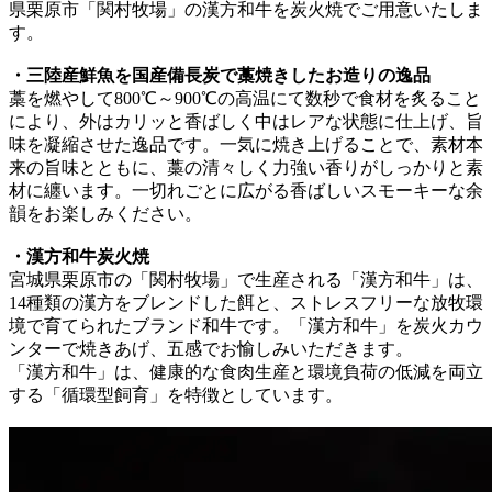
県栗原市「関村牧場」の漢方和牛を炭火焼でご用意いたしま
す。
・三陸産鮮魚を国産備長炭で藁焼きしたお造りの逸品
藁を燃やして800℃～900℃の高温にて数秒で食材を炙ること
により、外はカリッと香ばしく中はレアな状態に仕上げ、旨
味を凝縮させた逸品です。一気に焼き上げることで、素材本
来の旨味とともに、藁の清々しく力強い香りがしっかりと素
材に纏います。一切れごとに広がる香ばしいスモーキーな余
韻をお楽しみください。
・漢方和牛炭火焼
宮城県栗原市の「関村牧場」で生産される「漢方和牛」は、
14種類の漢方をブレンドした餌と、ストレスフリーな放牧環
境で育てられたブランド和牛です。「漢方和牛」を炭火カウ
ンターで焼きあげ、五感でお愉しみいただきます。
「漢方和牛」は、健康的な食肉生産と環境負荷の低減を両立
する「循環型飼育」を特徴としています。