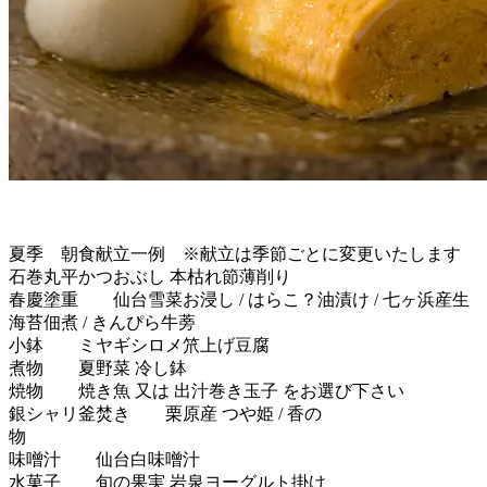
夏季 朝食献立一例 ※献立は季節ごとに変更いたします
石巻丸平かつおぶし 本枯れ節薄削り
春慶塗重 仙台雪菜お浸し / はらこ？油漬け / 七ヶ浜産生
海苔佃煮 / きんぴら牛蒡
小鉢 ミヤギシロメ笊上げ豆腐
煮物 夏野菜 冷し鉢
焼物 焼き魚 又は 出汁巻き玉子 をお選び下さい
銀シャリ釜焚き 栗原産 つや姫 / 香の
味噌汁 仙台白味噌汁
水菓子 旬の果実 岩泉ヨーグルト掛け