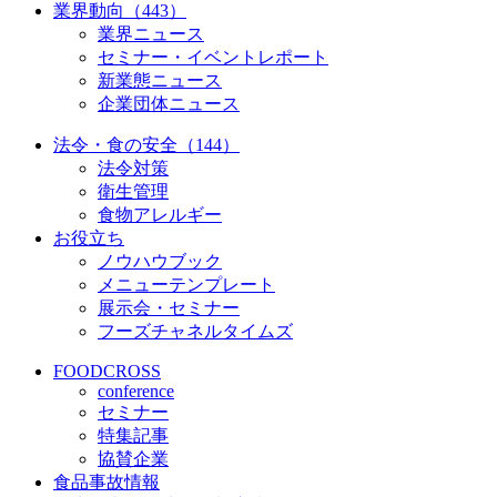
業界動向（443）
業界ニュース
セミナー・イベントレポート
新業態ニュース
企業団体ニュース
法令・食の安全（144）
法令対策
衛生管理
食物アレルギー
お役立ち
ノウハウブック
メニューテンプレート
展示会・セミナー
フーズチャネルタイムズ
FOODCROSS
conference
セミナー
特集記事
協賛企業
食品事故情報