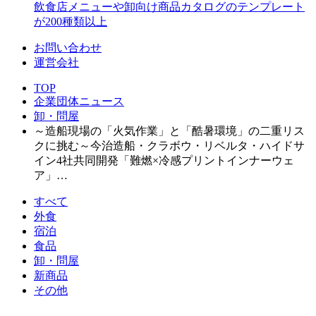
飲食店メニューや卸向け商品カタログのテンプレート
が200種類以上
お問い合わせ
運営会社
TOP
企業団体ニュース
卸・問屋
～造船現場の「火気作業」と「酷暑環境」の二重リス
クに挑む～今治造船・クラボウ・リベルタ・ハイドサ
イン4社共同開発「難燃×冷感プリントインナーウェ
ア」…
すべて
外食
宿泊
食品
卸・問屋
新商品
その他