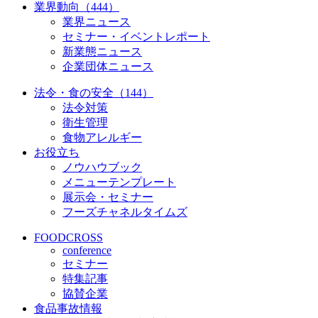
業界動向（444）
業界ニュース
セミナー・イベントレポート
新業態ニュース
企業団体ニュース
法令・食の安全（144）
法令対策
衛生管理
食物アレルギー
お役立ち
ノウハウブック
メニューテンプレート
展示会・セミナー
フーズチャネルタイムズ
FOODCROSS
conference
セミナー
特集記事
協賛企業
食品事故情報