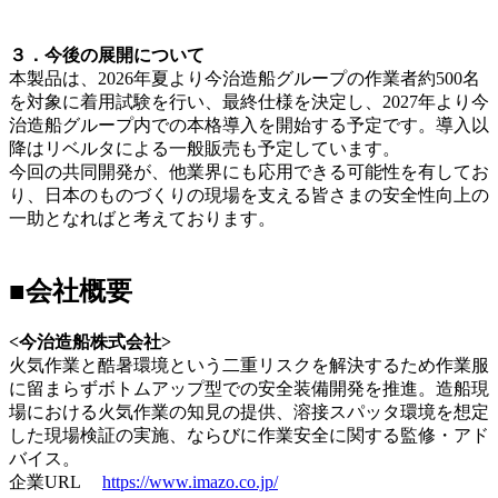
３．今後の展開について
本製品は、2026年夏より今治造船グループの作業者約500名
を対象に着用試験を行い、最終仕様を決定し、2027年より今
治造船グループ内での本格導入を開始する予定です。導入以
降はリベルタによる一般販売も予定しています。
今回の共同開発が、他業界にも応用できる可能性を有してお
り、日本のものづくりの現場を支える皆さまの安全性向上の
一助となればと考えております。
■会社概要
<今治造船株式会社>
火気作業と酷暑環境という二重リスクを解決するため作業服
に留まらずボトムアップ型での安全装備開発を推進。造船現
場における火気作業の知見の提供、溶接スパッタ環境を想定
した現場検証の実施、ならびに作業安全に関する監修・アド
バイス。
企業URL
https://www.imazo.co.jp/