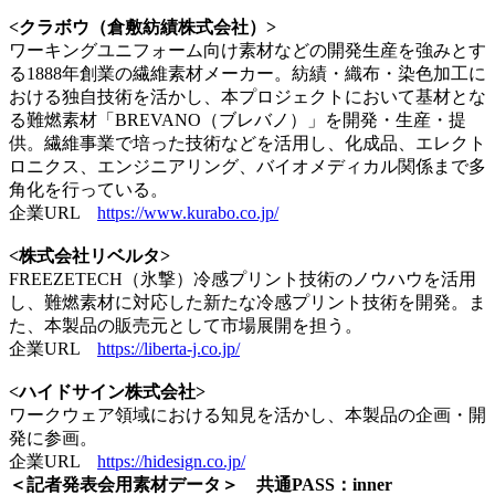
<クラボウ（倉敷紡績株式会社）>
ワーキングユニフォーム向け素材などの開発生産を強みとす
る1888年創業の繊維素材メーカー。紡績・織布・染色加工に
おける独自技術を活かし、本プロジェクトにおいて基材とな
る難燃素材「BREVANO（ブレバノ）」を開発・生産・提
供。繊維事業で培った技術などを活用し、化成品、エレクト
ロニクス、エンジニアリング、バイオメディカル関係まで多
角化を行っている。
企業URL
https://www.kurabo.co.jp/
<株式会社リベルタ>
FREEZETECH（氷撃）冷感プリント技術のノウハウを活用
し、難燃素材に対応した新たな冷感プリント技術を開発。ま
た、本製品の販売元として市場展開を担う。
企業URL
https://liberta-j.co.jp/
<ハイドサイン株式会社>
ワークウェア領域における知見を活かし、本製品の企画・開
発に参画。
企業URL
https://hidesign.co.jp/
＜記者発表会用素材データ＞ 共通PASS：inner