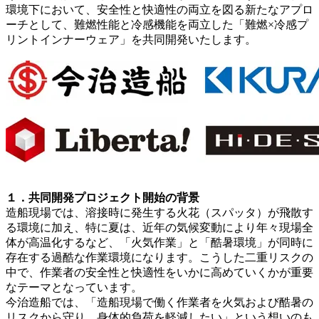
環境下において、安全性と快適性の両立を図る新たなアプロ
ーチとして、難燃性能と冷感機能を両立した「難燃×冷感プ
リントインナーウェア」を共同開発いたします。
１．共同開発プロジェクト開始の背景
造船現場では、溶接時に発生する火花（スパッタ）が飛散す
る環境に加え、特に夏は、近年の気候変動により年々現場全
体が高温化するなど、「火気作業」と「酷暑環境」が同時に
存在する過酷な作業環境になります。こうした二重リスクの
中で、作業者の安全性と快適性をいかに高めていくかが重要
なテーマとなっています。
今治造船では、「造船現場で働く作業者を火気および酷暑の
リスクから守り、身体的負荷を軽減したい」という想いのも