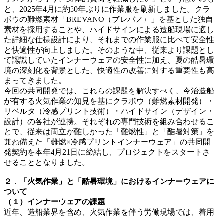
と、2025年4月に約30年ぶりに作業服を刷新しました。クラ
ボウの難燃素材「BREVANO（ブレバノ）」を基とした独自
素材を採用することや、ハイドサインによる造船現場に適し
た詳細な仕様設計により、それまでの作業服に比べて安全性
と快適性が向上しました。そのような中、従来より課題とし
て認識していたインナーウェアの安全性に加え、夏の酷暑環
境の深刻化を背景とした、快適性の改善に対する重要性も高
まってきました。
今回の共同開発では、これらの課題を解決すべく、今治造船
が有する火気作業の知見を基にクラボウ（難燃素材開発）・
リベルタ（冷感プリント技術）・ハイドサイン（デザイン・
設計）の各社が連携。それぞれの専門技術を組み合わせるこ
とで、従来は両立が難しかった「難燃性」と「酷暑対策」を
兼ね備えた「難燃×冷感プリントインナーウェア」の共同開
発契約を本年4月21日に締結し、プロジェクトをスタートさ
せることとなりました。
２
．
「火気作業」と「酷暑環境」におけるインナーウェアに
ついて
（１）インナーウェアの課題
近年、造船業界を含め、火気作業を伴う労働現場では、着用