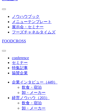
ノウハウブック
メニューテンプレート
展示会・セミナー
フーズチャネルタイムズ
FOODCROSS
conference
セミナー
特集記事
協賛企業
企業インタビュー（449）
飲食・宿泊
卸・メーカー
経営ノウハウ（203）
飲食・宿泊
卸・メーカー