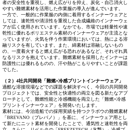
者の安全性を重視し、燃え広がりを抑え、炭化・自己消火し
やすい難燃素材を活用した作業服の導入が進んでいます。
一方で、一般的に作業服の内側に着用するインナーウェアと
しては、速乾性や清涼性を重視した合成繊維のインナーウェ
アが広く使用されています。なかでも、市場では軽量性や速
乾性に優れるポリエステル素材のインナーウェアが主流とな
っていますが、火気を伴う作業環境においては、熱による溶
融リスクを有しています。また、綿素材は溶融しないもの
の、一度着火すると燃え広がる恐れがあるなど、それぞれ異
なるリスクを抱えています。難燃素材を採用したインナーは
防護性には優れるものの、汗や熱がこもりやすいことが課題
でした。
（２）4社共同開発「難燃×冷感プリントインナーウェア」
過酷な溶接現場などでの課題を解決すべく、今回の共同開発
プロジェクトでは、安全性と快適性の両立を図る新たなアプ
ローチとして、難燃性能と冷感機能を両立した「難燃×冷感
プリントインナーウェア」を開発いたします。
素材には、今治造船での採用実績を持つクラボウの難燃素材
「BREVANO（ブレバノ）」を基に、インナーウェア用とし
て新たにニット素材を開発したことで、通気性と速乾性を両
立。さらに、リベルタの「FREEZETECH（氷撃）」冷感プ