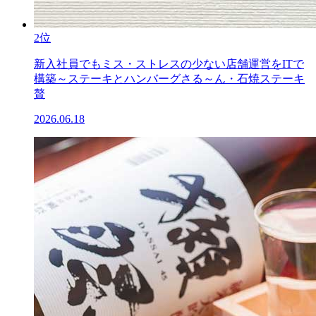
2位
新入社員でもミス・ストレスの少ない店舗運営をITで
構築～ステーキとハンバーグさる～ん・石焼ステーキ
贅
2026.06.18