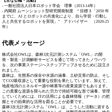
【主な公職・活動】
- 一般社団法人日本ロボット学会 理事（2013-14年）
- 内閣府 ムーンショット型研究開発制度 “ 目標３「2050 年
までに、AI とロボットの共進化により、自ら学習・行動し
人と共生するロボットを実現」” アドバイザー （2020-25
年）
代表メッセージ
株式会社OWLは、森林3次元計測システム「OWL」の開
発・製造・計測解析サービスを通じて培ってきたノウハウ
を、次の事業ステージへステップアップさせるために設立さ
れました。
森林は、生態系の保全や水源の涵養、土砂災害の防止、そし
てCO2吸収源として重要な役割を果たしています。加えて、
地産地消のエネルギー源や林業等の産業資源でもあります。
この貴重な資源を限られた労力で持続可能な形で涵養、管理
していくためには、ITの活用による森林情報（データ）の把
握とその効果的な活用を図ることが必要です。
森林3次元計測システム「OWL」は、こうした活動に資する