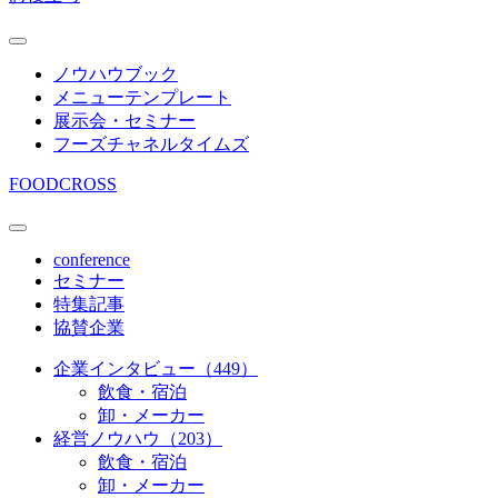
ノウハウブック
メニューテンプレート
展示会・セミナー
フーズチャネルタイムズ
FOODCROSS
conference
セミナー
特集記事
協賛企業
企業インタビュー（449）
飲食・宿泊
卸・メーカー
経営ノウハウ（203）
飲食・宿泊
卸・メーカー