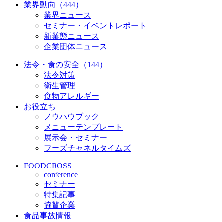
業界動向（444）
業界ニュース
セミナー・イベントレポート
新業態ニュース
企業団体ニュース
法令・食の安全（144）
法令対策
衛生管理
食物アレルギー
お役立ち
ノウハウブック
メニューテンプレート
展示会・セミナー
フーズチャネルタイムズ
FOODCROSS
conference
セミナー
特集記事
協賛企業
食品事故情報