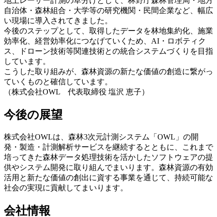
地上レーザー計測の草分けとして、林野庁森林管理局・地方
自治体・森林組合・大学等の研究機関・民間企業など、幅広
い現場に導入されてきました。
今後のステップとして、取得したデータを林地集約化、施業
効率化、経営効率化につなげていくため、AI・ロボティク
ス、ドローン技術等関連技術との統合システムづくりを目指
しています。
こうした取り組みが、森林資源の新たな価値の創造に繋がっ
ていくものと確信しています。
（株式会社OWL 代表取締役 塩沢 恵子）
今後の展望
株式会社OWLは、森林3次元計測システム「OWL」の開
発・製造・計測解析サービスを継続するとともに、これまで
培ってきた森林データ処理技術を活かしたソフトウェアの提
供やシステム開発に取り組んでまいります。森林資源の有効
活用と新たな価値の創出に資する事業を通じて、持続可能な
社会の実現に貢献してまいります。
会社情報