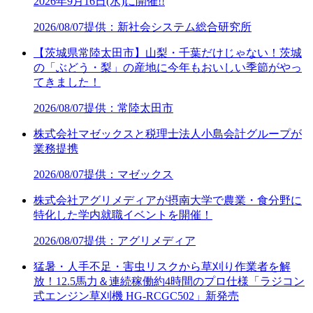
2026年9月16日(水)に開催!!
2026/08/07
提供：新社会システム総合研究所
【茨城県常陸太田市】山梨・千葉だけじゃない！茨城
の「ぶどう・梨」の産地に今年もおいしい季節がやっ
てきました！
2026/08/07
提供：常陸太田市
株式会社マゼックスと税理士法人小島会計グループが
業務提携
2026/08/07
提供：マゼックス
株式会社アグリメディアが摂南大学で農業・食分野に
特化した学内就職イベントを開催！
2026/08/07
提供：アグリメディア
猛暑・人手不足・害虫リスクから草刈り作業者を解
放！12.5馬力＆連続稼働約4時間のプロ仕様「ラジコン
式エンジン草刈機 HG-RCGC502」新発売