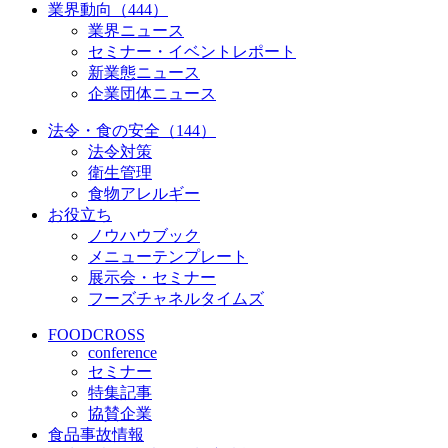
業界動向（444）
業界ニュース
セミナー・イベントレポート
新業態ニュース
企業団体ニュース
法令・食の安全（144）
法令対策
衛生管理
食物アレルギー
お役立ち
ノウハウブック
メニューテンプレート
展示会・セミナー
フーズチャネルタイムズ
FOODCROSS
conference
セミナー
特集記事
協賛企業
食品事故情報