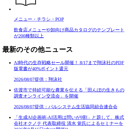
メニュー・チラシ・POP
飲食店メニューや卸向け商品カタログのテンプレート
が200種類以上
最新のその他ニュース
AI時代の生存戦略セール開催！ 8/17まで翔泳社のPDF
版電書が40%ポイント還元
2026/08/07
提供：翔泳社
佐渡市で持続可能な農業を伝える「田んぼの生きもの
調査オンライン交流会」を開催
2026/08/07
提供：パルシステム生活協同組合連合会
「生成AI企画術-AI活用は問いが9割」と題して、株式
会社オクノテ 代表取締役 清水 覚氏によるセミナーを