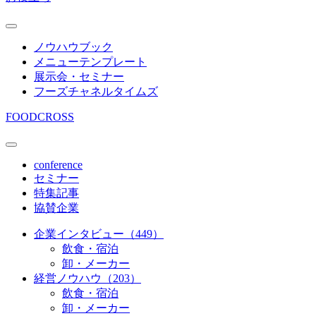
ノウハウブック
メニューテンプレート
展示会・セミナー
フーズチャネルタイムズ
FOODCROSS
conference
セミナー
特集記事
協賛企業
企業インタビュー（449）
飲食・宿泊
卸・メーカー
経営ノウハウ（203）
飲食・宿泊
卸・メーカー