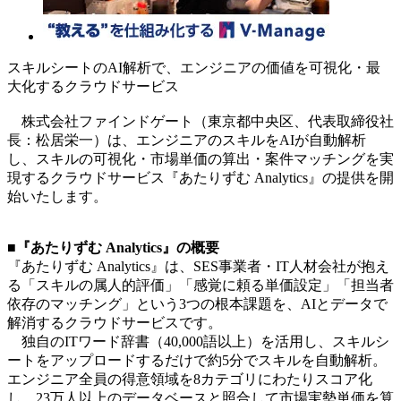
スキルシートのAI解析で、エンジニアの価値を可視化・最
大化するクラウドサービス
株式会社ファインドゲート（東京都中央区、代表取締役社
長：松居栄一）は、エンジニアのスキルをAIが自動解析
し、スキルの可視化・市場単価の算出・案件マッチングを実
現するクラウドサービス『あたりずむ Analytics』の提供を開
始いたします。
■『あたりずむ Analytics』の概要
『あたりずむ Analytics』は、SES事業者・IT人材会社が抱え
る「スキルの属人的評価」「感覚に頼る単価設定」「担当者
依存のマッチング」という3つの根本課題を、AIとデータで
解消するクラウドサービスです。
独自のITワード辞書（40,000語以上）を活用し、スキルシ
ートをアップロードするだけで約5分でスキルを自動解析。
エンジニア全員の得意領域を8カテゴリにわたりスコア化
し、23万人以上のデータベースと照合して市場実勢単価を算