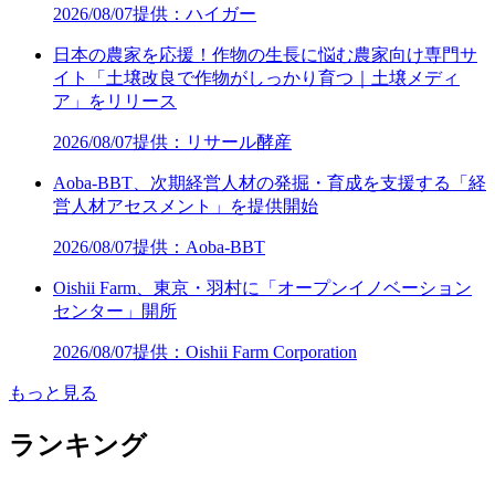
2026/08/07
提供：ハイガー
日本の農家を応援！作物の生長に悩む農家向け専門サ
イト「土壌改良で作物がしっかり育つ｜土壌メディ
ア」をリリース
2026/08/07
提供：リサール酵産
Aoba-BBT、次期経営人材の発掘・育成を支援する「経
営人材アセスメント」を提供開始
2026/08/07
提供：Aoba-BBT
Oishii Farm、東京・羽村に「オープンイノベーション
センター」開所
2026/08/07
提供：Oishii Farm Corporation
もっと見る
ランキング