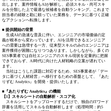
出します。案件情報もAIが解析し、必須スキル・尚可スキ
ルを分類した上で最適な候補者を自動ランキング。これまで
担当者の経験と勘に頼っていた業務を、データに基づく正確
なアクションへ転換します。
■ 提供開始の背景
生成AIの急速な普及に伴い、エンジニアの市場価値の定
義が根本から変わっています。AIを活用できるエンジニア
への需要は急増する一方、従来型スキルのみのエンジニアは
案件獲得が困難になりつつあります。しかしながら、多くの
SES事業者では自社エンジニアのスキル現状を定量的に把握
できておらず、AI時代に向けた人材戦略の立案が遅れてい
ます。
当社はこうした課題に対応するため、SES事業者が「デー
タに基づく人材経営」へ移行するための基盤として、『あた
りずむ Analytics』を開発・提供いたします。
■『あたりずむ Analytics』の機能
【1】スキルシートの自動解析・スコア化
スキルシートをアップロードするだけで、独自のITワード
辞書を活用してスキルを自動解析します（処理時間：約5