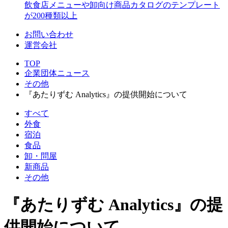
飲食店メニューや卸向け商品カタログのテンプレート
が200種類以上
お問い合わせ
運営会社
TOP
企業団体ニュース
その他
『あたりずむ Analytics』の提供開始について
すべて
外食
宿泊
食品
卸・問屋
新商品
その他
『あたりずむ Analytics』の提
供開始について