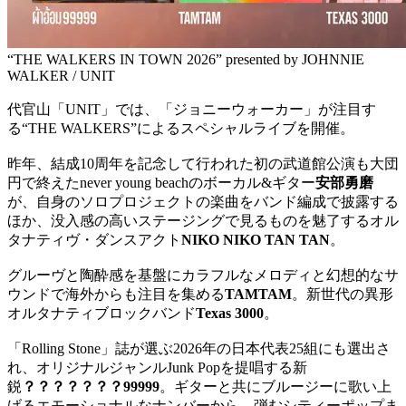
“THE WALKERS IN TOWN 2026” presented by JOHNNIE
WALKER / UNIT
代官山「UNIT」では、「ジョニーウォーカー」が注目す
る“THE WALKERS”によるスペシャルライブを開催。
昨年、結成10周年を記念して行われた初の武道館公演も大団
円で終えたnever young beachのボーカル&ギター
安部勇磨
が、自身のソロプロジェクトの楽曲をバンド編成で披露する
ほか、没入感の高いステージングで見るものを魅了するオル
タナティヴ・ダンスアクト
NIKO NIKO TAN TAN
。
グルーヴと陶酔感を基盤にカラフルなメロディと幻想的なサ
ウンドで海外からも注目を集める
TAMTAM
。新世代の異形
オルタナティブロックバンド
Texas 3000
。
「Rolling Stone」誌が選ぶ2026年の日本代表25組にも選出さ
れ、オリジナルジャンルJunk Popを提唱する新
鋭
？？？？？？？99999
。ギターと共にブルージーに歌い上
げるエモーショナルなナンバーから、弾むシティーポップま