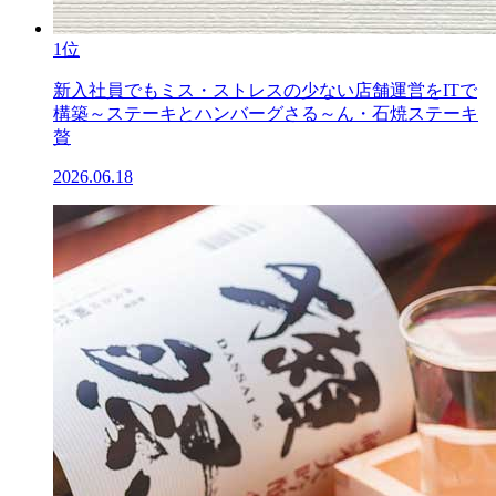
1位
新入社員でもミス・ストレスの少ない店舗運営をITで
構築～ステーキとハンバーグさる～ん・石焼ステーキ
贅
2026.06.18