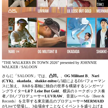
“THE WALKERS IN TOWN 2026” presented by JOHNNIE
WALKER / SALOON
さらに「SALOON」では、
凸凹。
、
OG Militant B
、
Nari
(CYK)
、
okadada
、
shakke-mitsu
ら5組によるDJパフォーマン
スに加え、 R&Bを基軸に独自の世界を構築するシンガーソ
ングライター
Lil？ Leise But Gold
、横浜のトークボックス奏
者／DJ／プロデューサー
LUVRAW
、音楽レーベル〈Beer &
Records〉を主宰する東京拠点のプロデューサー
MERMAID
がLiveで登場し、3会場余すことなくイベントを盛り上げま