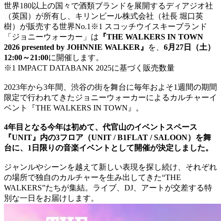
世界180以上の国々で酒類ブランドを展開するディアジオ社
（英国）が所有し、キリンビール株式会社（社長 堀口英
樹）が販売する世界No.1※1 スコッチウイスキーブランド
「ジョニーウォーカー」は
『THE WALKERS IN TOWN
2026 presented by JOHNNIE WALKER』
を、
6月27日（土）
12:00～21:00
に開催します。
※1 IMPACT DATABANK 2025に基づく販売数量
2023年から3年間、渋谷の街を舞台に毎年およそ1週間の期間
限定で行われてきたジョニーウォーカーによるカルチャーイ
ベント『THE WALKERS IN TOWN』。
4年目となる今年は初めて、代官山のイベントスペース
『UNIT』内の3フロア（UNIT / B1FLAT / SALOON）を舞
台に、1日限りの音楽イベントとして開催が決定しました。
ジャンルやシーンを越えて新しい表現を探し続け、それぞれ
の場所で独自のカルチャーを生み出してきた“THE
WALKERS”たちが集結。ライブ、DJ、アートが交差する特
別な一日をお届けします。