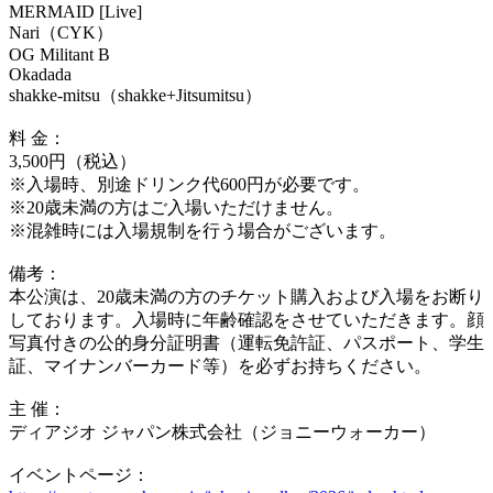
MERMAID [Live]
Nari（CYK）
OG Militant B
Okadada
shakke-mitsu（shakke+Jitsumitsu）
料 金：
3,500円（税込）
※入場時、別途ドリンク代600円が必要です。
※20歳未満の方はご入場いただけません。
※混雑時には入場規制を行う場合がございます。
備考：
本公演は、20歳未満の方のチケット購入および入場をお断り
しております。入場時に年齢確認をさせていただきます。顔
写真付きの公的身分証明書（運転免許証、パスポート、学生
証、マイナンバーカード等）を必ずお持ちください。
主 催：
ディアジオ ジャパン株式会社（ジョニーウォーカー）
イベントページ：