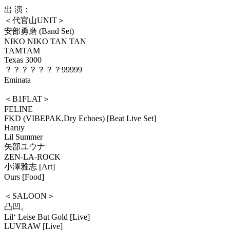
出 演：
＜代官山UNIT＞
安部勇磨 (Band Set)
NIKO NIKO TAN TAN
TAMTAM
Texas 3000
？？？？？？？99999
Eminata
＜B1FLAT＞
FELINE
FKD (VIBEPAK,Dry Echoes) [Beat Live Set]
Haruy
Lil Summer
矢部ユウナ
ZEN-LA-ROCK
小澤雅志 [Art]
Ours [Food]
＜SALOON＞
凸凹。
Lil‘ Leise But Gold [Live]
LUVRAW [Live]