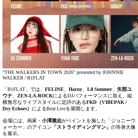
“THE WALKERS IN TOWN 2026” presented by JOHNNIE
WALKER / B1FLAT
「B1FLAT」では、
FELINE
、
Haruy
、
Lil Summer
、
矢部ユ
ウナ
、
ZEN-LA-ROCK
によるDJパフォーマンスに加え、縦
横無尽なライブスタイルに定評のある
FKD（VIBEPAK /
Dry Echoes）
によるBeat Liveを展開します。
会場には、画家・
小澤雅志
がペイントを施した「ジョニーウ
ォーカー」のアイコン
「ストライディングマン」
の等身大像
を展示。