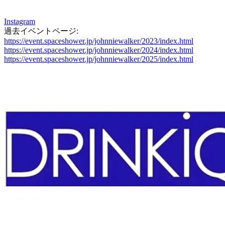
Instagram
過去イベントページ:
https://event.spaceshower.jp/johnniewalker/2023/index.html
https://event.spaceshower.jp/johnniewalker/2024/index.html
https://event.spaceshower.jp/johnniewalker/2025/index.html