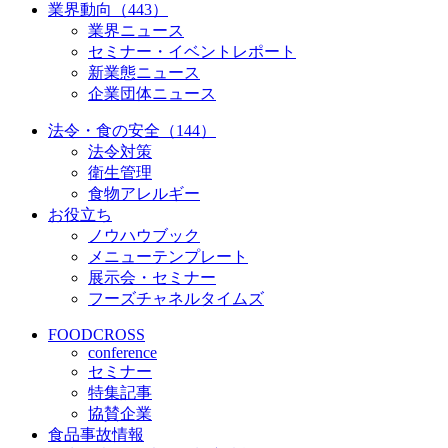
業界動向（443）
業界ニュース
セミナー・イベントレポート
新業態ニュース
企業団体ニュース
法令・食の安全（144）
法令対策
衛生管理
食物アレルギー
お役立ち
ノウハウブック
メニューテンプレート
展示会・セミナー
フーズチャネルタイムズ
FOODCROSS
conference
セミナー
特集記事
協賛企業
食品事故情報