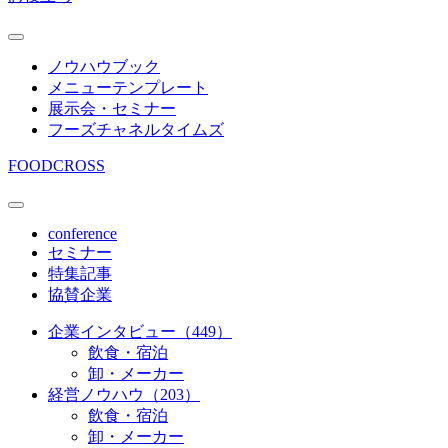
ノウハウブック
メニューテンプレート
展示会・セミナー
フーズチャネルタイムズ
FOODCROSS
conference
セミナー
特集記事
協賛企業
企業インタビュー（449）
飲食・宿泊
卸・メーカー
経営ノウハウ（203）
飲食・宿泊
卸・メーカー