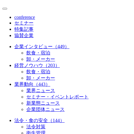
conference
セミナー
特集記事
協賛企業
企業インタビュー（449）
飲食・宿泊
卸・メーカー
経営ノウハウ（203）
飲食・宿泊
卸・メーカー
業界動向（443）
業界ニュース
セミナー・イベントレポート
新業態ニュース
企業団体ニュース
法令・食の安全（144）
法令対策
衛生管理