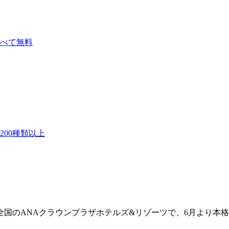
べて無料
00種類以上
 全国のANAクラウンプラザホテルズ&リゾーツで、6月より本