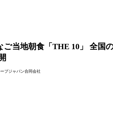
ご当地朝食「THE 10」 全国
開
ズグループジャパン合同会社