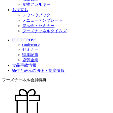
食物アレルギー
お役立ち
ノウハウブック
メニューテンプレート
展示会・セミナー
フーズチャネルタイムズ
FOODCROSS
conference
セミナー
特集記事
協賛企業
食品事故情報
衛生と表示の法令・制度情報
フーズチャネル会員特典