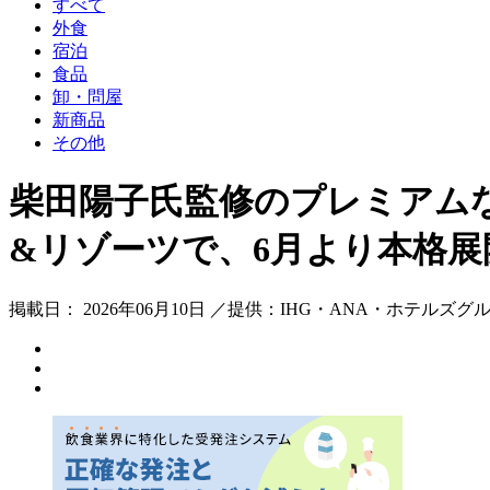
すべて
外食
宿泊
食品
卸・問屋
新商品
その他
柴田陽子氏監修のプレミアムな
&リゾーツで、6月より本格展
掲載日： 2026年06月10日 ／提供：IHG・ANA・ホテル