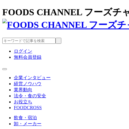
FOODS CHANNEL フー
ログイン
無料会員登録
企業インタビュー
経営ノウハウ
業界動向
法令・食の安全
お役立ち
FOODCROSS
飲食・宿泊
卸・メーカー