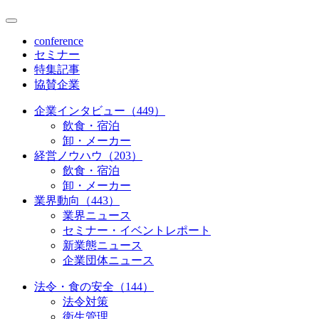
conference
セミナー
特集記事
協賛企業
企業インタビュー（449）
飲食・宿泊
卸・メーカー
経営ノウハウ（203）
飲食・宿泊
卸・メーカー
業界動向（443）
業界ニュース
セミナー・イベントレポート
新業態ニュース
企業団体ニュース
法令・食の安全（144）
法令対策
衛生管理