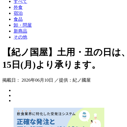
すべて
外食
宿泊
食品
卸・問屋
新商品
その他
【紀ノ国屋】土用・丑の日は
15日(月)より承ります。
掲載日： 2026年06月10日 ／提供：紀ノ國屋