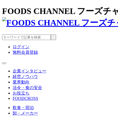
FOODS CHANNEL フー
ログイン
無料会員登録
企業インタビュー
経営ノウハウ
業界動向
法令・食の安全
お役立ち
FOODCROSS
飲食・宿泊
卸・メーカー