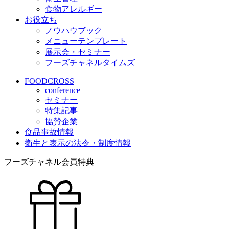
食物アレルギー
お役立ち
ノウハウブック
メニューテンプレート
展示会・セミナー
フーズチャネルタイムズ
FOODCROSS
conference
セミナー
特集記事
協賛企業
食品事故情報
衛生と表示の法令・制度情報
フーズチャネル会員特典