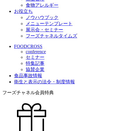
食物アレルギー
お役立ち
ノウハウブック
メニューテンプレート
展示会・セミナー
フーズチャネルタイムズ
FOODCROSS
conference
セミナー
特集記事
協賛企業
食品事故情報
衛生と表示の法令・制度情報
フーズチャネル会員特典