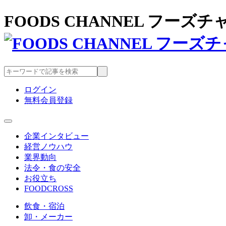
FOODS CHANNEL フー
ログイン
無料会員登録
企業インタビュー
経営ノウハウ
業界動向
法令・食の安全
お役立ち
FOODCROSS
飲食・宿泊
卸・メーカー