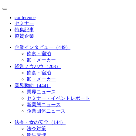
conference
セミナー
特集記事
協賛企業
企業インタビュー（449）
飲食・宿泊
卸・メーカー
経営ノウハウ（203）
飲食・宿泊
卸・メーカー
業界動向（444）
業界ニュース
セミナー・イベントレポート
新業態ニュース
企業団体ニュース
法令・食の安全（144）
法令対策
衛生管理