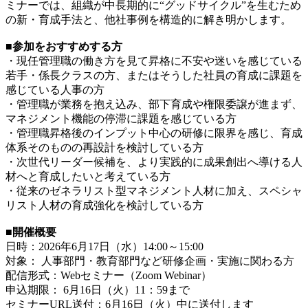
ミナーでは、組織が中長期的に“グッドサイクル”を生むため
の新・育成手法と、他社事例を構造的に解き明かします。
■参加をおすすめする方
・現任管理職の働き方を見て昇格に不安や迷いを感じている
若手・係長クラスの方、またはそうした社員の育成に課題を
感じている人事の方
・管理職が業務を抱え込み、部下育成や権限委譲が進まず、
マネジメント機能の停滞に課題を感じている方
・管理職昇格後のインプット中心の研修に限界を感じ、育成
体系そのものの再設計を検討している方
・次世代リーダー候補を、より実践的に成果創出へ導ける人
材へと育成したいと考えている方
・従来のゼネラリスト型マネジメント人材に加え、スペシャ
リスト人材の育成強化を検討している方
■開催概要
日時：2026年6月17日（水）14:00～15:00
対象： 人事部門・教育部門など研修企画・実施に関わる方
配信形式：Webセミナー（Zoom Webinar）
申込期限： 6月16日（火）11：59まで
セミナーURL送付：6月16日（火）中に送付します