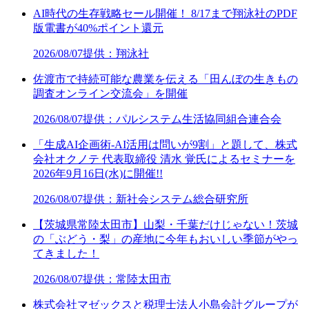
AI時代の生存戦略セール開催！ 8/17まで翔泳社のPDF
版電書が40%ポイント還元
2026/08/07
提供：翔泳社
佐渡市で持続可能な農業を伝える「田んぼの生きもの
調査オンライン交流会」を開催
2026/08/07
提供：パルシステム生活協同組合連合会
「生成AI企画術-AI活用は問いが9割」と題して、株式
会社オクノテ 代表取締役 清水 覚氏によるセミナーを
2026年9月16日(水)に開催!!
2026/08/07
提供：新社会システム総合研究所
【茨城県常陸太田市】山梨・千葉だけじゃない！茨城
の「ぶどう・梨」の産地に今年もおいしい季節がやっ
てきました！
2026/08/07
提供：常陸太田市
株式会社マゼックスと税理士法人小島会計グループが