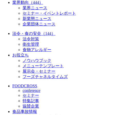
業界動向（444）
業界ニュース
セミナー・イベントレポート
新業態ニュース
企業団体ニュース
法令・食の安全（144）
法令対策
衛生管理
食物アレルギー
お役立ち
ノウハウブック
メニューテンプレート
展示会・セミナー
フーズチャネルタイムズ
FOODCROSS
conference
セミナー
特集記事
協賛企業
食品事故情報