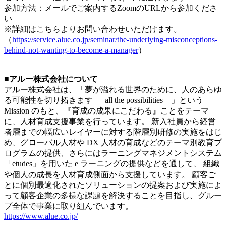
参加方法：メールでご案内するZoomのURLから参加くださ
い
※詳細はこちらよりお問い合わせいただけます。
（
https://service.alue.co.jp/seminar/the-underlying-misconceptions-
behind-not-wanting-to-become-a-manager
）
■アルー株式会社について
アルー株式会社は、「夢が溢れる世界のために、人のあらゆ
る可能性を切り拓きます ― all the possibilities―」という
Mission のもと、『育成の成果にこだわる』ことをテーマ
に、人材育成支援事業を行っています。 新入社員から経営
者層までの幅広いレイヤーに対する階層別研修の実施をはじ
め、グローバル人材や DX 人材の育成などのテーマ別教育プ
ログラムの提供、さらにはラーニングマネジメントシステム
「etudes」を用いた e ラーニングの提供などを通して、 組織
や個人の成長を人材育成側面から支援しています。 顧客ご
とに個別最適化されたソリューションの提案および実施によ
って顧客企業の多様な課題を解決することを目指し、グルー
プ全体で事業に取り組んでいます。
https://www.alue.co.jp/