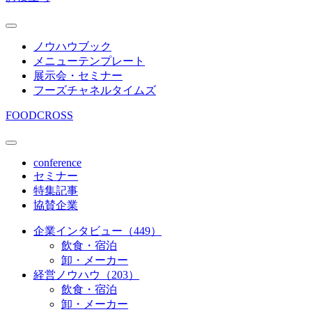
ノウハウブック
メニューテンプレート
展示会・セミナー
フーズチャネルタイムズ
FOODCROSS
conference
セミナー
特集記事
協賛企業
企業インタビュー（449）
飲食・宿泊
卸・メーカー
経営ノウハウ（203）
飲食・宿泊
卸・メーカー