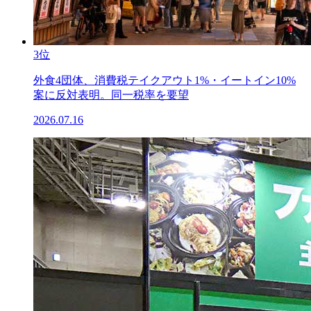
3位
外食4団体、消費税テイクアウト1%・イートイン10%
案に反対表明。同一税率を要望
2026.07.16