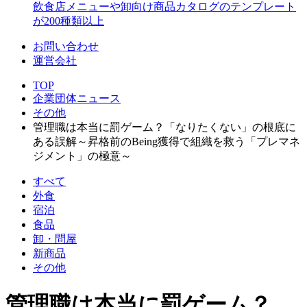
飲食店メニューや卸向け商品カタログのテンプレート
が200種類以上
お問い合わせ
運営会社
TOP
企業団体ニュース
その他
管理職は本当に罰ゲーム？「なりたくない」の根底に
ある誤解～昇格前のBeing獲得で組織を救う「プレマネ
ジメント」の極意～
すべて
外食
宿泊
食品
卸・問屋
新商品
その他
管理職は本当に罰ゲーム？