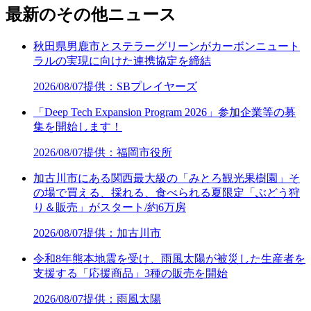
最新のその他ニュース
秋田県男鹿市とステラーグリーンがカーボンニュート
ラルの実現に向けた連携協定を締結
2026/08/07
提供：SBプレイヤーズ
「Deep Tech Expansion Program 2026」参加企業等の募
集を開始します！
2026/08/07
提供：福岡市役所
加古川市にある関西最大級の「みとろ観光果樹園」そ
の場で買える、採れる、食べられる夏限定「ぶどう狩
り＆販売」がスタート/約6万房
2026/08/07
提供：加古川市
令和8年熊本地震を受け、雨風太陽が被災した生産者を
支援する「応援商品」3種の販売を開始
2026/08/07
提供：雨風太陽