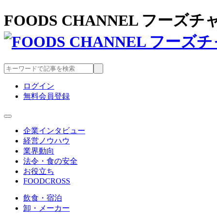
FOODS CHANNEL フー
ログイン
無料会員登録
企業インタビュー
経営ノウハウ
業界動向
法令・食の安全
お役立ち
FOODCROSS
飲食・宿泊
卸・メーカー