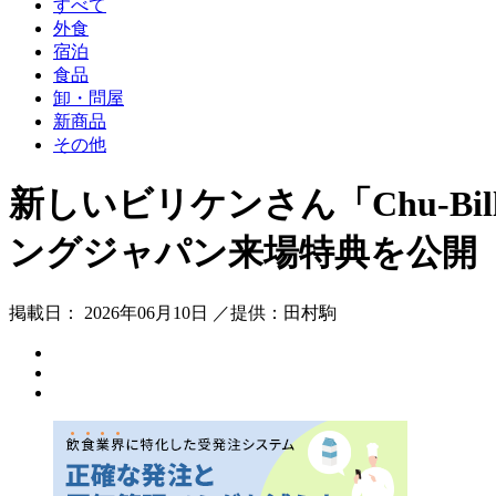
すべて
外食
宿泊
食品
卸・問屋
新商品
その他
新しいビリケンさん「Chu-Bil
ングジャパン来場特典を公開
掲載日： 2026年06月10日 ／提供：田村駒