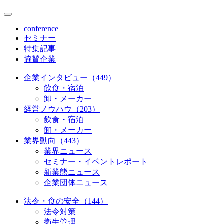
conference
セミナー
特集記事
協賛企業
企業インタビュー（449）
飲食・宿泊
卸・メーカー
経営ノウハウ（203）
飲食・宿泊
卸・メーカー
業界動向（443）
業界ニュース
セミナー・イベントレポート
新業態ニュース
企業団体ニュース
法令・食の安全（144）
法令対策
衛生管理