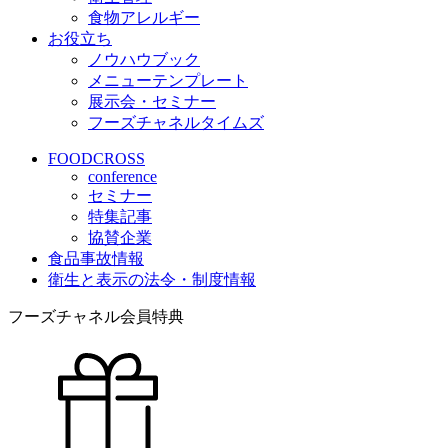
食物アレルギー
お役立ち
ノウハウブック
メニューテンプレート
展示会・セミナー
フーズチャネルタイムズ
FOODCROSS
conference
セミナー
特集記事
協賛企業
食品事故情報
衛生と表示の法令・制度情報
フーズチャネル会員特典