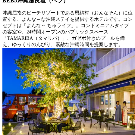
BEB5沖縄瀬良垣（ベブ）
沖縄屈指のビーチリゾートである恩納村（おんなそん）に位
置する、よんな～な沖縄ステイを提供するホテルです。コン
セプトは「よんな～ ちゅライフ」。コンドミニアムタイプ
の客室や、24時間オープンのパブリックスペース
「TAMARIBA（タマリバ）」、ガゼボ付きのプールを備
え、ゆっくりのんびり、素敵な沖縄時間を提案します。