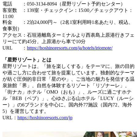
電話 ：050-3134-8094（星野リゾート予約センター）
客室数 ：139室・チェックイン：15:00／チェックアウト：
11:00
料金 ：2泊24,000円～（2名1室利用時1名あたり、税込、
食事別）
アクセス：石垣港離島ターミナルより西表島上原港行きフェ
リーにて約45分、上原港から車で10分
URL ：
https://hoshinoresorts.com/ja/hotels/iriomote/
「星野リゾート」とは
星野リゾートは、「旅を楽しくする」をテーマに、旅の目的
や過ごし方に合わせて旅を提案しています。独創的なテーマ
が紡ぐ圧倒的非日常「星のや」、ご当地の魅力を発信する温
泉旅館「界」、自然を体験するリゾート「リゾナーレ」、
「街ナカ」ホテル「OMO（おも）」、ルーズに過ごすホテ
ル「BEB（ベブ）」、心ゆさぶる山ホテル「LUCY（ルーシ
ー）」の6ブランドを中心に、国内外77施設（国内72、海外
5）を運営してます。
URL：
https://hoshinoresorts.com/jp