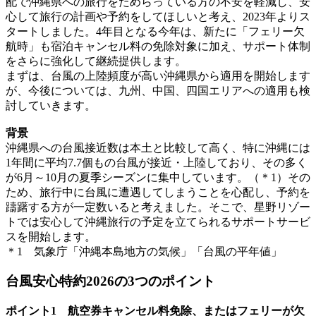
配で沖縄県への旅行をためらっている方の不安を軽減し、安
心して旅行の計画や予約をしてほしいと考え、2023年よりス
タートしました。4年目となる今年は、新たに「フェリー欠
航時」も宿泊キャンセル料の免除対象に加え、サポート体制
をさらに強化して継続提供します。
まずは、台風の上陸頻度が高い沖縄県から適用を開始します
が、今後については、九州、中国、四国エリアへの適用も検
討していきます。
背景
沖縄県への台風接近数は本土と比較して高く、特に沖縄には
1年間に平均7.7個もの台風が接近・上陸しており、その多く
が6月～10月の夏季シーズンに集中しています。（＊1）その
ため、旅行中に台風に遭遇してしまうことを心配し、予約を
躊躇する方が一定数いると考えました。そこで、星野リゾー
トでは安心して沖縄旅行の予定を立てられるサポートサービ
スを開始します。
＊1 気象庁「沖縄本島地方の気候」「台風の平年値」
台風安心特約2026の3つのポイント
ポイント1 航空券キャンセル料免除、またはフェリーが欠