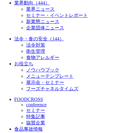
業界動向（444）
業界ニュース
セミナー・イベントレポート
新業態ニュース
企業団体ニュース
法令・食の安全（144）
法令対策
衛生管理
食物アレルギー
お役立ち
ノウハウブック
メニューテンプレート
展示会・セミナー
フーズチャネルタイムズ
FOODCROSS
conference
セミナー
特集記事
協賛企業
食品事故情報