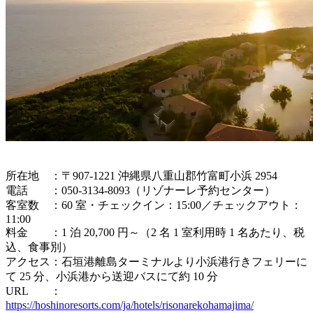
所在地 ：〒907-1221 沖縄県八重山郡竹富町小浜 2954
電話 ：050-3134-8093（リゾナーレ予約センター）
客室数 ：60 室・チェックイン：15:00／チェックアウト：
11:00
料金 ：1 泊 20,700 円～（2 名 1 室利用時 1 名あたり、税
込、食事別）
アクセス：石垣港離島ターミナルより小浜港行きフェリーに
て 25 分、小浜港から送迎バスにて約 10 分
URL ：
https://hoshinoresorts.com/ja/hotels/risonarekohamajima/