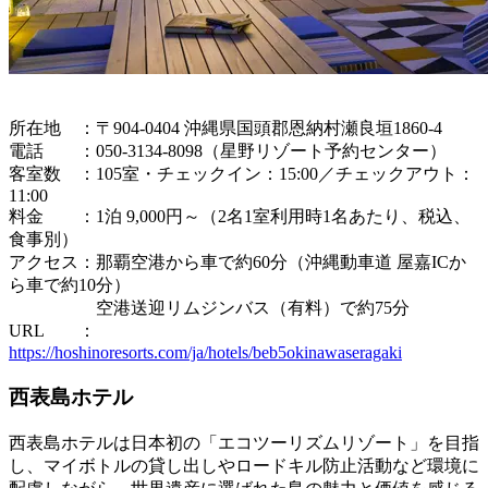
所在地 ：〒904-0404 沖縄県国頭郡恩納村瀬良垣1860-4
電話 ：050-3134-8098（星野リゾート予約センター）
客室数 ：105室・チェックイン：15:00／チェックアウト：
11:00
料金 ：1泊 9,000円～（2名1室利用時1名あたり、税込、
食事別）
アクセス：那覇空港から車で約60分（沖縄動車道 屋嘉ICか
ら車で約10分）
空港送迎リムジンバス（有料）で約75分
URL ：
https://hoshinoresorts.com/ja/hotels/beb5okinawaseragaki
西表島ホテル
西表島ホテルは日本初の「エコツーリズムリゾート」を目指
し、マイボトルの貸し出しやロードキル防止活動など環境に