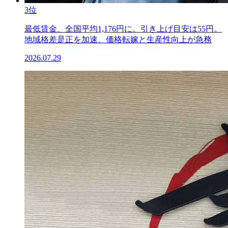
3位
最低賃金、全国平均1,176円に。引き上げ目安は55円。
地域格差是正を加速、価格転嫁と生産性向上が急務
2026.07.29