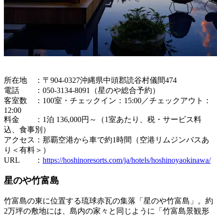
所在地 ：〒904-0327沖縄県中頭郡読谷村儀間474
電話 ：050-3134-8091（星のや総合予約）
客室数 ：100室・チェックイン：15:00／チェックアウト：
12:00
料金 ：1泊 136,000円～（1室あたり、税・サービス料
込、食事別）
アクセス：那覇空港から車で約1時間（空港リムジンバスあ
り＜有料＞）
URL ：
https://hoshinoresorts.com/ja/hotels/hoshinoyaokinawa/
星のや竹富島
竹富島の東に位置する琉球赤瓦の集落「星のや竹富島」。約
2万坪の敷地には、島内の家々と同じように「竹富島景観形