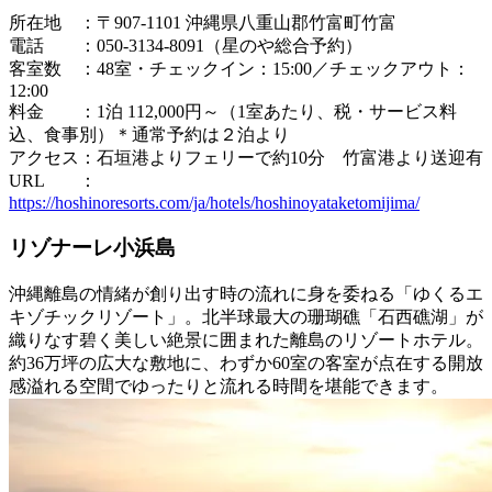
所在地 ：〒907-1101 沖縄県八重山郡竹富町竹富
電話 ：050-3134-8091（星のや総合予約）
客室数 ：48室・チェックイン：15:00／チェックアウト：
12:00
料金 ：1泊 112,000円～（1室あたり、税・サービス料
込、食事別）＊通常予約は２泊より
アクセス：石垣港よりフェリーで約10分 竹富港より送迎有
URL ：
https://hoshinoresorts.com/ja/hotels/hoshinoyataketomijima/
リゾナーレ小浜島
沖縄離島の情緒が創り出す時の流れに身を委ねる「ゆくるエ
キゾチックリゾート」。北半球最大の珊瑚礁「石西礁湖」が
織りなす碧く美しい絶景に囲まれた離島のリゾートホテル。
約36万坪の広大な敷地に、わずか60室の客室が点在する開放
感溢れる空間でゆったりと流れる時間を堪能できます。