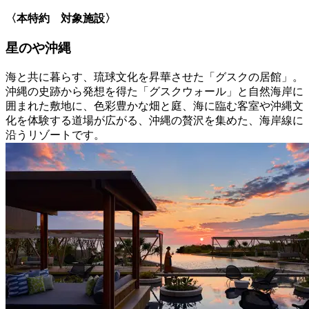
〈本特約 対象施設〉
星のや沖縄
海と共に暮らす、琉球文化を昇華させた「グスクの居館」。
沖縄の史跡から発想を得た「グスクウォール」と自然海岸に
囲まれた敷地に、色彩豊かな畑と庭、海に臨む客室や沖縄文
化を体験する道場が広がる、沖縄の贅沢を集めた、海岸線に
沿うリゾートです。