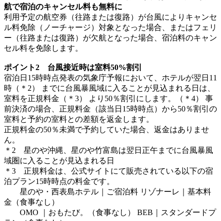
航で宿泊のキャンセル料も無料に
利用予定の航空券（往路または復路）が台風によりキャンセ
ル料免除（ノーチャージ）対象となった場合、またはフェリ
ー（往路または復路）が欠航となった場合、宿泊料のキャン
セル料を免除します。
ポイント2 台風接近時は室料50%割引
宿泊日15時時点発表の気象庁予報において、ホテルが翌日11
時（＊2） までに台風暴風域に入ることが見込まれる日は、
室料を正規料金（＊3） より50％割引にします。（＊4） 事
前決済の場合、正規料金（該当日15時時点）から50％割引の
室料と予約の室料との差額を返金します。
正規料金の50％未満で予約していた場合、返金はありませ
ん。
＊2 星のや沖縄、星のや竹富島は翌日正午までに台風暴風
域圏に入ることが見込まれる日
＊3 正規料金は、公式サイトにて販売されている以下の宿
泊プラン15時時点の料金です。
星のや・西表島ホテル｜ご宿泊料 リゾナーレ｜基本料
金（食事なし）
OMO ｜おもたび。（食事なし） BEB｜スタンダードプ