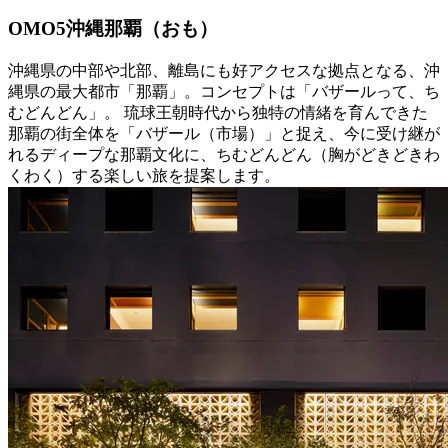
OMO5沖縄那覇（おも）
沖縄県の中部や北部、離島にも好アクセスな拠点となる、沖
縄県の最大都市「那覇」。コンセプトは「バザールって、ち
むどんどん」。 琉球王朝時代から独特の情緒を育んできた
那覇の街全体を「バザール（市場）」と捉え、今に受け継が
れるディープな那覇文化に、ちむどんどん（胸がどきどきわ
くわく）する楽しい旅を提案します。