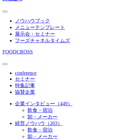
ノウハウブック
メニューテンプレート
展示会・セミナー
フーズチャネルタイムズ
FOODCROSS
conference
セミナー
特集記事
協賛企業
企業インタビュー（449）
飲食・宿泊
卸・メーカー
経営ノウハウ（203）
飲食・宿泊
卸・メーカー