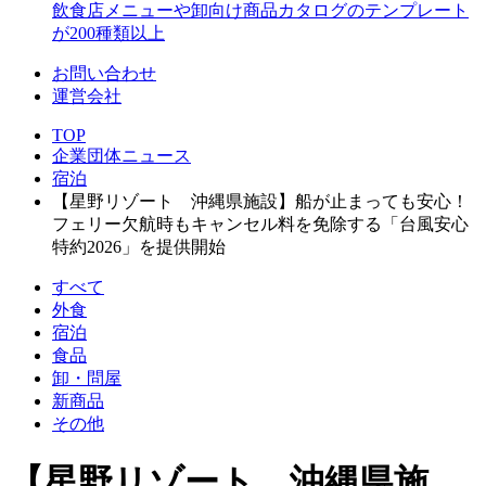
飲食店メニューや卸向け商品カタログのテンプレート
が200種類以上
お問い合わせ
運営会社
TOP
企業団体ニュース
宿泊
【星野リゾート 沖縄県施設】船が止まっても安心！
フェリー欠航時もキャンセル料を免除する「台風安心
特約2026」を提供開始
すべて
外食
宿泊
食品
卸・問屋
新商品
その他
【星野リゾート 沖縄県施