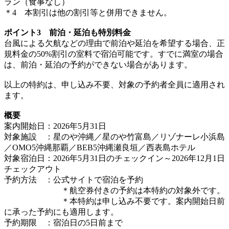
ラン（食事なし）
＊4 本割引は他の割引等と併用できません。
ポイント3 前泊・延泊も特別料金
台風による欠航などの理由で前泊や延泊を希望する場合、正
規料金の50%割引の室料で宿泊可能です。すでに満室の場合
は、前泊・延泊の予約ができない場合があります。
以上の特約は、申し込み不要、対象の予約者全員に適用され
ます。
概要
案内開始日：2026年5月31日
対象施設 ：星のや沖縄／星のや竹富島／リゾナーレ小浜島
／OMO5沖縄那覇／BEB5沖縄瀬良垣／西表島ホテル
対象宿泊日：2026年5月31日のチェックイン～2026年12月1日
チェックアウト
予約方法 ：公式サイトで宿泊を予約
＊航空券付きの予約は本特約の対象外です。
＊本特約は申し込み不要です。案内開始日前
に承った予約にも適用します。
予約期限 ：宿泊日の5日前まで