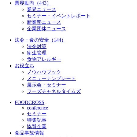
業界動向（443）
業界ニュース
セミナー・イベントレポート
新業態ニュース
企業団体ニュース
法令・食の安全（144）
法令対策
衛生管理
食物アレルギー
お役立ち
ノウハウブック
メニューテンプレート
展示会・セミナー
フーズチャネルタイムズ
FOODCROSS
conference
セミナー
特集記事
協賛企業
食品事故情報