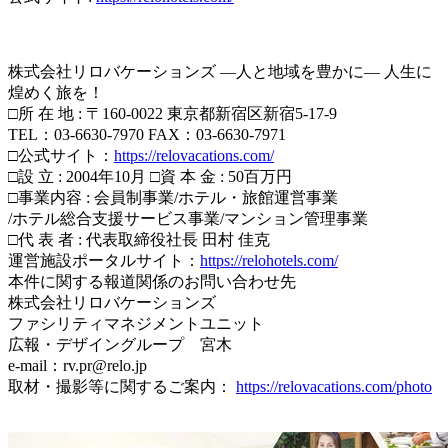
株式会社リロバケーションズ ―人と地域を豊かに― 人生に
煌めく旅を！
□所 在 地 : 〒160-0022 東京都新宿区新宿5-17-9
TEL：03-6630-7970 FAX：03-6630-7971
□公式サイト：
https://relovacations.com/
□設 立 : 2004年10月 □資 本 金 : 50百万円
□事業内容 : 会員制事業/ホテル・旅館運営事業
/ホテル総合支援サービス事業/マンション管理事業
□代 表 者 : 代表取締役社長 田村 佳克
運営施設ポータルサイト：
https://relohotels.com/
本件に関する報道関係のお問い合わせ先
株式会社リロバケーションズ
ファシリティマネジメントユニット
広報・デザイングループ 宮木
e-mail：rv.pr@relo.jp
取材・撮影等に関するご案内：
https://relovacations.com/photo