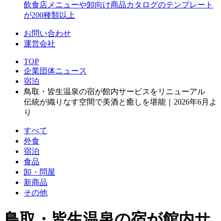
飲食店メニューや卸向け商品カタログのテンプレート
が200種類以上
お問い合わせ
運営会社
TOP
企業団体ニュース
宿泊
鳥取・皆生温泉の宿が館内サービスをリニューアル
伝統が織りなす空間で美酒と癒しを堪能｜2026年6月よ
り
すべて
外食
宿泊
食品
卸・問屋
新商品
その他
鳥取・皆生温泉の宿が館内サ