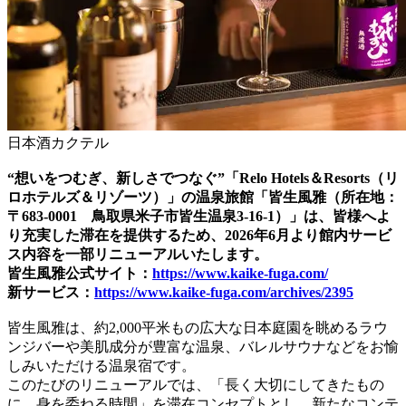
日本酒カクテル
“想いをつむぎ、新しさでつなぐ”「Relo Hotels＆Resorts（リ
ロホテルズ＆リゾーツ）」の温泉旅館「皆生風雅（所在地：
〒683-0001 鳥取県米子市皆生温泉3-16-1）」は、皆様へよ
り充実した滞在を提供するため、2026年6月より館内サービ
ス内容を一部リニューアルいたします。
皆生風雅公式サイト：
https://www.kaike-fuga.com/
新サービス：
https://www.kaike-fuga.com/archives/2395
皆生風雅は、約2,000平米もの広大な日本庭園を眺めるラウ
ンジバーや美肌成分が豊富な温泉、バレルサウナなどをお愉
しみいただける温泉宿です。
このたびのリニューアルでは、「長く大切にしてきたもの
に、身を委ねる時間」を滞在コンセプトとし、新たなコンテ