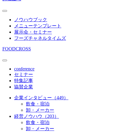
ノウハウブック
メニューテンプレート
展示会・セミナー
フーズチャネルタイムズ
FOODCROSS
conference
セミナー
特集記事
協賛企業
企業インタビュー（449）
飲食・宿泊
卸・メーカー
経営ノウハウ（203）
飲食・宿泊
卸・メーカー