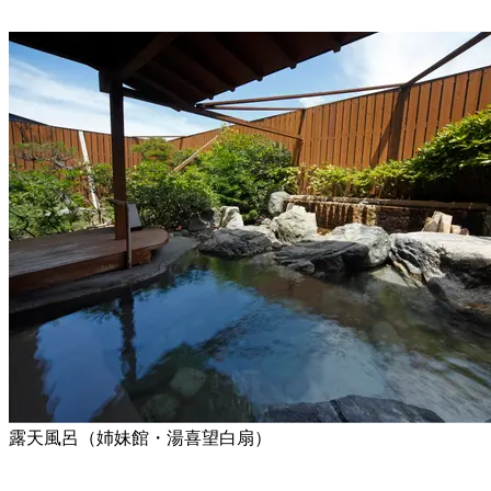
露天風呂（姉妹館・湯喜望白扇）