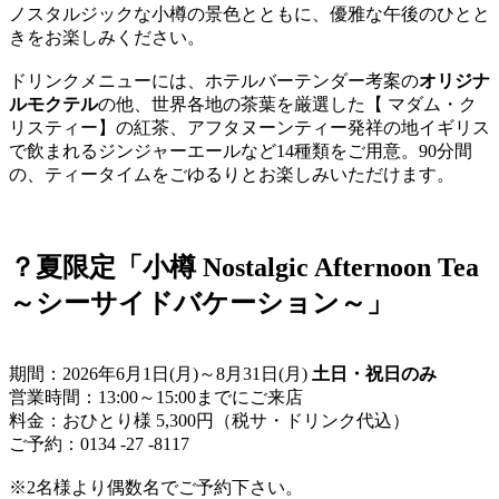
ノスタルジックな小樽の景色とともに、優雅な午後のひとと
きをお楽しみください。
ドリンクメニューには、ホテルバーテンダー考案の
オリジナ
ルモクテル
の他、世界各地の茶葉を厳選した【 マダム・ク
リスティー】の紅茶、アフタヌーンティー発祥の地イギリス
で飲まれるジンジャーエールなど14種類をご用意。90分間
の、ティータイムをごゆるりとお楽しみいただけます。
？夏限定「小樽 Nostalgic Afternoon Tea
～シーサイドバケーション～」
期間：2026年6月1日(月)～8月31日(月)
土日・祝日のみ
営業時間：13:00～15:00までにご来店
料金：おひとり様 5,300円（税サ・ドリンク代込）
ご予約：0134 ‐27 ‐8117
※2名様より偶数名でご予約下さい。