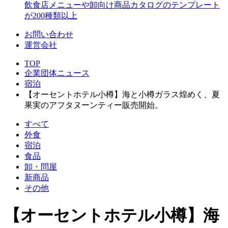
飲食店メニューや卸向け商品カタログのテンプレート
が200種類以上
お問い合わせ
運営会社
TOP
企業団体ニュース
宿泊
【オーセントホテル小樽】海と小樽ガラス煌めく、夏
果実のアフタヌーンティー販売開始。
すべて
外食
宿泊
食品
卸・問屋
新商品
その他
【オーセントホテル小樽】海