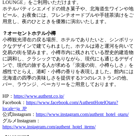
LOUNGE」をご利用いただけます。
ホテルパティシエメイドの焼き菓子や、北海道生ワインや地
ビール、お夜食には、フレンチオードブルや手毬茶漬けをご
用意し、夜のひとときを優雅に演出いたします。
？オーセントホテル小樽
小樽観光滞在の戻る場所、ホテルでありたいと、シンボリッ
クなデザインで建てられました。ホテルは港と運河を向いて
交易の街を望みます。小樽市内に残されている歴史的建造物
に調和し、クラシックでありながら、現代にも通じるデザイ
ンで、現代の旅する人が求める「浪漫の街、小樽らしさ」を
感性でとらえ、港町・小樽の香りを表現しました。館内には
北海道の四季の美味しさを提供する3つのレストランの他、
バー、ラウンジ、ベーカリーをご用意しております。
HP：
https://www.authent.co.jp/
Facebook：
https://www.facebook.com/AuthentHotelOtaru?
locale=ja_JP
公式Instagram：
https://www.instagram.com/authent_hotel_otaru/
グルメInstagram：
https://www.instagram.com/authent_hotel_items/