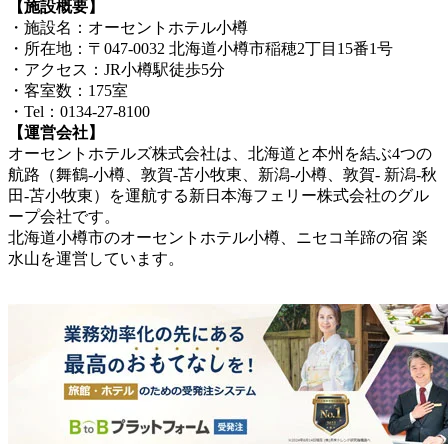
【施設概要】
・施設名：オーセントホテル小樽
・所在地：〒047-0032 北海道小樽市稲穂2丁目15番1号
・アクセス：JR小樽駅徒歩5分
・客室数：175室
・Tel：0134-27-8100
【運営会社】
オーセントホテルズ株式会社は、北海道と本州を結ぶ4つの
航路（舞鶴‐小樽、敦賀‐苫小牧東、新潟‐小樽、敦賀‐ 新潟‐秋
田‐苫小牧東）を運航する新日本海フェリー株式会社のグル
ープ会社です。
北海道小樽市のオーセントホテル小樽、ニセコ羊蹄の宿 楽
水山を運営しています。