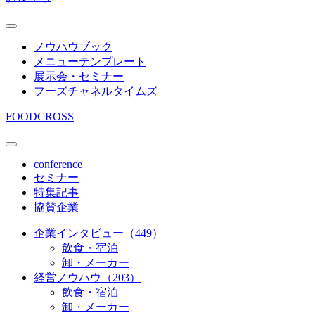
ノウハウブック
メニューテンプレート
展示会・セミナー
フーズチャネルタイムズ
FOODCROSS
conference
セミナー
特集記事
協賛企業
企業インタビュー（449）
飲食・宿泊
卸・メーカー
経営ノウハウ（203）
飲食・宿泊
卸・メーカー