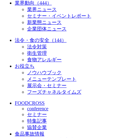
業界動向（444）
業界ニュース
セミナー・イベントレポート
新業態ニュース
企業団体ニュース
法令・食の安全（144）
法令対策
衛生管理
食物アレルギー
お役立ち
ノウハウブック
メニューテンプレート
展示会・セミナー
フーズチャネルタイムズ
FOODCROSS
conference
セミナー
特集記事
協賛企業
食品事故情報