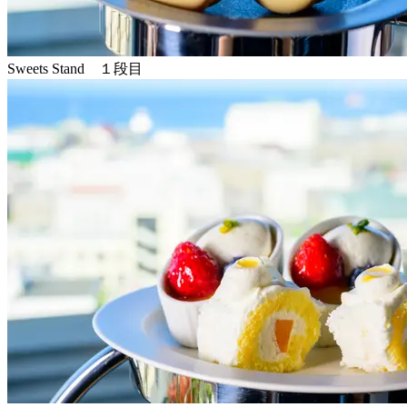
Sweets Stand １段目