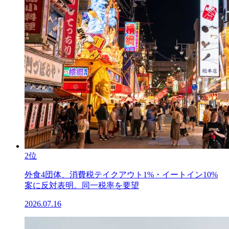
2位
外食4団体、消費税テイクアウト1%・イートイン10%
案に反対表明。同一税率を要望
2026.07.16