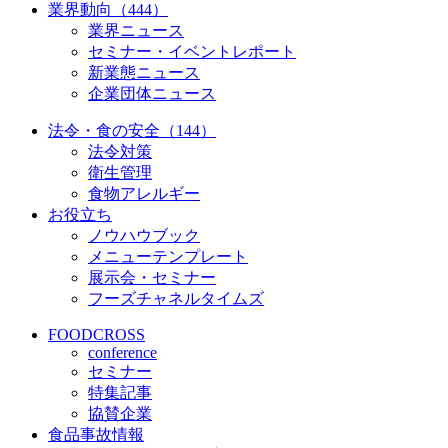
業界動向（444）
業界ニュース
セミナー・イベントレポート
新業態ニュース
企業団体ニュース
法令・食の安全（144）
法令対策
衛生管理
食物アレルギー
お役立ち
ノウハウブック
メニューテンプレート
展示会・セミナー
フーズチャネルタイムズ
FOODCROSS
conference
セミナー
特集記事
協賛企業
食品事故情報