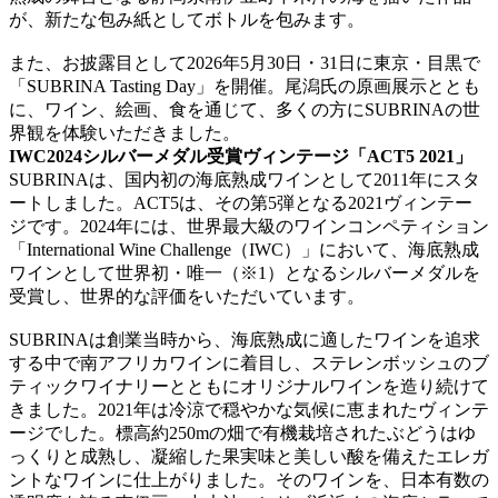
が、新たな包み紙としてボトルを包みます。
また、お披露目として2026年5月30日・31日に東京・目黒で
「SUBRINA Tasting Day」を開催。尾潟氏の原画展示ととも
に、ワイン、絵画、食を通じて、多くの方にSUBRINAの世
界観を体験いただきました。
IWC2024シルバーメダル受賞ヴィンテージ「ACT5 2021」
SUBRINAは、国内初の海底熟成ワインとして2011年にスタ
ートしました。ACT5は、その第5弾となる2021ヴィンテー
ジです。2024年には、世界最大級のワインコンペティション
「International Wine Challenge（IWC）」において、海底熟成
ワインとして世界初・唯一（※1）となるシルバーメダルを
受賞し、世界的な評価をいただいています。
SUBRINAは創業当時から、海底熟成に適したワインを追求
する中で南アフリカワインに着目し、ステレンボッシュのブ
ティックワイナリーとともにオリジナルワインを造り続けて
きました。2021年は冷涼で穏やかな気候に恵まれたヴィンテ
ージでした。標高約250mの畑で有機栽培されたぶどうはゆ
っくりと成熟し、凝縮した果実味と美しい酸を備えたエレガ
ントなワインに仕上がりました。そのワインを、日本有数の