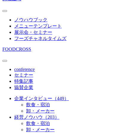
ノウハウブック
メニューテンプレート
展示会・セミナー
フーズチャネルタイムズ
FOODCROSS
conference
セミナー
特集記事
協賛企業
企業インタビュー（449）
飲食・宿泊
卸・メーカー
経営ノウハウ（203）
飲食・宿泊
卸・メーカー