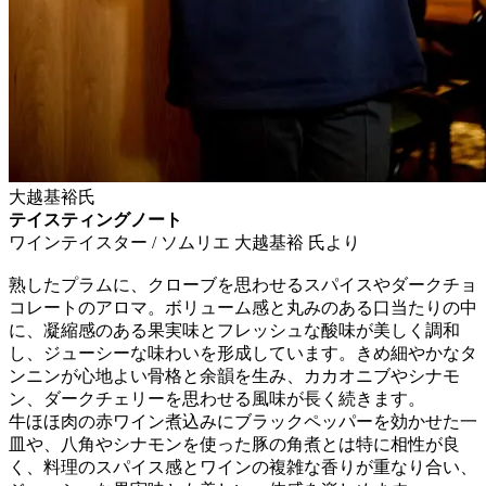
大越基裕氏
テイスティングノート
ワインテイスター / ソムリエ 大越基裕 氏より
熟したプラムに、クローブを思わせるスパイスやダークチョ
コレートのアロマ。ボリューム感と丸みのある口当たりの中
に、凝縮感のある果実味とフレッシュな酸味が美しく調和
し、ジューシーな味わいを形成しています。きめ細やかなタ
ンニンが心地よい骨格と余韻を生み、カカオニブやシナモ
ン、ダークチェリーを思わせる風味が長く続きます。
牛ほほ肉の赤ワイン煮込みにブラックペッパーを効かせた一
皿や、八角やシナモンを使った豚の角煮とは特に相性が良
く、料理のスパイス感とワインの複雑な香りが重なり合い、