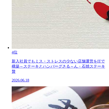
4位
新入社員でもミス・ストレスの少ない店舗運営をITで
構築～ステーキとハンバーグさる～ん・石焼ステーキ
贅
2026.06.18