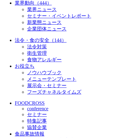
業界動向（444）
業界ニュース
セミナー・イベントレポート
新業態ニュース
企業団体ニュース
法令・食の安全（144）
法令対策
衛生管理
食物アレルギー
お役立ち
ノウハウブック
メニューテンプレート
展示会・セミナー
フーズチャネルタイムズ
FOODCROSS
conference
セミナー
特集記事
協賛企業
食品事故情報