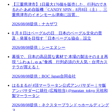
【三重県津市】1日最大176個を販売した、行列のでき
るわたあめ自販機「CANDY SPIN」8月8日（土）、三
重県津市のイオンモール津南に設置。
2026/08/08
提供：ナカザワ
8 月 8 日はベーグルの日 日本のベーグル文化の普
及・発展を目指す「日本ベーグル協会」設立
2026/08/08
提供：シーエヌシー
幕張で、日本の高品質な素材で 本場の製法そのまま再
現 “ふわぁしゅぁ”食感 行列必須の大人気・台湾カス
テラが買える！
2026/08/08
提供：BOC Japan合同会社
はるまるが #頂マーラータン公式アンバサダー｜サ飯
アンバサダーに就任 (広報担当) @maratan_tokyo 元祖和
製マーラータン
2026/08/08
提供：ネクスターブランドゥホールディング
ス