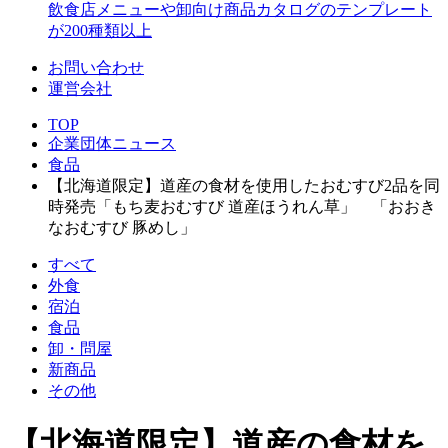
飲食店メニューや卸向け商品カタログのテンプレート
が200種類以上
お問い合わせ
運営会社
TOP
企業団体ニュース
食品
【北海道限定】道産の食材を使用したおむすび2品を同
時発売「もち麦おむすび 道産ほうれん草」 「おおき
なおむすび 豚めし」
すべて
外食
宿泊
食品
卸・問屋
新商品
その他
【北海道限定】道産の食材を