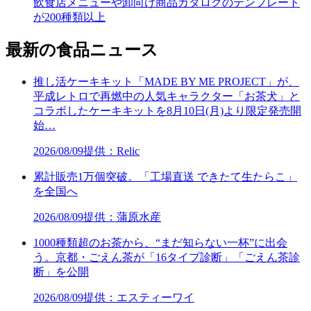
飲食店メニューや卸向け商品カタログのテンプレート
が200種類以上
最新の食品ニュース
推し活ケーキキット「MADE BY ME PROJECT」が、
平成レトロで再燃中の人気キャラクター「お茶犬」と
コラボしたケーキキットを8月10日(月)より限定発売開
始…
2026/08/09
提供：Relic
累計販売1万個突破。「工場直送 できたて生たらこ」
を全国へ
2026/08/09
提供：蒲原水産
1000種類超のお茶から、“まだ知らない一杯”に出会
う。京都・ごえん茶が「16タイプ診断」「ごえん茶診
断」を公開
2026/08/09
提供：エスティーワイ