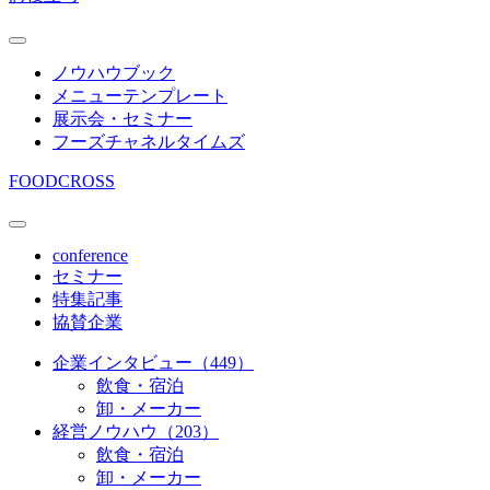
ノウハウブック
メニューテンプレート
展示会・セミナー
フーズチャネルタイムズ
FOODCROSS
conference
セミナー
特集記事
協賛企業
企業インタビュー（449）
飲食・宿泊
卸・メーカー
経営ノウハウ（203）
飲食・宿泊
卸・メーカー