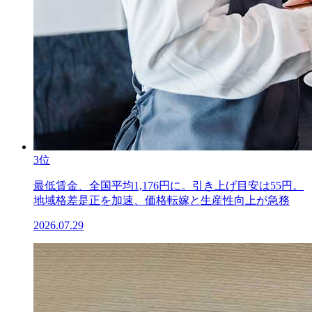
3位
最低賃金、全国平均1,176円に。引き上げ目安は55円。
地域格差是正を加速、価格転嫁と生産性向上が急務
2026.07.29