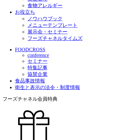
食物アレルギー
お役立ち
ノウハウブック
メニューテンプレート
展示会・セミナー
フーズチャネルタイムズ
FOODCROSS
conference
セミナー
特集記事
協賛企業
食品事故情報
衛生と表示の法令・制度情報
フーズチャネル会員特典