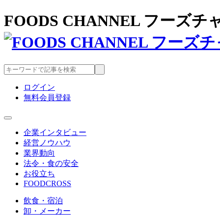
FOODS CHANNEL フー
ログイン
無料会員登録
企業インタビュー
経営ノウハウ
業界動向
法令・食の安全
お役立ち
FOODCROSS
飲食・宿泊
卸・メーカー