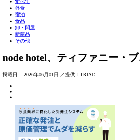
すべて
外食
宿泊
食品
卸・問屋
新商品
その他
node hotel、ティファニー・ブエ
掲載日： 2026年06月01日 ／提供：TRIAD