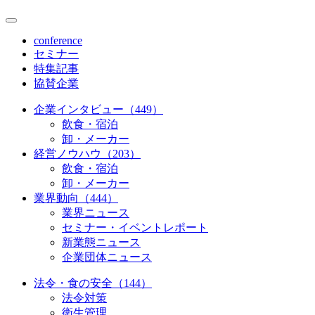
conference
セミナー
特集記事
協賛企業
企業インタビュー（449）
飲食・宿泊
卸・メーカー
経営ノウハウ（203）
飲食・宿泊
卸・メーカー
業界動向（444）
業界ニュース
セミナー・イベントレポート
新業態ニュース
企業団体ニュース
法令・食の安全（144）
法令対策
衛生管理