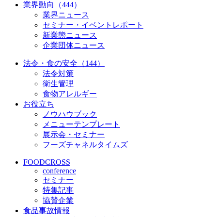
業界動向（444）
業界ニュース
セミナー・イベントレポート
新業態ニュース
企業団体ニュース
法令・食の安全（144）
法令対策
衛生管理
食物アレルギー
お役立ち
ノウハウブック
メニューテンプレート
展示会・セミナー
フーズチャネルタイムズ
FOODCROSS
conference
セミナー
特集記事
協賛企業
食品事故情報