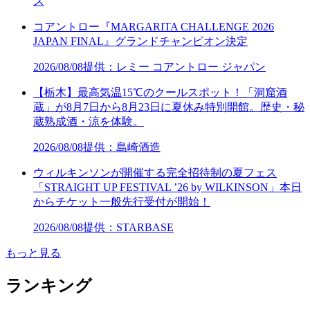
ス
コアントロー『MARGARITA CHALLENGE 2026
JAPAN FINAL』グランドチャンピオン決定
2026/08/08
提供：レミー コアントロー ジャパン
【栃木】最高気温15℃のクールスポット！「洞窟酒
蔵」が8月7日から8月23日に夏休み特別開館。歴史・秘
蔵熟成酒・涼を体験。
2026/08/08
提供：島崎酒造
ウィルキンソンが開催する完全招待制の夏フェス
「STRAIGHT UP FESTIVAL ’26 by WILKINSON」本日
からチケット一般先行受付が開始！
2026/08/08
提供：STARBASE
もっと見る
ランキング