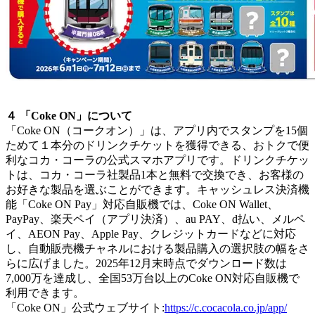
４ 「Coke ON」について
「Coke ON（コークオン）」は、アプリ内でスタンプを15個
ためて１本分のドリンクチケットを獲得できる、おトクで便
利なコカ・コーラの公式スマホアプリです。ドリンクチケッ
トは、コカ・コーラ社製品1本と無料で交換でき、お客様の
お好きな製品を選ぶことができます。キャッシュレス決済機
能「Coke ON Pay」対応自販機では、Coke ON Wallet、
PayPay、楽天ペイ（アプリ決済）、au PAY、d払い、メルペ
イ、AEON Pay、Apple Pay、クレジットカードなどに対応
し、自動販売機チャネルにおける製品購入の選択肢の幅をさ
らに広げました。2025年12月末時点でダウンロード数は
7,000万を達成し、全国53万台以上のCoke ON対応自販機で
利用できます。
「Coke ON」公式ウェブサイト:
https://c.cocacola.co.jp/app/