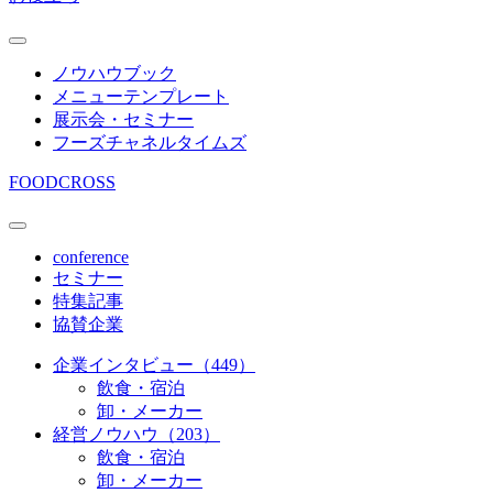
ノウハウブック
メニューテンプレート
展示会・セミナー
フーズチャネルタイムズ
FOODCROSS
conference
セミナー
特集記事
協賛企業
企業インタビュー（449）
飲食・宿泊
卸・メーカー
経営ノウハウ（203）
飲食・宿泊
卸・メーカー