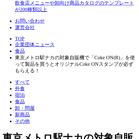
飲食店メニューや卸向け商品カタログのテンプレート
が200種類以上
お問い合わせ
運営会社
TOP
企業団体ニュース
食品
東京メトロ駅ナカの対象自販機で「Coke ON(R)」を使
って製品を買うとオリジナルCoke ONスタンプが必ず
もらえる！
すべて
外食
宿泊
食品
卸・問屋
新商品
その他
東京メトロ駅ナカの対象自販