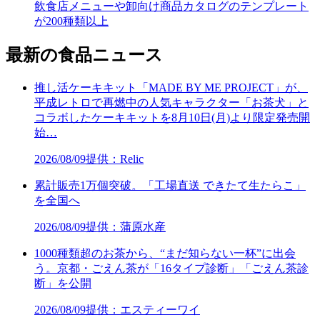
飲食店メニューや卸向け商品カタログのテンプレート
が200種類以上
最新の食品ニュース
推し活ケーキキット「MADE BY ME PROJECT」が、
平成レトロで再燃中の人気キャラクター「お茶犬」と
コラボしたケーキキットを8月10日(月)より限定発売開
始…
2026/08/09
提供：Relic
累計販売1万個突破。「工場直送 できたて生たらこ」
を全国へ
2026/08/09
提供：蒲原水産
1000種類超のお茶から、“まだ知らない一杯”に出会
う。京都・ごえん茶が「16タイプ診断」「ごえん茶診
断」を公開
2026/08/09
提供：エスティーワイ