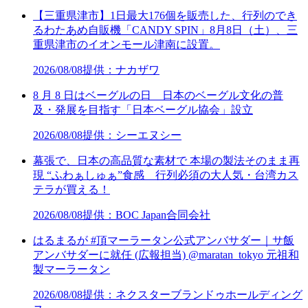
【三重県津市】1日最大176個を販売した、行列のでき
るわたあめ自販機「CANDY SPIN」8月8日（土）、三
重県津市のイオンモール津南に設置。
2026/08/08
提供：ナカザワ
8 月 8 日はベーグルの日 日本のベーグル文化の普
及・発展を目指す「日本ベーグル協会」設立
2026/08/08
提供：シーエヌシー
幕張で、日本の高品質な素材で 本場の製法そのまま再
現 “ふわぁしゅぁ”食感 行列必須の大人気・台湾カス
テラが買える！
2026/08/08
提供：BOC Japan合同会社
はるまるが #頂マーラータン公式アンバサダー｜サ飯
アンバサダーに就任 (広報担当) @maratan_tokyo 元祖和
製マーラータン
2026/08/08
提供：ネクスターブランドゥホールディング