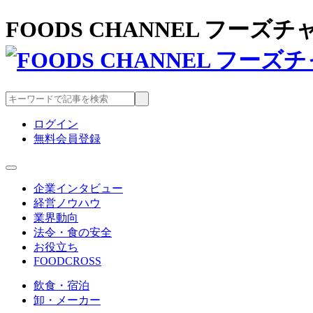
FOODS CHANNEL フー
ログイン
無料会員登録
企業インタビュー
経営ノウハウ
業界動向
法令・食の安全
お役立ち
FOODCROSS
飲食・宿泊
卸・メーカー