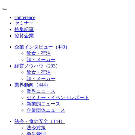
conference
セミナー
特集記事
協賛企業
企業インタビュー（449）
飲食・宿泊
卸・メーカー
経営ノウハウ（203）
飲食・宿泊
卸・メーカー
業界動向（444）
業界ニュース
セミナー・イベントレポート
新業態ニュース
企業団体ニュース
法令・食の安全（144）
法令対策
衛生管理