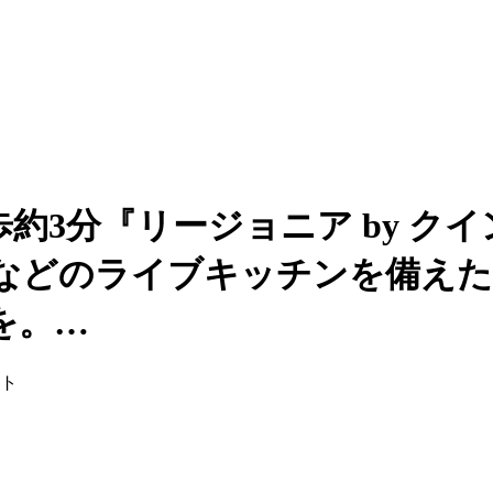
約3分『リージョニア by ク
などのライブキッチンを備えた
を。…
ント