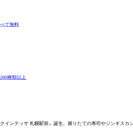
べて無料
00種類以上
by クインテッサ 札幌駅前』誕生。握りたての寿司やジンギス