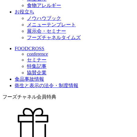
食物アレルギー
お役立ち
ノウハウブック
メニューテンプレート
展示会・セミナー
フーズチャネルタイムズ
FOODCROSS
conference
セミナー
特集記事
協賛企業
食品事故情報
衛生と表示の法令・制度情報
フーズチャネル会員特典