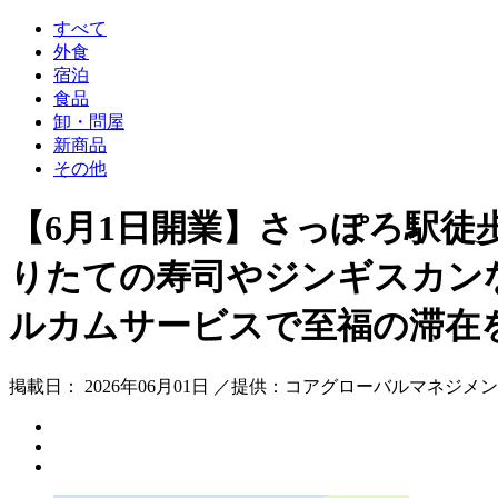
すべて
外食
宿泊
食品
卸・問屋
新商品
その他
【6月1日開業】さっぽろ駅徒歩
りたての寿司やジンギスカン
ルカムサービスで至福の滞在
掲載日： 2026年06月01日 ／提供：コアグローバルマネジメ