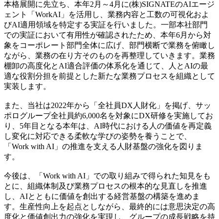
本格展開に先立ち、本年2月～4月に(株)SIGNATEのAIエージ
ェント「WorkAI」を活用し、業務内容と工数の可視化およ
びAI適用領域を特定する実証を行いました。一部本社部門
での実証において有用性が確認されたため、本年6月から対
象をコーポレート部門全体に広げ、部門横断で業務を俯瞰し
ながら、業務の在り方そのものを再整理していきます。業務
棚卸の高度化とAI適合評価の体系化を通じて、人とAIの最
適な役割分担を前提とした新たな業務プロセスを組織として
実装します。
また、当社は2022年から「全社員DX人財化」を掲げ、サッ
ポログループ全社員約6,000名を対象にDX研修を実施してお
り、5年目となる本年は、AI時代における人の価値を再定義
し変化に対応できる柔軟な学びの姿勢を養うことで、
「Work with AI」の推進を支える人財基盤の強化を図りま
す。
今後は、「Work with AI」での取り組みで得られた知見をも
とに、組織体制及び業務プロセスの根本的な見直しを推進
し、AIとともに価値を創出する経営基盤の構築を進めま
す。生産性向上を起点としながら、最終的には意思決定の高
度化と価値創出力の強化を実現し、グループの成長戦略を持