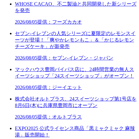
WHOSE CACAO、不二製油と共同開発した新シリーズ
を発売
2026/08/05
提供：フーズカカオ
セブン‐イレブンの人気シリーズに夏限定のレモンスイ
ーツが登場！「爽やかレモンもこ」＆「かじるレモン
チーズケーキ」が新発売
2026/08/05
提供：セブン‐イレブン・ジャパン
マックハウス豊岡バイパス店に、24時間営業の無人ス
イーツショップ「24スイーツショップ」がオープン！
2026/08/05
提供：ジーイエット
株式会社オルトプラス、24スイーツショップ第1号店を
8月6日(木)に兵庫県豊岡市にオープン
2026/08/05
提供：オルトプラス
EXPO2025 公式ライセンス商品「黒ミャクミャク 麻辣
湯」販売開始！