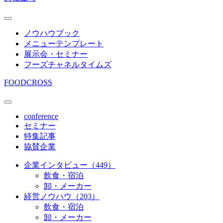
ノウハウブック
メニューテンプレート
展示会・セミナー
フーズチャネルタイムズ
FOODCROSS
conference
セミナー
特集記事
協賛企業
企業インタビュー（449）
飲食・宿泊
卸・メーカー
経営ノウハウ（203）
飲食・宿泊
卸・メーカー