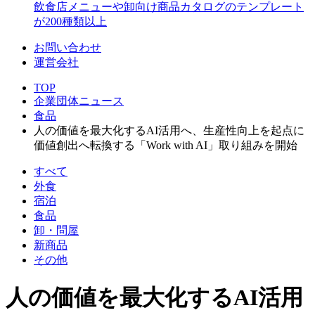
飲食店メニューや卸向け商品カタログのテンプレート
が200種類以上
お問い合わせ
運営会社
TOP
企業団体ニュース
食品
人の価値を最大化するAI活用へ、生産性向上を起点に
価値創出へ転換する「Work with AI」取り組みを開始
すべて
外食
宿泊
食品
卸・問屋
新商品
その他
人の価値を最大化するAI活用