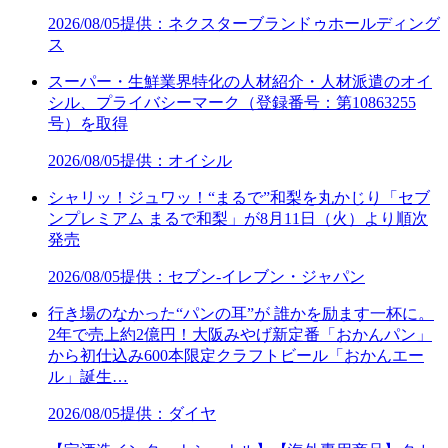
2026/08/05
提供：ネクスターブランドゥホールディング
ス
スーパー・生鮮業界特化の人材紹介・人材派遣のオイ
シル、プライバシーマーク（登録番号：第10863255
号）を取得
2026/08/05
提供：オイシル
シャリッ！ジュワッ！“まるで”和梨を丸かじり「セブ
ンプレミアム まるで和梨」が8月11日（火）より順次
発売
2026/08/05
提供：セブン‐イレブン・ジャパン
行き場のなかった“パンの耳”が 誰かを励ます一杯に。
2年で売上約2億円！大阪みやげ新定番「おかんパン」
から初仕込み600本限定クラフトビール「おかんエー
ル」誕生…
2026/08/05
提供：ダイヤ