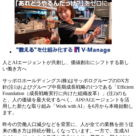
人とAIエージェントが共創し、価値創出にシフトする新し
い働き方へ
サッポロホールディングス(株)はサッポログループのDX方
針(注1)およびグループ中長期成長戦略の1つである「Efficient
Foundation（成長戦略実行に向けた組織改革）」(注2)のも
と、人の価値を最大化するべく、AIやAIエージェントを活
用した新たな取り組み「Work with AI」を6月から本格始動し
ます。
昨今の労働人口減少などを背景に、人が全ての業務を担う従
来の働き方は持続が難しくなっています。一方で、生成AI