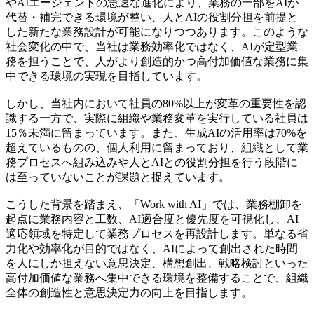
やAIエージェントの急速な進化により、業務の一部をAIが
代替・補完できる環境が整い、人とAIの役割分担を前提と
した新たな業務設計が可能になりつつあります。このような
社会変化の中で、当社は業務効率化ではなく、AIが定型業
務を担うことで、人がより創造的かつ高付加価値な業務に集
中できる環境の実現を目指しています。
しかし、当社内において社員の80%以上が変革の重要性を認
識する一方で、実際に組織や業務変革を実行している社員は
15％未満に留まっています。また、生成AIの活用率は70%を
超えているものの、個人利用に留まっており、組織として業
務プロセスへ組み込みや人とAIとの役割分担を行う段階に
は至っていないことが課題と捉えています。
こうした背景を踏まえ、「Work with AI」では、業務棚卸を
起点に業務内容と工数、AI適合度と優先度を可視化し、AI
適応領域を特定して業務プロセスを再設計します。単なる省
力化や効率化が目的ではなく、AIによって創出された時間
を人にしか担えない意思決定、構想創出、戦略検討といった
高付加価値な業務へ集中できる環境を整備することで、組織
全体の創造性と意思決定力の向上を目指します。