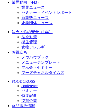
業界動向（443）
業界ニュース
セミナー・イベントレポート
新業態ニュース
企業団体ニュース
法令・食の安全（144）
法令対策
衛生管理
食物アレルギー
お役立ち
ノウハウブック
メニューテンプレート
展示会・セミナー
フーズチャネルタイムズ
FOODCROSS
conference
セミナー
特集記事
協賛企業
食品事故情報