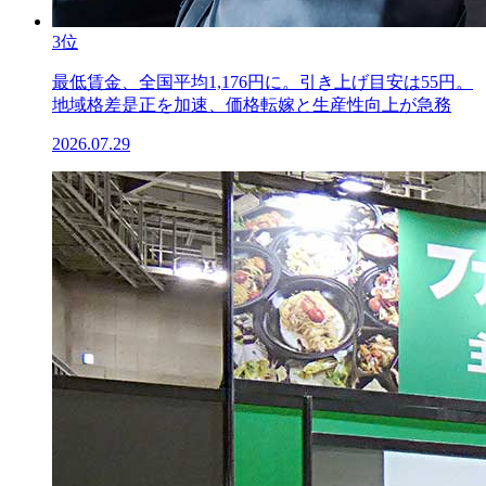
3位
最低賃金、全国平均1,176円に。引き上げ目安は55円。
地域格差是正を加速、価格転嫁と生産性向上が急務
2026.07.29