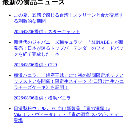
最新の食品ニュース
この夏、五感で感じる台湾！スクリーンと食が交差す
る刺激的な期間
2026/08/06
提供：スターキャット
新世代のジャパニーズ梅キュラソー「MINABE」が新
発売！日本が誇るトップバーテンダーのフィードバッ
クを経て完成した一本
2026/08/06
提供：CU9
横浜バニラ、「銀座三越」にて初の期間限定ポップア
ップストアを開催！限定生スイーツ《"口溶け" 生バニ
ラチーズケーキ》も展開！
2026/08/06
提供：横浜バニラ
日清製粉ウェルナ EC向け新製品 「青の洞窟 La
Vita（ラ・ヴィータ）」・「青の洞窟 スパゲッティ」
登場