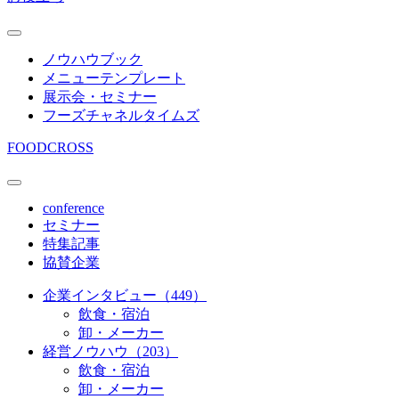
ノウハウブック
メニューテンプレート
展示会・セミナー
フーズチャネルタイムズ
FOODCROSS
conference
セミナー
特集記事
協賛企業
企業インタビュー（449）
飲食・宿泊
卸・メーカー
経営ノウハウ（203）
飲食・宿泊
卸・メーカー