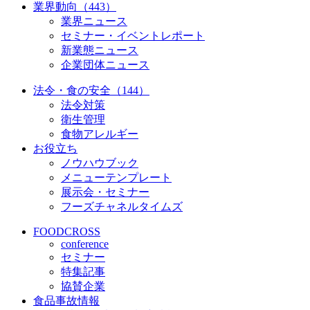
業界動向（443）
業界ニュース
セミナー・イベントレポート
新業態ニュース
企業団体ニュース
法令・食の安全（144）
法令対策
衛生管理
食物アレルギー
お役立ち
ノウハウブック
メニューテンプレート
展示会・セミナー
フーズチャネルタイムズ
FOODCROSS
conference
セミナー
特集記事
協賛企業
食品事故情報