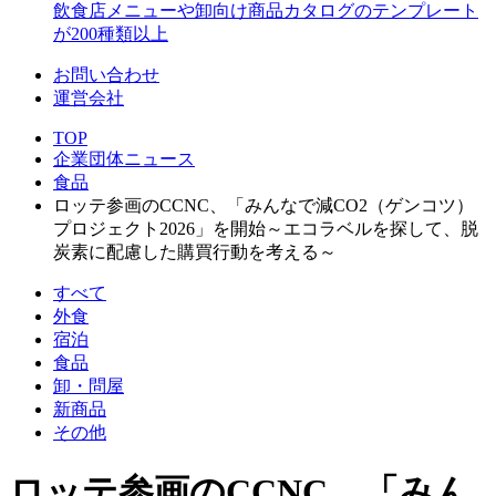
飲食店メニューや卸向け商品カタログのテンプレート
が200種類以上
お問い合わせ
運営会社
TOP
企業団体ニュース
食品
ロッテ参画のCCNC、「みんなで減CO2（ゲンコツ）
プロジェクト2026」を開始～エコラベルを探して、脱
炭素に配慮した購買行動を考える～
すべて
外食
宿泊
食品
卸・問屋
新商品
その他
ロッテ参画のCCNC、「みん