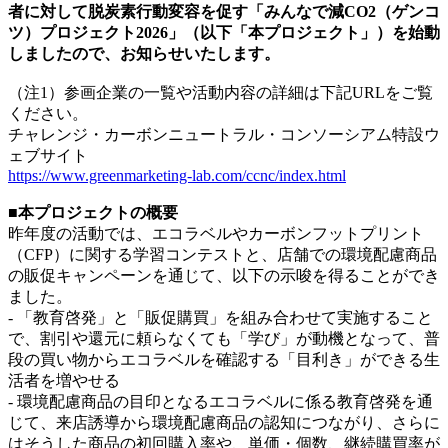
者に対して脱炭素行動変容を促す「みんなで減CO2（ゲンコ
ツ）プロジェクト2026」（以下「本プロジェクト」）を始動
しましたので、お知らせいたします。
（注1）参画企業の一覧や活動内容の詳細は下記URLをご覧
ください。
チャレンジ・カーボンニュートラル・コンソーシアム特設ウ
ェブサイト
https://www.greenmarketing-lab.com/ccnc/index.html
■本プロジェクトの概要
昨年度の活動では、エコラベルやカーボンフットプリント
（CFP）に関する学習コンテストと、店舗での環境配慮商品
の販促キャンペーンを通じて、以下の示唆を得ることができ
ました。
- 「教育啓発」と「販促購買」を組み合わせて実施すること
で、割引や還元に頼らなくても「学び」が動機となって、普
段の買い物からエコラベルを確認する「目利き」ができる生
活者を増やせる
- 環境配慮商品の目印となるエコラベルに係る教育啓発を通
じて、来店誘導から環境配慮商品の認知につながり、さらに
はそうした商品の初回購入率や、単価・個数、継続購買率が