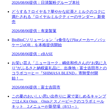
2026/08/06
提供：日清製粉グループ本社
どうする？ロイヤる？華やかな紅茶とミルクのコクに
満たされる『ロイヤルミルクティーのサンダー』新発
売
2026/08/06
提供：有楽製菓
BtoBtoCソリューション「e食住なびforメーカー／パッ
ケージeQR」を本格提供開始
2026/08/06
提供：eBASE
お笑い芸人「ニューヨーク」嶋佐和也さんの“お気に入
り”がふるさと納税返礼品に。出身地・富士吉田市との
コラボコーヒー『SHIMASA BLEND』寄附受付開
始！…
2026/08/06
提供：富士吉田市
この夏のおいしい思い出作りに 家で楽しめるキャンプ
ごはんKit Oisix Oisixとスノーピークのコラボミール
キット 2メニューが新登場（8/13～）