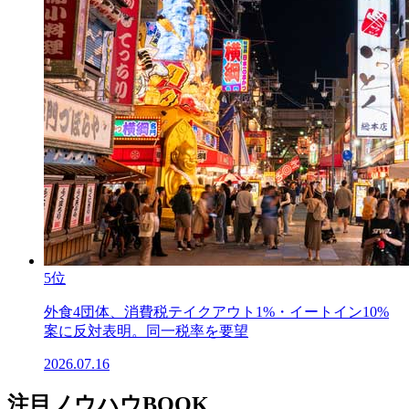
5位
外食4団体、消費税テイクアウト1%・イートイン10%
案に反対表明。同一税率を要望
2026.07.16
注目ノウハウBOOK