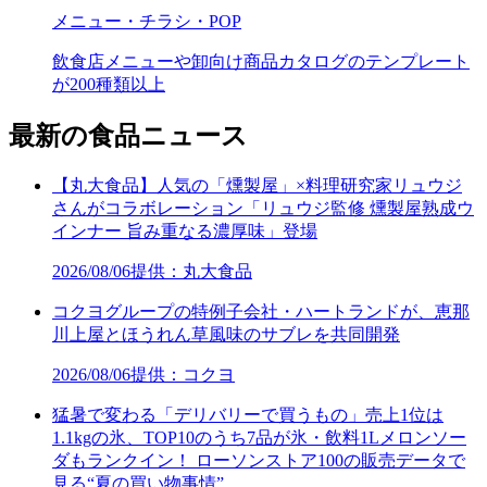
メニュー・チラシ・POP
飲食店メニューや卸向け商品カタログのテンプレート
が200種類以上
最新の食品ニュース
【丸大食品】人気の「燻製屋」×料理研究家リュウジ
さんがコラボレーション「リュウジ監修 燻製屋熟成ウ
インナー 旨み重なる濃厚味」登場
2026/08/06
提供：丸大食品
コクヨグループの特例子会社・ハートランドが、恵那
川上屋とほうれん草風味のサブレを共同開発
2026/08/06
提供：コクヨ
猛暑で変わる「デリバリーで買うもの」売上1位は
1.1kgの氷、TOP10のうち7品が氷・飲料1Lメロンソー
ダもランクイン！ ローソンストア100の販売データで
見る“夏の買い物事情”…