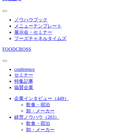
ノウハウブック
メニューテンプレート
展示会・セミナー
フーズチャネルタイムズ
FOODCROSS
conference
セミナー
特集記事
協賛企業
企業インタビュー（449）
飲食・宿泊
卸・メーカー
経営ノウハウ（203）
飲食・宿泊
卸・メーカー