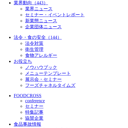
業界動向（443）
業界ニュース
セミナー・イベントレポート
新業態ニュース
企業団体ニュース
法令・食の安全（144）
法令対策
衛生管理
食物アレルギー
お役立ち
ノウハウブック
メニューテンプレート
展示会・セミナー
フーズチャネルタイムズ
FOODCROSS
conference
セミナー
特集記事
協賛企業
食品事故情報