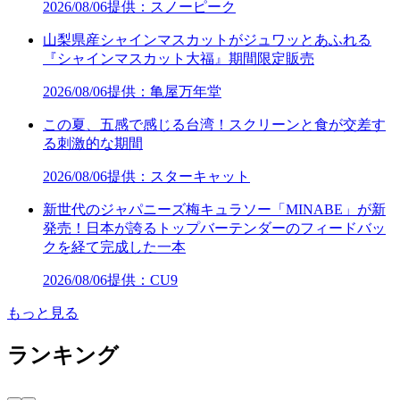
2026/08/06
提供：スノーピーク
山梨県産シャインマスカットがジュワッとあふれる
『シャインマスカット大福』期間限定販売
2026/08/06
提供：亀屋万年堂
この夏、五感で感じる台湾！スクリーンと食が交差す
る刺激的な期間
2026/08/06
提供：スターキャット
新世代のジャパニーズ梅キュラソー「MINABE」が新
発売！日本が誇るトップバーテンダーのフィードバッ
クを経て完成した一本
2026/08/06
提供：CU9
もっと見る
ランキング