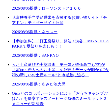
2026/08/06
提供：ローソンストア１００
児童扶養手当受給世帯を応援するお買い物サイト『チ
アドン』ティザーサイト公開
2026/08/06
提供：ネッスー
【参加無料】「釘玉夏祭り」開催！渋谷・MIYASHITA
PARKで夏祭りを楽しもう！
2026/08/06
提供：SANKYO
＜お土産選びの実態調査 第一弾＞物価高でも7割が
「家族・恋人へのお土産」を死守！データが明かす“令
和の新しいお土産ルール”と地域差に迫る…
2026/08/06
提供：あみだ池大黒
Oisixとのコラボレーションによる「おうちキャンプご
はん」を提案するスノーピーク監修のミールキット 2
メニューが新登場