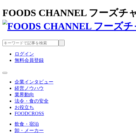
FOODS CHANNEL フー
ログイン
無料会員登録
企業インタビュー
経営ノウハウ
業界動向
法令・食の安全
お役立ち
FOODCROSS
飲食・宿泊
卸・メーカー