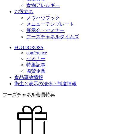
食物アレルギー
お役立ち
ノウハウブック
メニューテンプレート
展示会・セミナー
フーズチャネルタイムズ
FOODCROSS
conference
セミナー
特集記事
協賛企業
食品事故情報
衛生と表示の法令・制度情報
フーズチャネル会員特典