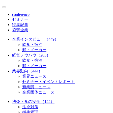
conference
セミナー
特集記事
協賛企業
企業インタビュー（449）
飲食・宿泊
卸・メーカー
経営ノウハウ（203）
飲食・宿泊
卸・メーカー
業界動向（444）
業界ニュース
セミナー・イベントレポート
新業態ニュース
企業団体ニュース
法令・食の安全（144）
法令対策
衛生管理