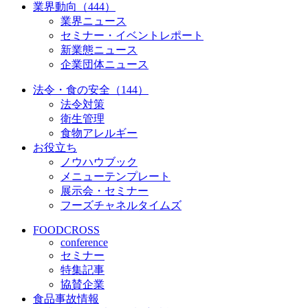
業界動向（444）
業界ニュース
セミナー・イベントレポート
新業態ニュース
企業団体ニュース
法令・食の安全（144）
法令対策
衛生管理
食物アレルギー
お役立ち
ノウハウブック
メニューテンプレート
展示会・セミナー
フーズチャネルタイムズ
FOODCROSS
conference
セミナー
特集記事
協賛企業
食品事故情報