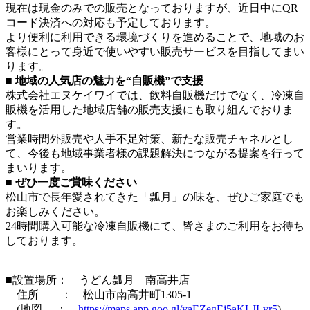
現在は現金のみでの販売となっておりますが、近日中にQR
コード決済への対応も予定しております。
より便利に利用できる環境づくりを進めることで、地域のお
客様にとって身近で使いやすい販売サービスを目指してまい
ります。
■ 地域の人気店の魅力を“自販機”で支援
株式会社エヌケイワイでは、飲料自販機だけでなく、冷凍自
販機を活用した地域店舗の販売支援にも取り組んでおりま
す。
営業時間外販売や人手不足対策、新たな販売チャネルとし
て、今後も地域事業者様の課題解決につながる提案を行って
まいります。
■ ぜひ一度ご賞味ください
松山市で長年愛されてきた「瓢月」の味を、ぜひご家庭でも
お楽しみください。
24時間購入可能な冷凍自販機にて、皆さまのご利用をお待ち
しております。
■設置場所： うどん瓢月 南高井店
住所 ： 松山市南高井町1305-1
(地図 ：
https://maps.app.goo.gl/yaEZegEj5aKLJLvr5
)