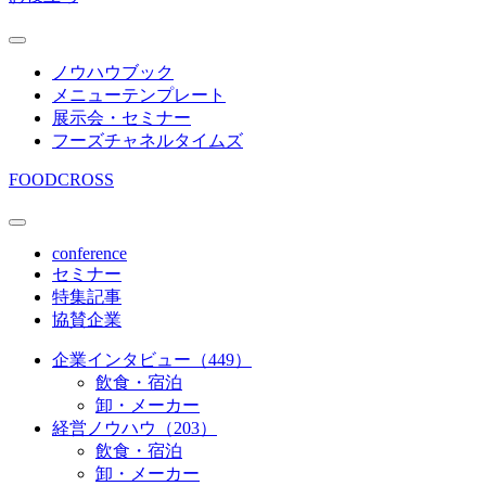
ノウハウブック
メニューテンプレート
展示会・セミナー
フーズチャネルタイムズ
FOODCROSS
conference
セミナー
特集記事
協賛企業
企業インタビュー（449）
飲食・宿泊
卸・メーカー
経営ノウハウ（203）
飲食・宿泊
卸・メーカー