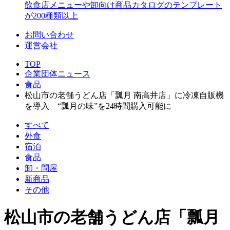
飲食店メニューや卸向け商品カタログのテンプレート
が200種類以上
お問い合わせ
運営会社
TOP
企業団体ニュース
食品
松山市の老舗うどん店「瓢月 南高井店」に冷凍自販機
を導入 “瓢月の味”を24時間購入可能に
すべて
外食
宿泊
食品
卸・問屋
新商品
その他
松山市の老舗うどん店「瓢月