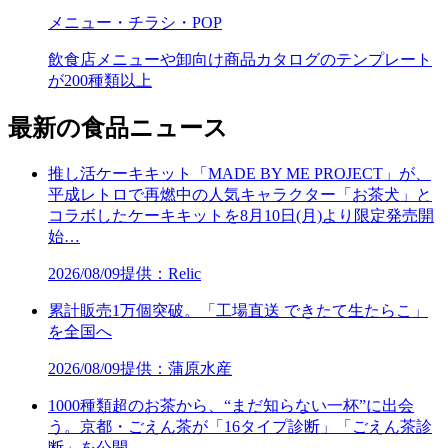
メニュー・チラシ・POP
飲食店メニューや卸向け商品カタログのテンプレート
が200種類以上
最新の食品ニュース
推し活ケーキキット「MADE BY ME PROJECT」が、
平成レトロで再燃中の人気キャラクター「お茶犬」と
コラボしたケーキキットを8月10日(月)より限定発売開
始…
2026/08/09
提供：Relic
累計販売1万個突破。「工場直送 できたて生たらこ」
を全国へ
2026/08/09
提供：蒲原水産
1000種類超のお茶から、“まだ知らない一杯”に出会
う。京都・ごえん茶が「16タイプ診断」「ごえん茶診
断」を公開