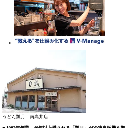
うどん瓢月 南高井店
■ 1982年創業、40年以上愛される「瓢月」が冷凍自販機を導