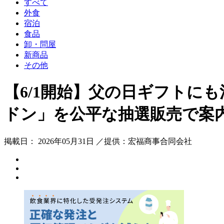
すべて
外食
宿泊
食品
卸・問屋
新商品
その他
【6/1開始】父の日ギフトにも注
ドン」を公平な抽選販売で案内｜
掲載日： 2026年05月31日 ／提供：宏福商事合同会社