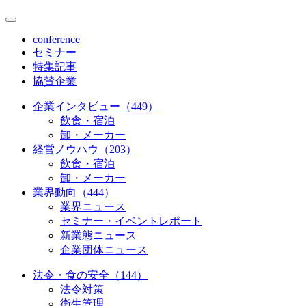
conference
セミナー
特集記事
協賛企業
企業インタビュー（449）
飲食・宿泊
卸・メーカー
経営ノウハウ（203）
飲食・宿泊
卸・メーカー
業界動向（444）
業界ニュース
セミナー・イベントレポート
新業態ニュース
企業団体ニュース
法令・食の安全（144）
法令対策
衛生管理