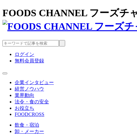
FOODS CHANNEL フー
ログイン
無料会員登録
企業インタビュー
経営ノウハウ
業界動向
法令・食の安全
お役立ち
FOODCROSS
飲食・宿泊
卸・メーカー