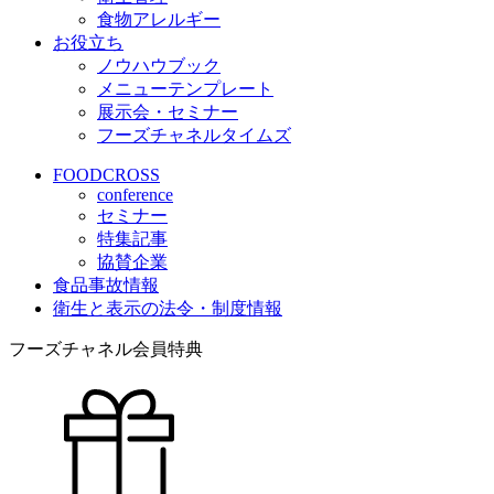
食物アレルギー
お役立ち
ノウハウブック
メニューテンプレート
展示会・セミナー
フーズチャネルタイムズ
FOODCROSS
conference
セミナー
特集記事
協賛企業
食品事故情報
衛生と表示の法令・制度情報
フーズチャネル会員特典