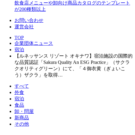
飲食店メニューや卸向け商品カタログのテンプレート
が200種類以上
お問い合わせ
運営会社
TOP
企業団体ニュース
宿泊
【ルネッサンス リゾート オキナワ】宿泊施設の国際的
な品質認証「Sakura Quality An ESG Practice」（サクラ
クオリティグリーン）にて、「４御衣黄（ぎょいこ
う）ザクラ」を取得…
すべて
外食
宿泊
食品
卸・問屋
新商品
その他