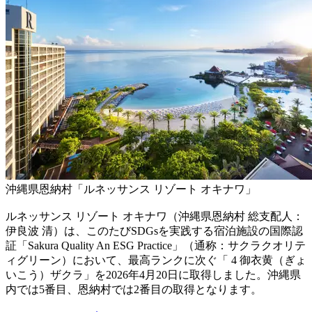
沖縄県恩納村「ルネッサンス リゾート オキナワ」
ルネッサンス リゾート オキナワ（沖縄県恩納村 総支配人：
伊良波 清）は、このたびSDGsを実践する宿泊施設の国際認
証「Sakura Quality An ESG Practice」（通称：サクラクオリテ
ィグリーン）において、最高ランクに次ぐ「 4 御衣黄（ぎょ
いこう）ザクラ」を2026年4月20日に取得しました。沖縄県
内では5番目、恩納村では2番目の取得となります。