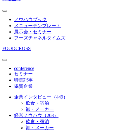
ノウハウブック
メニューテンプレート
展示会・セミナー
フーズチャネルタイムズ
FOODCROSS
conference
セミナー
特集記事
協賛企業
企業インタビュー（449）
飲食・宿泊
卸・メーカー
経営ノウハウ（203）
飲食・宿泊
卸・メーカー