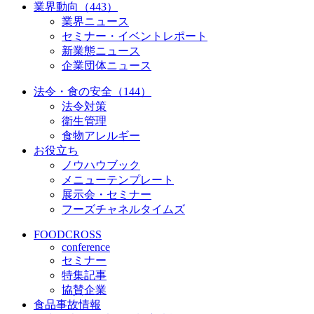
業界動向（443）
業界ニュース
セミナー・イベントレポート
新業態ニュース
企業団体ニュース
法令・食の安全（144）
法令対策
衛生管理
食物アレルギー
お役立ち
ノウハウブック
メニューテンプレート
展示会・セミナー
フーズチャネルタイムズ
FOODCROSS
conference
セミナー
特集記事
協賛企業
食品事故情報