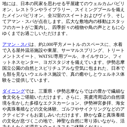
地には、日本の民家を思わせる平屋建てのウェルカムパビリ
オン、レストランやライブラリー、スイミングプールを備え
たメインパビリオン、全32室のスイートおよびヴィラ、そし
てアマン・スパが点在します。広大な敷地内の移動はスタッ
フのカートがご案内し、四季折々の植物や鳥の声とともに心
ゆくまでお過ごしいただけます。
アマン・スパ
は、約2,000平方メートル のスペースに、水着
で入る屋外温浴施設や東屋、サーマルスプリング、トリート
メントスイート、WATSU専用プール、ネイルサロン、フィ
ットネスセンター、ヨガスタジオを備えています。伊勢志摩
国立公園の自然とスピリチュアルな空気に包まれた、日本で
も類を見ないウェルネス施設で、真の癒やしとウェルネス体
験をご提供しています。
ダイニング
では、三重県・伊勢志摩ならではの豊かで繊細な
食文化をご堪能いただけます。さらに、英虞湾周辺の自然環
境を生かした多様なエクスカーション、伊勢神宮参拝、海女
や真珠養殖などの文化体験、ゴルフやサイクリングなどのア
クティビティもお楽しみいただけます。静かな森と真珠養殖
の文化が息づくこの地で、神聖な自然に寄り添いながら、活
力をもたらす滞在とウェルネスをご体験ください。