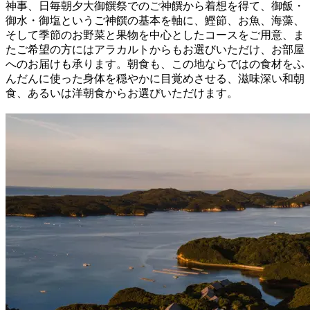
神事、日毎朝夕大御饌祭でのご神饌から着想を得て、御飯・
御水・御塩というご神饌の基本を軸に、鰹節、お魚、海藻、
そして季節のお野菜と果物を中心としたコースをご用意、ま
たご希望の方にはアラカルトからもお選びいただけ、お部屋
へのお届けも承ります。朝食も、この地ならではの食材をふ
んだんに使った身体を穏やかに目覚めさせる、滋味深い和朝
食、あるいは洋朝食からお選びいただけます。