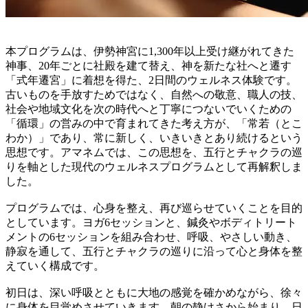
本プログラムは、伊勢神宮に1,300年以上受け継がれてきた
神事、20年ごとに社殿を建て替え、神を新たな社へと遷す
「式年遷宮」に着想を得た、2日間のウェルネス体験です。
古いものを手放すためではなく、自然への敬意、職人の技、
社会や地域文化を次の時代へと丁寧につないでいくための
「循環」の営みの中で育まれてきた考え方が、「常若（とこ
わか）」であり、常に新しく、いきいきとあり続けるという
思想です。アマネムでは、この思想を、五行とチャクラの巡
りを軸とした現代のウェルネスプログラムとして再解釈しま
した。
プログラムでは、心身を整え、再び巡らせていくことを目的
としています。ヨガ6セッションと、鍼灸やボディトリート
メントの6セッションを組み合わせ、呼吸、やさしい動き、
静寂を通して、五行とチャクラの巡りに沿って心と身体を整
えていく構成です。
初日は、深い呼吸とともに大地の感覚を確かめながら、徐々
に身体を目覚めさせていきます。朝の静けさから始まり、日