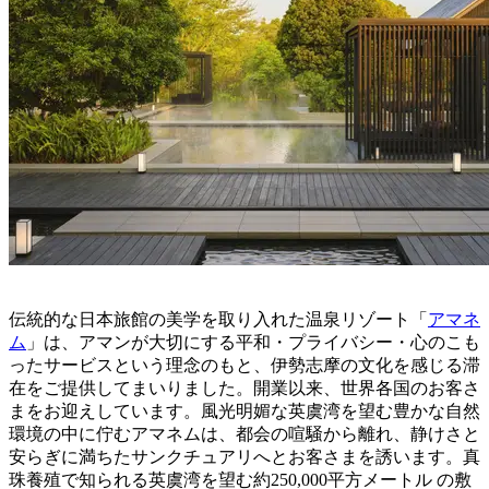
伝統的な日本旅館の美学を取り入れた温泉リゾート「
アマネ
ム
」は、アマンが大切にする平和・プライバシー・心のこも
ったサービスという理念のもと、伊勢志摩の文化を感じる滞
在をご提供してまいりました。開業以来、世界各国のお客さ
まをお迎えしています。風光明媚な英虞湾を望む豊かな自然
環境の中に佇むアマネムは、都会の喧騒から離れ、静けさと
安らぎに満ちたサンクチュアリへとお客さまを誘います。真
珠養殖で知られる英虞湾を望む約250,000平方メートル の敷