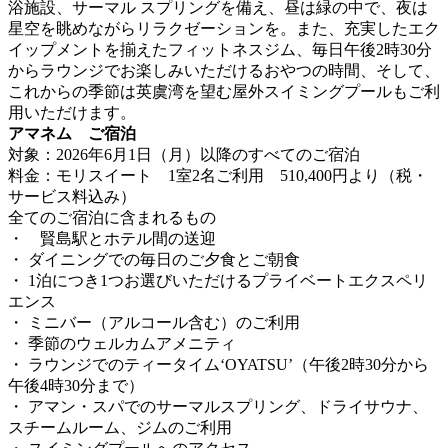
浴施設、サーマル スプリングを備え、昼は緑の中で、夜は
星空を眺めながらリラクゼーションを。また、充実したエク
イップメントを揃えたフィットネスジム、毎日午後2時30分
からラウンジでお楽しみいただけるおやつの時間、そして、
これからの季節は英虞湾を望む屋外スイミングプールもご利
用いただけます。
アマネム ご宿泊
対象：2026年6月1日（月）以降のすべてのご宿泊
料金：モリスイート 1室2名ご利用 510,400円より（税・
サービス料込み）
全てのご宿泊に含まれるもの
・ 賢島駅とホテル間の送迎
・ ダイニングでの毎日のご夕食とご朝食
・ 1泊につき1つお選びいただけるプライベートエクスペリ
エンス
・ ミニバー（アルコール含む）のご利用
・ 季節のウェルカムアメニティ
・ ラウンジでのティータイム‘OYATSU’（午後2時30分から
午後4時30分まで）
・ アマン・スパでのサーマルスプリング、ドライサウナ、
スチームルーム、ジムのご利用