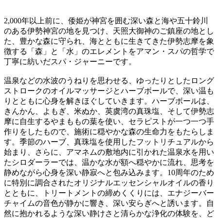
2,000年以上前に、倭姫が神宮を囲む深い森と海や五十鈴川
のある伊勢神宮の地を見つけ、天照大御神のご鎮座の地とし
た、豊かな森に守られ、海とともに生きてきた伊勢志摩を象
徴する「森」と「水」のエレメントをアマン・スパの哲学で
丁寧に紡いだスパ・ジャーニーです。
温泉などの水波のうねりを思わせる、ゆったりとしたロング
ストロークのオイルマッサージとハーブボールで、深い温も
りとともに心身を解きほぐしていきます。ハーブボールは、
きんかん、よもぎ、米ぬか、英虞湾の真珠塩、そして伊勢志
摩に自生するやまももの葉を使い、セラピストが一つ一つ手
作りをしたもので、施術に穏やかな森の生命力をもたらしま
す。季節のハーブ、真珠塩を使用したフットリチュアルから
始まり、さらに、アマネムの敷地内に引かれた温泉水を用い
たシロダーラーでは、温かな水が額へ穏やかに流れ、思考を
静めながら心身を深い静寂へと包み込みます。10周年のため
に特別に調合されたオリジナルエッセンシャルオイルの香り
とともに、トリートメントの締めくくりには、エナジーバー
チャイムの音色が静かに響き、深い安らぎへと誘います。自
然に抱かれるような深い静けさと清らかな浄化の体験を、ど