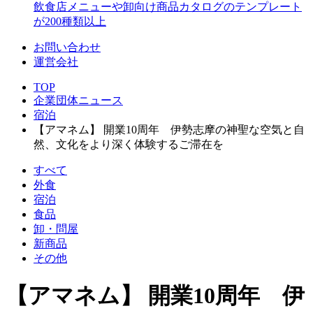
飲食店メニューや卸向け商品カタログのテンプレート
が200種類以上
お問い合わせ
運営会社
TOP
企業団体ニュース
宿泊
【アマネム】 開業10周年 伊勢志摩の神聖な空気と自
然、文化をより深く体験するご滞在を
すべて
外食
宿泊
食品
卸・問屋
新商品
その他
【アマネム】 開業10周年 伊