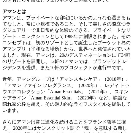
アマンとは
アマンは、プライベートな邸宅にいるかのような心温まるも
てなしと、常に小規模であること、そして美しさの際立つラ
グジュアリーで非日常的な体験のできる、プライベートなリ
ゾート・コレクションとして1988年に創設されました。その
コンセプトは、初のリゾートとして誕生したプーケット島の
アマンプリ（平和なる場所）から、世界へと発信されていき
ました。現在、アマンは、20のデスティネーションにて34軒
のリゾートを展開し、12軒のアマンでは、ブランデッド レ
ジデンスを提供、また10軒のプロジェクトが進行中です。
近年、アマングループは「アマンスキンケア」（2018年）、
「アマン ファイン フレグランス」（2020年）、レディ トゥ
ウエアコレクション「Aman Essentials」（2021年）、スキン
ケアライン「Aman Essential Skin」（2023年）など、静謐な
隠れ家の枠を超え、その魅力的なライフスタイルを提供して
います。
さらにアマンは常に進化を続けることをブランド哲学に据
え、 2020年にはサンスクリット語で「魂」を意味する新し