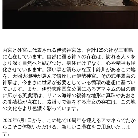
内宮と外宮に代表される伊勢神宮は、合計125の社が三重県
に点在しています。自然に宿る神々の存在は、訪れる人々を
より深く自然へと結びつけ、身体だけでなく、心や精神も浄
化させていきます。深い森と清らかな五十鈴川があるこの地
を、天照大御神が選んで鎮座した伊勢神宮。その式年遷宮の
神事は、今まさに世界が必要としている循環の思想に基づい
ています。また、伊勢志摩国立公園にあるアマネムの目の前
に広がる英虞湾は、リアス海岸の複雑な地形に真珠やあおさ
の養殖筏が点在し、素潜りで漁をする海女の存在は、この地
の文化をより色濃く彩っています。
2026年6月1日から、この地で10周年を迎えるアマネムでだか
らこそご体験いただける、新しいご滞在をご用意いたしま
す。