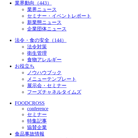
業界動向（443）
業界ニュース
セミナー・イベントレポート
新業態ニュース
企業団体ニュース
法令・食の安全（144）
法令対策
衛生管理
食物アレルギー
お役立ち
ノウハウブック
メニューテンプレート
展示会・セミナー
フーズチャネルタイムズ
FOODCROSS
conference
セミナー
特集記事
協賛企業
食品事故情報