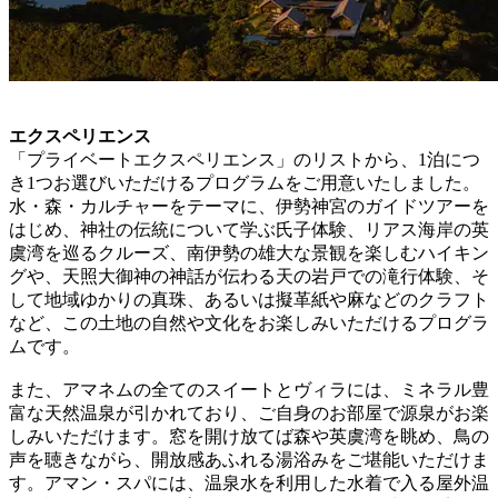
エクスペリエンス
「プライベートエクスペリエンス」のリストから、1泊につ
き1つお選びいただけるプログラムをご用意いたしました。
水・森・カルチャーをテーマに、伊勢神宮のガイドツアーを
はじめ、神社の伝統について学ぶ氏子体験、リアス海岸の英
虞湾を巡るクルーズ、南伊勢の雄大な景観を楽しむハイキン
グや、天照大御神の神話が伝わる天の岩戸での滝行体験、そ
して地域ゆかりの真珠、あるいは擬革紙や麻などのクラフト
など、この土地の自然や文化をお楽しみいただけるプログラ
ムです。
また、アマネムの全てのスイートとヴィラには、ミネラル豊
富な天然温泉が引かれており、ご自身のお部屋で源泉がお楽
しみいただけます。窓を開け放てば森や英虞湾を眺め、鳥の
声を聴きながら、開放感あふれる湯浴みをご堪能いただけま
す。アマン・スパには、温泉水を利用した水着で入る屋外温