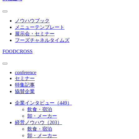
ノウハウブック
メニューテンプレート
展示会・セミナー
フーズチャネルタイムズ
FOODCROSS
conference
セミナー
特集記事
協賛企業
企業インタビュー（449）
飲食・宿泊
卸・メーカー
経営ノウハウ（203）
飲食・宿泊
卸・メーカー