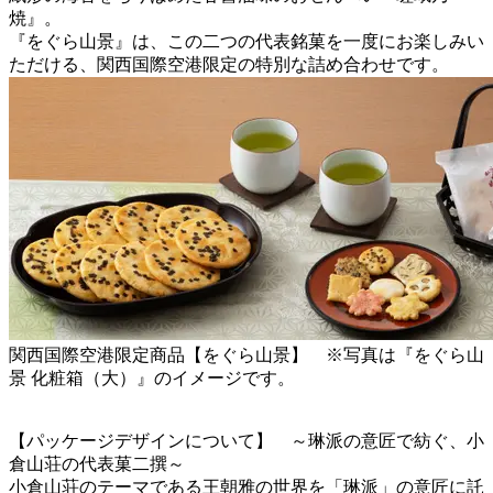
焼』。
『をぐら山景』は、この二つの代表銘菓を一度にお楽しみい
ただける、関西国際空港限定の特別な詰め合わせです。
関西国際空港限定商品【をぐら山景】 ※写真は『をぐら山
景 化粧箱（大）』のイメージです。
【パッケージデザインについて】 ～琳派の意匠で紡ぐ、小
倉山荘の代表菓二撰～
小倉山荘のテーマである王朝雅の世界を「琳派」の意匠に託