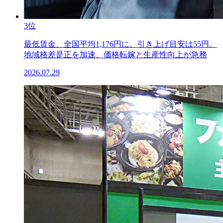
3位
最低賃金、全国平均1,176円に。引き上げ目安は55円。
地域格差是正を加速、価格転嫁と生産性向上が急務
2026.07.29