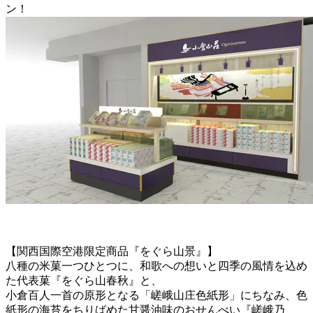
ン！
【関西国際空港限定商品『をぐら山景』】
八種の米菓一つひとつに、和歌への想いと四季の風情を込め
た代表菓『をぐら山春秋』と、
小倉百人一首の原形となる「嵯峨山庄色紙形」にちなみ、色
紙形の海苔をちりばめた甘醤油味のおせんべい『嵯峨乃