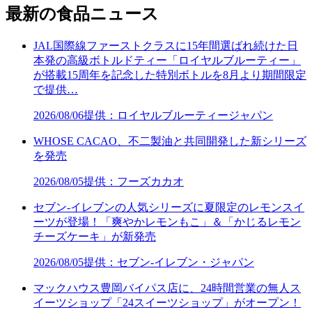
最新の食品ニュース
JAL国際線ファーストクラスに15年間選ばれ続けた日
本発の高級ボトルドティー「ロイヤルブルーティー」
が搭載15周年を記念した特別ボトルを8月より期間限定
で提供…
2026/08/06
提供：ロイヤルブルーティージャパン
WHOSE CACAO、不二製油と共同開発した新シリーズ
を発売
2026/08/05
提供：フーズカカオ
セブン‐イレブンの人気シリーズに夏限定のレモンスイ
ーツが登場！「爽やかレモンもこ」＆「かじるレモン
チーズケーキ」が新発売
2026/08/05
提供：セブン‐イレブン・ジャパン
マックハウス豊岡バイパス店に、24時間営業の無人ス
イーツショップ「24スイーツショップ」がオープン！