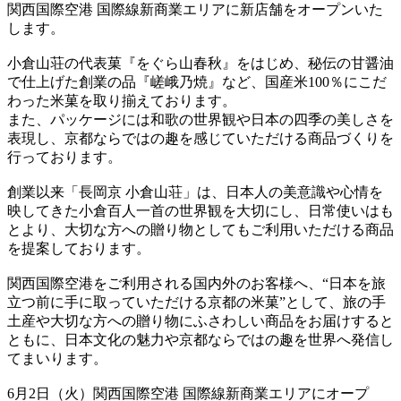
関西国際空港 国際線新商業エリアに新店舗をオープンいた
します。
小倉山荘の代表菓『をぐら山春秋』をはじめ、秘伝の甘醤油
で仕上げた創業の品『嵯峨乃焼』など、国産米100％にこだ
わった米菓を取り揃えております。
また、パッケージには和歌の世界観や日本の四季の美しさを
表現し、京都ならではの趣を感じていただける商品づくりを
行っております。
創業以来「長岡京 小倉山荘」は、日本人の美意識や心情を
映してきた小倉百人一首の世界観を大切にし、日常使いはも
とより、大切な方への贈り物としてもご利用いただける商品
を提案しております。
関西国際空港をご利用される国内外のお客様へ、“日本を旅
立つ前に手に取っていただける京都の米菓”として、旅の手
土産や大切な方への贈り物にふさわしい商品をお届けすると
ともに、日本文化の魅力や京都ならではの趣を世界へ発信し
てまいります。
6月2日（火）関西国際空港 国際線新商業エリアにオープ