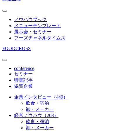
ノウハウブック
メニューテンプレート
展示会・セミナー
フーズチャネルタイムズ
FOODCROSS
conference
セミナー
特集記事
協賛企業
企業インタビュー（449）
飲食・宿泊
卸・メーカー
経営ノウハウ（203）
飲食・宿泊
卸・メーカー