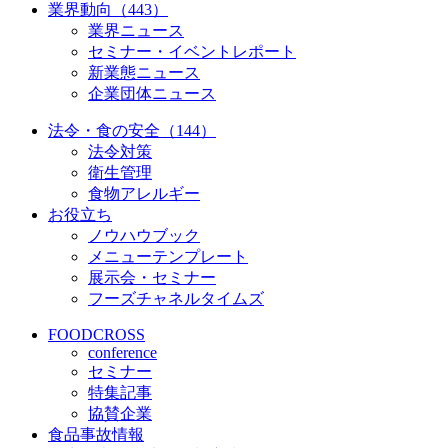
業界動向（443）
業界ニュース
セミナー・イベントレポート
新業態ニュース
企業団体ニュース
法令・食の安全（144）
法令対策
衛生管理
食物アレルギー
お役立ち
ノウハウブック
メニューテンプレート
展示会・セミナー
フーズチャネルタイムズ
FOODCROSS
conference
セミナー
特集記事
協賛企業
食品事故情報