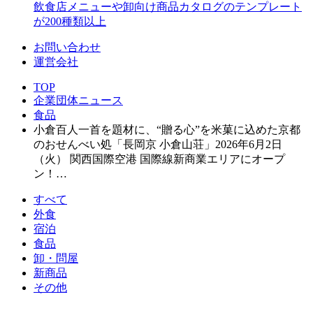
飲食店メニューや卸向け商品カタログのテンプレート
が200種類以上
お問い合わせ
運営会社
TOP
企業団体ニュース
食品
小倉百人一首を題材に、“贈る心”を米菓に込めた京都
のおせんべい処「長岡京 小倉山荘」2026年6月2日
（火） 関西国際空港 国際線新商業エリアにオープ
ン！…
すべて
外食
宿泊
食品
卸・問屋
新商品
その他