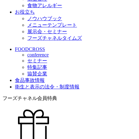
食物アレルギー
お役立ち
ノウハウブック
メニューテンプレート
展示会・セミナー
フーズチャネルタイムズ
FOODCROSS
conference
セミナー
特集記事
協賛企業
食品事故情報
衛生と表示の法令・制度情報
フーズチャネル会員特典