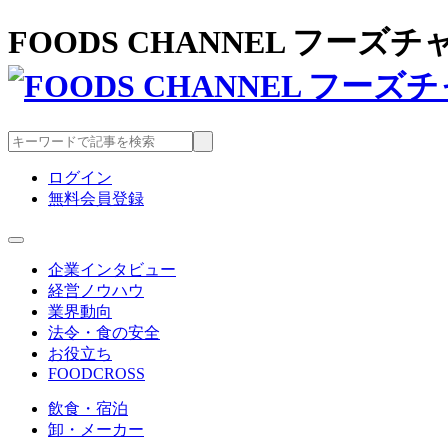
FOODS CHANNEL フー
ログイン
無料会員登録
企業インタビュー
経営ノウハウ
業界動向
法令・食の安全
お役立ち
FOODCROSS
飲食・宿泊
卸・メーカー