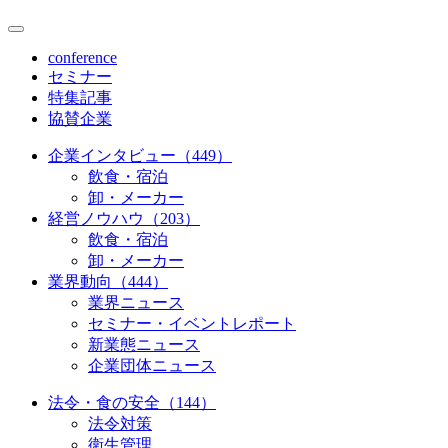
conference
セミナー
特集記事
協賛企業
企業インタビュー（449）
飲食・宿泊
卸・メーカー
経営ノウハウ（203）
飲食・宿泊
卸・メーカー
業界動向（444）
業界ニュース
セミナー・イベントレポート
新業態ニュース
企業団体ニュース
法令・食の安全（144）
法令対策
衛生管理