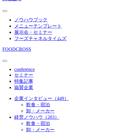
ノウハウブック
メニューテンプレート
展示会・セミナー
フーズチャネルタイムズ
FOODCROSS
conference
セミナー
特集記事
協賛企業
企業インタビュー（449）
飲食・宿泊
卸・メーカー
経営ノウハウ（203）
飲食・宿泊
卸・メーカー