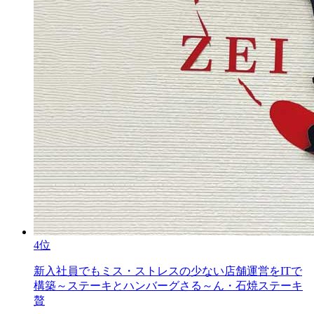
4位
新入社員でもミス・ストレスの少ない店舗運営をITで
構築～ステーキとハンバーグさる～ん・石焼ステーキ
贅