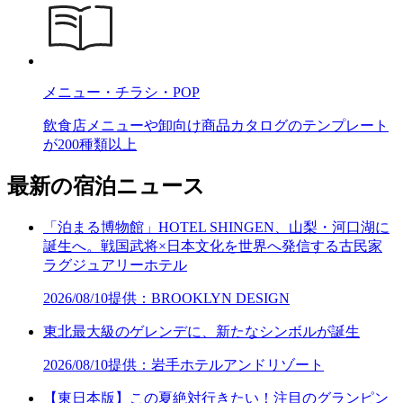
メニュー・チラシ・POP
飲食店メニューや卸向け商品カタログのテンプレート
が200種類以上
最新の宿泊ニュース
「泊まる博物館」HOTEL SHINGEN、山梨・河口湖に
誕生へ。戦国武将×日本文化を世界へ発信する古民家
ラグジュアリーホテル
2026/08/10
提供：BROOKLYN DESIGN
東北最大級のゲレンデに、新たなシンボルが誕生
2026/08/10
提供：岩手ホテルアンドリゾート
【東日本版】この夏絶対行きたい！注目のグランピン