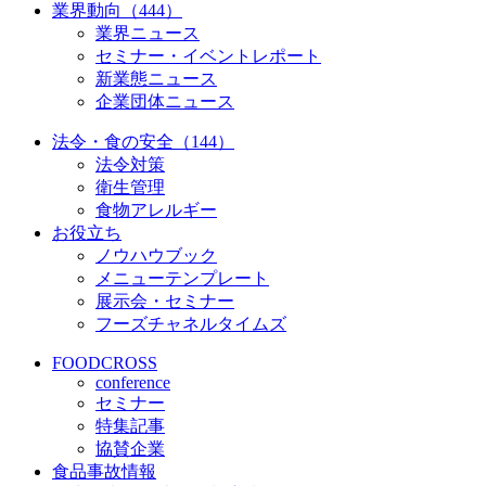
業界動向（444）
業界ニュース
セミナー・イベントレポート
新業態ニュース
企業団体ニュース
法令・食の安全（144）
法令対策
衛生管理
食物アレルギー
お役立ち
ノウハウブック
メニューテンプレート
展示会・セミナー
フーズチャネルタイムズ
FOODCROSS
conference
セミナー
特集記事
協賛企業
食品事故情報