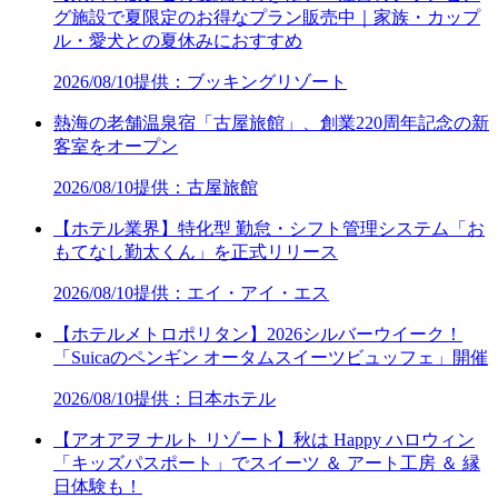
グ施設で夏限定のお得なプラン販売中｜家族・カップ
ル・愛犬との夏休みにおすすめ
2026/08/10
提供：ブッキングリゾート
熱海の老舗温泉宿「古屋旅館」、創業220周年記念の新
客室をオープン
2026/08/10
提供：古屋旅館
【ホテル業界】特化型 勤怠・シフト管理システム「お
もてなし勤太くん」を正式リリース
2026/08/10
提供：エイ・アイ・エス
【ホテルメトロポリタン】2026シルバーウイーク！
「Suicaのペンギン オータムスイーツビュッフェ」開催
2026/08/10
提供：日本ホテル
【アオアヲ ナルト リゾート】秋は Happy ハロウィン
「キッズパスポート」でスイーツ ＆ アート工房 ＆ 縁
日体験も！