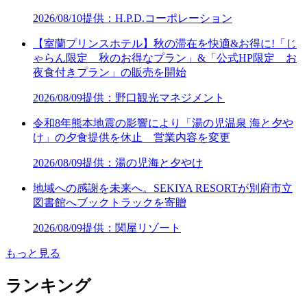
2026/08/10
提供：H.P.D.コーポレーション
【室蘭プリンスホテル】秋の滞在を快適&お得に!「じ
ゃらん限定 秋のお得なプラン」&「公式HP限定 お
夜食付きプラン」の販売を開始
2026/08/09
提供：野口観光マネジメント
令和8年熊本地震の影響により「湯の児温泉 海と夕や
け」の夕食提供を休止 営業内容を変更
2026/08/09
提供：湯の児海と夕やけ
地域への感謝を未来へ。SEKIYA RESORTが別府市立
図書館へブックトラックを寄贈
2026/08/09
提供：関屋リゾート
もっと見る
ランキング