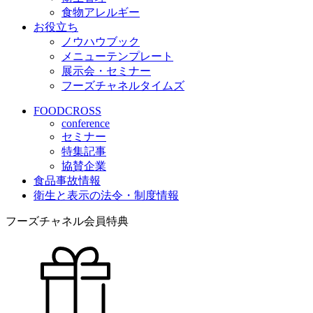
食物アレルギー
お役立ち
ノウハウブック
メニューテンプレート
展示会・セミナー
フーズチャネルタイムズ
FOODCROSS
conference
セミナー
特集記事
協賛企業
食品事故情報
衛生と表示の法令・制度情報
フーズチャネル会員特典