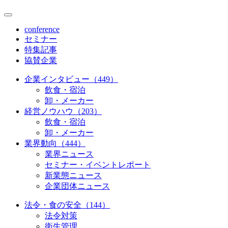
conference
セミナー
特集記事
協賛企業
企業インタビュー（449）
飲食・宿泊
卸・メーカー
経営ノウハウ（203）
飲食・宿泊
卸・メーカー
業界動向（444）
業界ニュース
セミナー・イベントレポート
新業態ニュース
企業団体ニュース
法令・食の安全（144）
法令対策
衛生管理