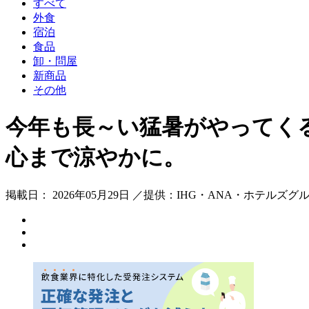
すべて
外食
宿泊
食品
卸・問屋
新商品
その他
今年も長～い猛暑がやってくる
心まで涼やかに。
掲載日： 2026年05月29日 ／提供：IHG・ANA・ホテル