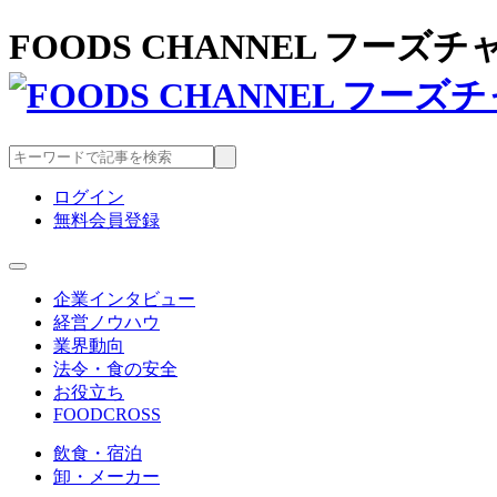
FOODS CHANNEL フー
ログイン
無料会員登録
企業インタビュー
経営ノウハウ
業界動向
法令・食の安全
お役立ち
FOODCROSS
飲食・宿泊
卸・メーカー