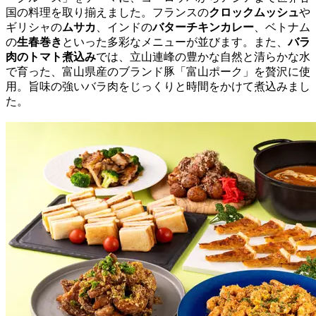
国の料理を取り揃えました。フランスの
クロックムッシュ
や
ギリシャの
ムサカ
、インドの
バターチキンカレー
、ベトナム
の
生春巻き
といった多彩なメニューが並びます。また、
バラ
肉のトマト煮込み
では、立山連峰の豊かな自然と清らかな水
で育った、富山県産のブランド豚「富山ポーク」を贅沢に使
用。旨味の強いバラ肉をじっくりと時間をかけて煮込みまし
た。