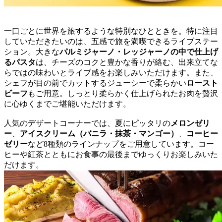
一口ごとに世界を旅するような特別なひとときを。特に注目
していただきたいのは、五感で旅を満喫できるライブステー
ション。大きな
パルミジャーノ・レッジャーノの中で仕上げ
るパスタ
は、チーズのコクと豊かな香りが絡む、出来立てな
らではの味わいとライブ感をお楽しみいただけます。また、
シェフが目の前でカットするジューシーで柔らかい
ロースト
ビーフ
もご用意。しっとり柔らかく仕上げられたお肉を贅沢
に心ゆくまでご堪能いただけます。
人気のデザートコーナーでは、夏にピッタリの
メロンゼリ
ー
、
アイスクリーム（バニラ・抹茶・マンゴー）
、
コーヒー
ゼリー
など8種類のラインナップをご用意しています。コー
ヒーや紅茶とともにお食事の最後までゆっくりお楽しみいた
だけます。