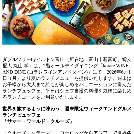
ダブルツリーbyヒルトン富山（所在地：富山市新富町、総支
配人 丸山 学）は、2階オールデイダイニング「korare WINE
AND DINE (コラレワインアンドダイン)」にて、2026年6月1
日（月）より夏のランチメニューを提供いたします。週末は
お子様から大人まで誰もが楽しめるバリエーションに富んだ
ランチブュッフェ、平日はシェフ自慢の料理を気軽に楽しめ
るランチコースをご用意いたします。
世界を旅するように味わう、週末限定ウィークエンドグルメ
ランチビュッフェ
「サマー・ワールド・クルーズ」
「クルーズ」をテーマに、ヨーロッパからアジアまで世界各