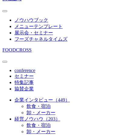
ノウハウブック
メニューテンプレート
展示会・セミナー
フーズチャネルタイムズ
FOODCROSS
conference
セミナー
特集記事
協賛企業
企業インタビュー（449）
飲食・宿泊
卸・メーカー
経営ノウハウ（203）
飲食・宿泊
卸・メーカー