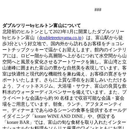
###
ダブルツリーbyヒルトン富山について
北陸初のヒルトンとして2023年1月に開業したダブルツリー
byヒルトン富山（
doubletreetoyama.co.jp
）は、富山駅から徒
歩3分という好立地で、国内外から訪れるお客様をチョコレ
ートチップクッキーで温かくお迎えします。館内のインテリ
アには、ロビー階から高層階へ上がるにつれて水空間から山
空間へと風景を変化させるアートワークを施し、富山湾と立
山連峰に囲まれた富山の豊かな自然美を表現しています。客
室は快適性と現代的な機能性を兼ね備え、お客様の寛ぎをサ
ポートいたします。さらに上質な滞在をお楽しみいただける
よう、フィットネスジム、大浴場・サウナ、富山の良質な飲
料水のウォーターディスペンサーを備えています。また、プ
ライベートな会議から約 90 名様まで収容可能な会議・宴会
場をご用意しています。朝食、ランチ、アフタヌーンティ
ー、ディナーまであらゆるシーンの食事を提供するオールデ
イダイニング「korare WINE AND DINE」や、併設する
「korare BAR」では、富山の旬な食材を取り入れたインター
ナショナルなお料理をソムリエ厳選のワインとともにお楽し