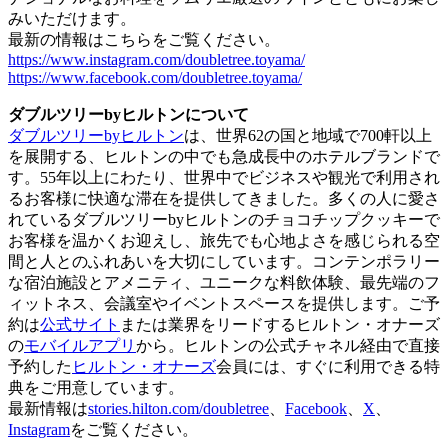
みいただけます。
最新の情報はこちらをご覧ください。
https://www.instagram.com/doubletree.toyama/
https://www.facebook.com/doubletree.toyama/
ダブルツリーbyヒルトンについて
ダブルツリーbyヒルトン
は、世界62の国と地域で700軒以上
を展開する、ヒルトンの中でも急成長中のホテルブランドで
す。55年以上にわたり、世界中でビジネスや観光で利用され
るお客様に快適な滞在を提供してきました。多くの人に愛さ
れているダブルツリーbyヒルトンのチョコチップクッキーで
お客様を温かくお迎えし、旅先でも心地よさを感じられる空
間と人とのふれあいを大切にしています。コンテンポラリー
な宿泊施設とアメニティ、ユニークな料飲体験、最先端のフ
ィットネス、会議室やイベントスペースを提供します。ご予
約は
公式サイト
または業界をリードするヒルトン・オナーズ
の
モバイルアプリ
から。ヒルトンの公式チャネル経由で直接
予約した
ヒルトン・オナーズ
会員には、すぐに利用できる特
典をご用意しています。
最新情報は
stories.hilton.com/doubletree
、
Facebook
、
X
、
Instagram
をご覧ください。