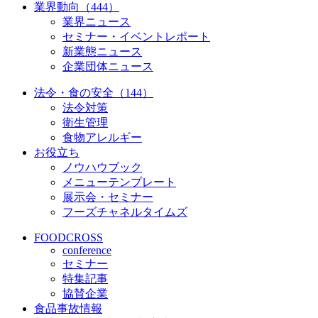
業界動向（444）
業界ニュース
セミナー・イベントレポート
新業態ニュース
企業団体ニュース
法令・食の安全（144）
法令対策
衛生管理
食物アレルギー
お役立ち
ノウハウブック
メニューテンプレート
展示会・セミナー
フーズチャネルタイムズ
FOODCROSS
conference
セミナー
特集記事
協賛企業
食品事故情報