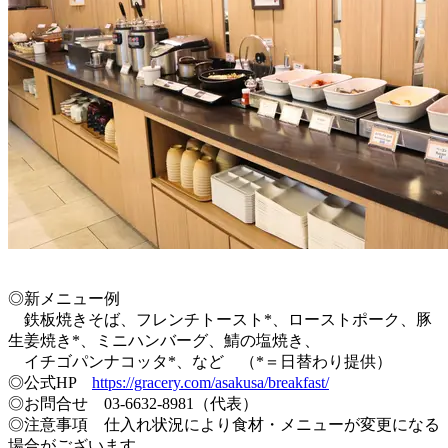
◎新メニュー例
鉄板焼きそば、フレンチトースト*、ローストポーク、豚
生姜焼き*、ミニハンバーグ、鯖の塩焼き、
イチゴパンナコッタ*、など （*＝日替わり提供）
◎公式HP
https://gracery.com/asakusa/breakfast/
◎お問合せ 03-6632-8981（代表）
◎注意事項 仕入れ状況により食材・メニューが変更になる
場合がございます。