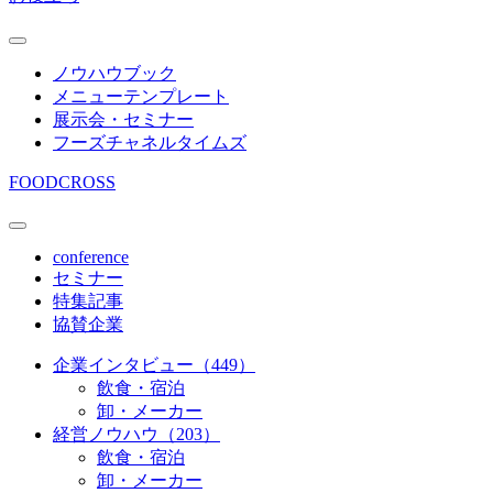
ノウハウブック
メニューテンプレート
展示会・セミナー
フーズチャネルタイムズ
FOODCROSS
conference
セミナー
特集記事
協賛企業
企業インタビュー（449）
飲食・宿泊
卸・メーカー
経営ノウハウ（203）
飲食・宿泊
卸・メーカー