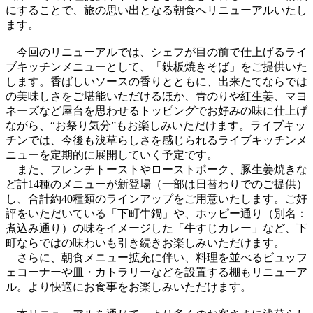
にすることで、旅の思い出となる朝食へリニューアルいたし
ます。
今回のリニューアルでは、シェフが目の前で仕上げるライ
ブキッチンメニューとして、「鉄板焼きそば」をご提供いた
します。香ばしいソースの香りとともに、出来たてならでは
の美味しさをご堪能いただけるほか、青のりや紅生姜、マヨ
ネーズなど屋台を思わせるトッピングでお好みの味に仕上げ
ながら、“お祭り気分”もお楽しみいただけます。ライブキッ
チンでは、今後も浅草らしさを感じられるライブキッチンメ
ニューを定期的に展開していく予定です。
また、フレンチトーストやローストポーク、豚生姜焼きな
ど計14種のメニューが新登場（一部は日替わりでのご提供）
し、合計約40種類のラインアップをご用意いたします。ご好
評をいただいている「下町牛鍋」や、ホッピー通り（別名：
煮込み通り）の味をイメージした「牛すじカレー」など、下
町ならではの味わいも引き続きお楽しみいただけます。
さらに、朝食メニュー拡充に伴い、料理を並べるビュッフ
ェコーナーや皿・カトラリーなどを設置する棚もリニューア
ル。より快適にお食事をお楽しみいただけます。