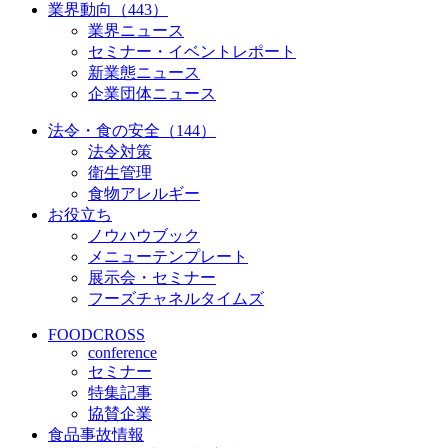
業界動向（443）
業界ニュース
セミナー・イベントレポート
新業態ニュース
企業団体ニュース
法令・食の安全（144）
法令対策
衛生管理
食物アレルギー
お役立ち
ノウハウブック
メニューテンプレート
展示会・セミナー
フーズチャネルタイムズ
FOODCROSS
conference
セミナー
特集記事
協賛企業
食品事故情報