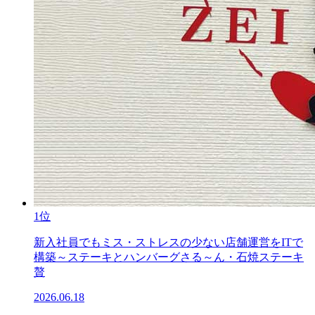
1位
新入社員でもミス・ストレスの少ない店舗運営をITで
構築～ステーキとハンバーグさる～ん・石焼ステーキ
贅
2026.06.18