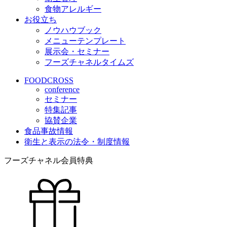
食物アレルギー
お役立ち
ノウハウブック
メニューテンプレート
展示会・セミナー
フーズチャネルタイムズ
FOODCROSS
conference
セミナー
特集記事
協賛企業
食品事故情報
衛生と表示の法令・制度情報
フーズチャネル会員特典