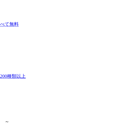
べて無料
00種類以上
 ～