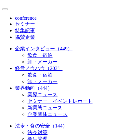
conference
セミナー
特集記事
協賛企業
企業インタビュー（449）
飲食・宿泊
卸・メーカー
経営ノウハウ（203）
飲食・宿泊
卸・メーカー
業界動向（444）
業界ニュース
セミナー・イベントレポート
新業態ニュース
企業団体ニュース
法令・食の安全（144）
法令対策
衛生管理