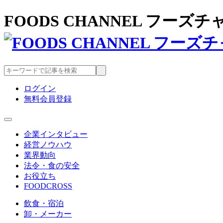
FOODS CHANNEL フー
ログイン
無料会員登録
企業インタビュー
経営ノウハウ
業界動向
法令・食の安全
お役立ち
FOODCROSS
飲食・宿泊
卸・メーカー