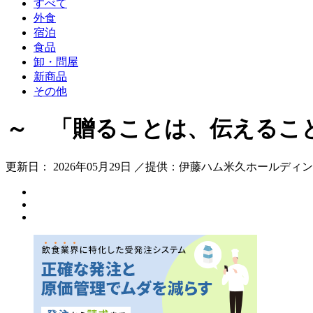
すべて
外食
宿泊
食品
卸・問屋
新商品
その他
～ 「贈ることは、伝えるこ
更新日： 2026年05月29日 ／提供：伊藤ハム米久ホールディ