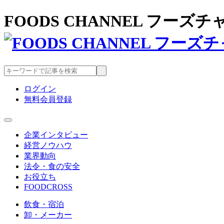
FOODS CHANNEL フー
ログイン
無料会員登録
企業インタビュー
経営ノウハウ
業界動向
法令・食の安全
お役立ち
FOODCROSS
飲食・宿泊
卸・メーカー