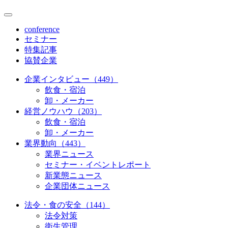
conference
セミナー
特集記事
協賛企業
企業インタビュー（449）
飲食・宿泊
卸・メーカー
経営ノウハウ（203）
飲食・宿泊
卸・メーカー
業界動向（443）
業界ニュース
セミナー・イベントレポート
新業態ニュース
企業団体ニュース
法令・食の安全（144）
法令対策
衛生管理