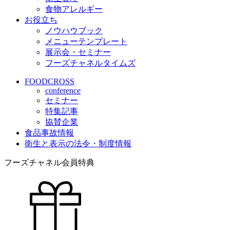
食物アレルギー
お役立ち
ノウハウブック
メニューテンプレート
展示会・セミナー
フーズチャネルタイムズ
FOODCROSS
conference
セミナー
特集記事
協賛企業
食品事故情報
衛生と表示の法令・制度情報
フーズチャネル会員特典