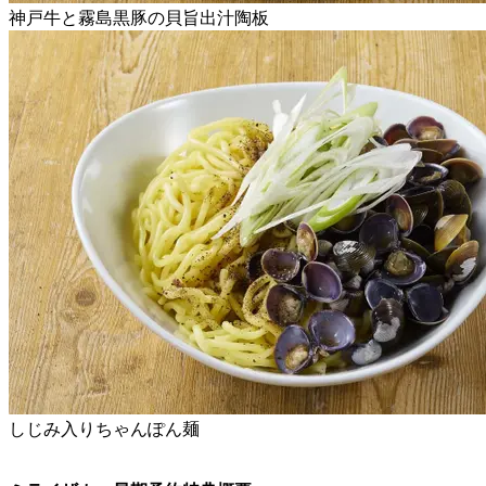
神戸牛と霧島黒豚の貝旨出汁陶板
しじみ入りちゃんぽん麺