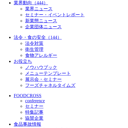
業界動向（444）
業界ニュース
セミナー・イベントレポート
新業態ニュース
企業団体ニュース
法令・食の安全（144）
法令対策
衛生管理
食物アレルギー
お役立ち
ノウハウブック
メニューテンプレート
展示会・セミナー
フーズチャネルタイムズ
FOODCROSS
conference
セミナー
特集記事
協賛企業
食品事故情報