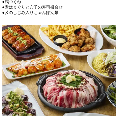
●鶏つくね
●煮はまぐりと穴子の寿司盛合せ
●〆のしじみ入りちゃんぽん麺