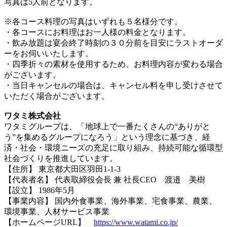
写真は5人前となります。
※各コース料理の写真はいずれも５名様分です。
・各コースにお料理はお一人様の料金となります。
・飲み放題は宴会終了時刻の３０分前を目安にラストオーダ
ーをお伺いいたします。
・四季折々の素材を使用するため、お料理内容が変わる場合
がございます。
・当日キャンセルの場合は、キャンセル料を申し受けさせて
いただく場合がございます。
ワタミ株式会社
ワタミグループは、「地球上で一番たくさんの“ありがと
う”を集めるグループになろう」という理念に基づき、経
済・社会・環境ニーズの充足に取り組み、持続可能な循環型
社会づくりを推進しています。
【住所】 東京都大田区羽田1-1-3
【代表者名】 代表取締役会長 兼 社長CEO 渡邉 美樹
【設立】 1986年5月
【事業内容】 国内外食事業、海外事業、宅食事業、農業、
環境事業、人材サービス事業
【ホームページURL】
https://www.watami.co.jp/