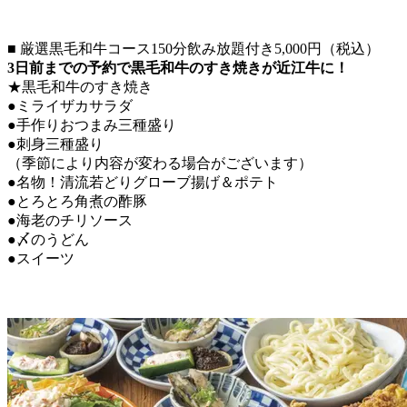
■ 厳選黒毛和牛コース150分飲み放題付き5,000円（税込）
3日前までの予約で黒毛和牛のすき焼きが近江牛に！
★黒毛和牛のすき焼き
●ミライザカサラダ
●手作りおつまみ三種盛り
●刺身三種盛り
（季節により内容が変わる場合がございます）
●名物！清流若どりグローブ揚げ＆ポテト
●とろとろ角煮の酢豚
●海老のチリソース
●〆のうどん
●スイーツ