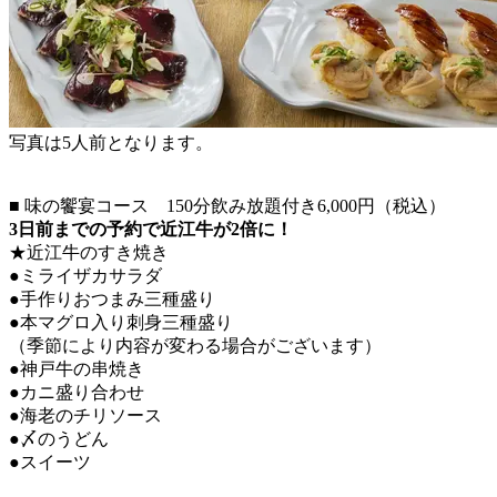
写真は5人前となります。
■ 味の饗宴コース 150分飲み放題付き6,000円（税込）
3日前までの予約で近江牛が2倍に！
★近江牛のすき焼き
●ミライザカサラダ
●手作りおつまみ三種盛り
●本マグロ入り刺身三種盛り
（季節により内容が変わる場合がございます）
●神戸牛の串焼き
●カニ盛り合わせ
●海老のチリソース
●〆のうどん
●スイーツ