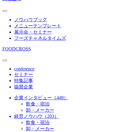
ノウハウブック
メニューテンプレート
展示会・セミナー
フーズチャネルタイムズ
FOODCROSS
conference
セミナー
特集記事
協賛企業
企業インタビュー（449）
飲食・宿泊
卸・メーカー
経営ノウハウ（203）
飲食・宿泊
卸・メーカー