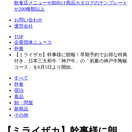
飲食店メニューや卸向け商品カタログのテンプレート
が200種類以上
お問い合わせ
運営会社
TOP
企業団体ニュース
外食
【ミライザカ】幹事様に朗報！早期予約でお得な特典
付き、日本三大和牛「神戸牛」の「初夏の神戸牛陶板
コース」を6月1日より開始。
すべて
外食
宿泊
食品
卸・問屋
新商品
その他
【ミライザカ】幹事様に朗