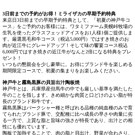
3日前までの予約がお得！ミライザカの早期予約特典
来店日3日前までの早期予約特典として、「初夏の神戸牛コ
ース」をご予約のお客様には、ワタミファーム美幌峠牧場の
生乳を使ったグラスフェッドアイスをお1人様1個ご提供しま
す。厳選黒毛和牛コース（税込5,000円）ではすき焼きのお
肉が近江牛にグレードアップ！そして味の饗宴コース税込
6,000円ではすき焼きの近江牛がなんと2倍になる特典をプレ
ゼント！
いつもの懇親会を少し豪華に。お得にブランド牛を楽しめる
期間限定コースで、初夏の集まりをお楽しみください。
神戸牛と霧島黒豚の貝旨出汁陶板焼
神戸牛とは、兵庫県産但馬牛の中でも厳しい基準を満たした
牛のことを指します。きめ細かな肉質と口どけのよい脂が特
長のブランド和牛です。
霧島黒豚はバークシャー種と呼ばれる品種の純血種のみで育
てられたブランド豚で、交配種に比べ成長の早さや肉量に劣
る一方で、上質な脂と旨味の強さが特長であり、出汁との相
性にも優れています。
陶板で加熱することで、肉の脂と貝出汁、野菜が合わさり、