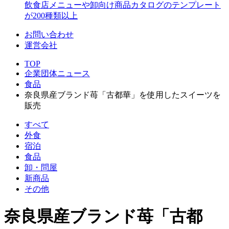
飲食店メニューや卸向け商品カタログのテンプレート
が200種類以上
お問い合わせ
運営会社
TOP
企業団体ニュース
食品
奈良県産ブランド苺「古都華」を使用したスイーツを
販売
すべて
外食
宿泊
食品
卸・問屋
新商品
その他
奈良県産ブランド苺「古都