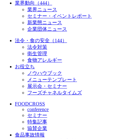
業界動向（444）
業界ニュース
セミナー・イベントレポート
新業態ニュース
企業団体ニュース
法令・食の安全（144）
法令対策
衛生管理
食物アレルギー
お役立ち
ノウハウブック
メニューテンプレート
展示会・セミナー
フーズチャネルタイムズ
FOODCROSS
conference
セミナー
特集記事
協賛企業
食品事故情報