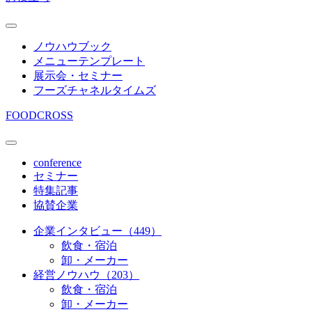
ノウハウブック
メニューテンプレート
展示会・セミナー
フーズチャネルタイムズ
FOODCROSS
conference
セミナー
特集記事
協賛企業
企業インタビュー（449）
飲食・宿泊
卸・メーカー
経営ノウハウ（203）
飲食・宿泊
卸・メーカー