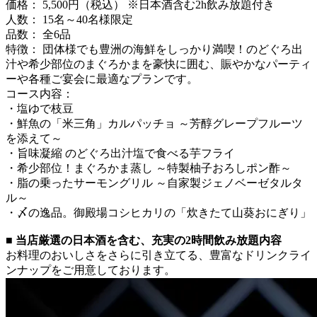
価格： 5,500円（税込） ※日本酒含む2h飲み放題付き
人数： 15名～40名様限定
品数： 全6品
特徴： 団体様でも豊洲の海鮮をしっかり満喫！のどぐろ出
汁や希少部位のまぐろかまを豪快に囲む、賑やかなパーティ
ーや各種ご宴会に最適なプランです。
コース内容：
・塩ゆで枝豆
・鮮魚の「米三角」カルパッチョ ～芳醇グレープフルーツ
を添えて～
・旨味凝縮 のどぐろ出汁塩で食べる芋フライ
・希少部位！まぐろかま蒸し ～特製柚子おろしポン酢～
・脂の乗ったサーモングリル ～自家製ジェノベーゼタルタ
ル～
・〆の逸品。御殿場コシヒカリの「炊きたて山葵おにぎり」
■ 当店厳選の日本酒を含む、充実の2時間飲み放題内容
お料理のおいしさをさらに引き立てる、豊富なドリンクライ
ンナップをご用意しております。