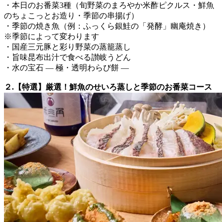
・本日のお番菜3種（旬野菜のまろやか米酢ピクルス・鮮魚
のちょこっとお造り・季節の串揚げ）
・季節の焼き魚（例：ふっくら銀鮭の「発酵」幽庵焼き）
※季節によって変わります
・国産三元豚と彩り野菜の蒸籠蒸し
・旨味昆布出汁で食べる讃岐うどん
・水の宝石 ― 極・透明わらび餅 ―
２.【特選】厳選！鮮魚のせいろ蒸しと季節のお番菜コース