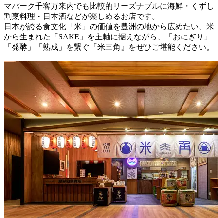
マパーク千客万来内でも比較的リーズナブルに海鮮・くずし
割烹料理・日本酒などが楽しめるお店です。
日本が誇る食文化「米」の価値を豊洲の地から広めたい、米
から生まれた「SAKE」を主軸に据えながら、「おにぎり」
「発酵」「熟成」を繋ぐ『米三角』をぜひご堪能ください。