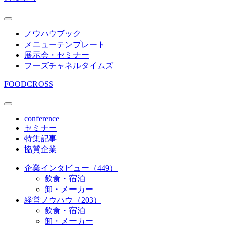
ノウハウブック
メニューテンプレート
展示会・セミナー
フーズチャネルタイムズ
FOODCROSS
conference
セミナー
特集記事
協賛企業
企業インタビュー（449）
飲食・宿泊
卸・メーカー
経営ノウハウ（203）
飲食・宿泊
卸・メーカー