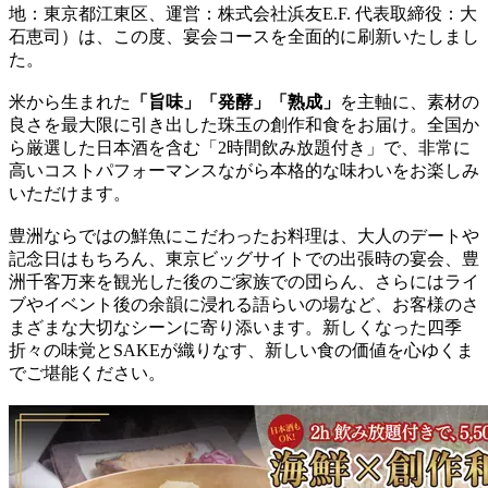
地：東京都江東区、運営：株式会社浜友E.F. 代表取締役：大
石恵司）は、この度、宴会コースを全面的に刷新いたしまし
た。
米から生まれた
「旨味」「発酵」「熟成」
を主軸に、素材の
良さを最大限に引き出した珠玉の創作和食をお届け。全国か
ら厳選した日本酒を含む「2時間飲み放題付き」で、非常に
高いコストパフォーマンスながら本格的な味わいをお楽しみ
いただけます。
豊洲ならではの鮮魚にこだわったお料理は、大人のデートや
記念日はもちろん、東京ビッグサイトでの出張時の宴会、豊
洲千客万来を観光した後のご家族での団らん、さらにはライ
ブやイベント後の余韻に浸れる語らいの場など、お客様のさ
まざまな大切なシーンに寄り添います。新しくなった四季
折々の味覚とSAKEが織りなす、新しい食の価値を心ゆくま
でご堪能ください。