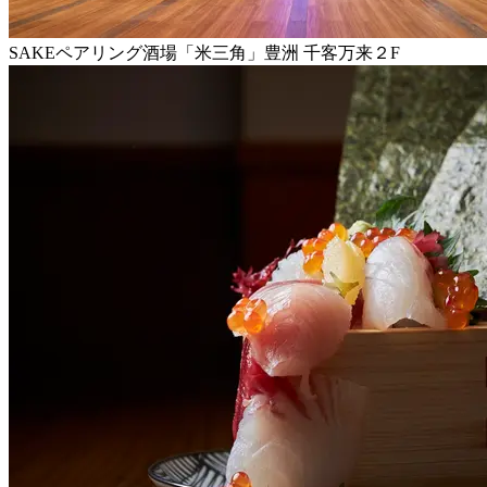
SAKEペアリング酒場「米三角」豊洲 千客万来２F