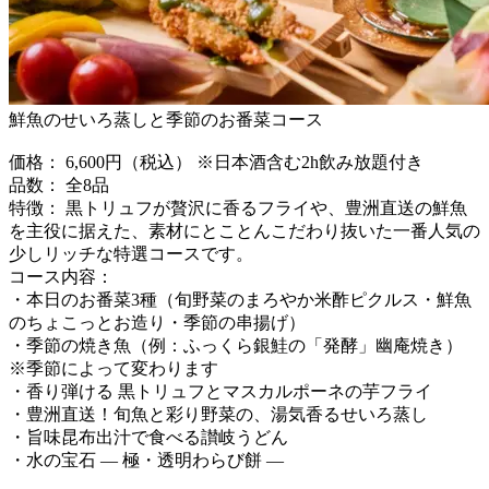
鮮魚のせいろ蒸しと季節のお番菜コース
価格： 6,600円（税込） ※日本酒含む2h飲み放題付き
品数： 全8品
特徴： 黒トリュフが贅沢に香るフライや、豊洲直送の鮮魚
を主役に据えた、素材にとことんこだわり抜いた一番人気の
少しリッチな特選コースです。
コース内容：
・本日のお番菜3種（旬野菜のまろやか米酢ピクルス・鮮魚
のちょこっとお造り・季節の串揚げ）
・季節の焼き魚（例：ふっくら銀鮭の「発酵」幽庵焼き）
※季節によって変わります
・香り弾ける 黒トリュフとマスカルポーネの芋フライ
・豊洲直送！旬魚と彩り野菜の、湯気香るせいろ蒸し
・旨味昆布出汁で食べる讃岐うどん
・水の宝石 ― 極・透明わらび餅 ―