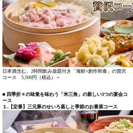
日本酒含む、2時間飲み放題付き「海鮮×創作和食」の贅沢
コース 5,500円（税込）～
■ 四季折々の味覚を味わう「米三角」の新しい3つの宴会コ
ース
１.【定番】三元豚のせいろ蒸しと季節のお番菜コース