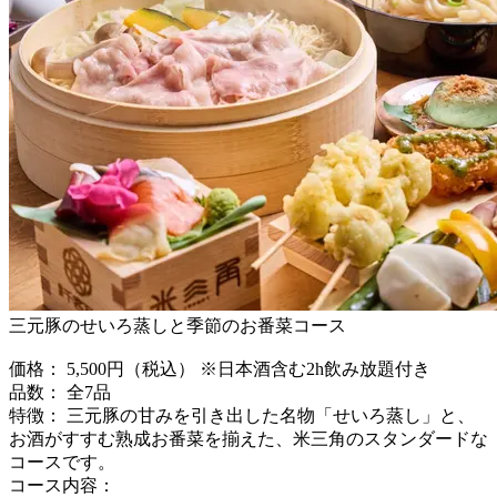
三元豚のせいろ蒸しと季節のお番菜コース
価格： 5,500円（税込） ※日本酒含む2h飲み放題付き
品数： 全7品
特徴： 三元豚の甘みを引き出した名物「せいろ蒸し」と、
お酒がすすむ熟成お番菜を揃えた、米三角のスタンダードな
コースです。
コース内容：