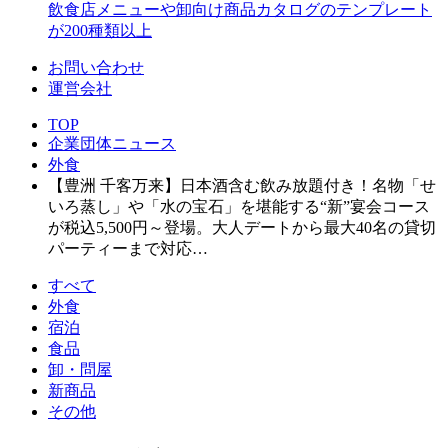
飲食店メニューや卸向け商品カタログのテンプレート
が200種類以上
お問い合わせ
運営会社
TOP
企業団体ニュース
外食
【豊洲 千客万来】日本酒含む飲み放題付き！名物「せ
いろ蒸し」や「水の宝石」を堪能する“新”宴会コース
が税込5,500円～登場。大人デートから最大40名の貸切
パーティーまで対応…
すべて
外食
宿泊
食品
卸・問屋
新商品
その他