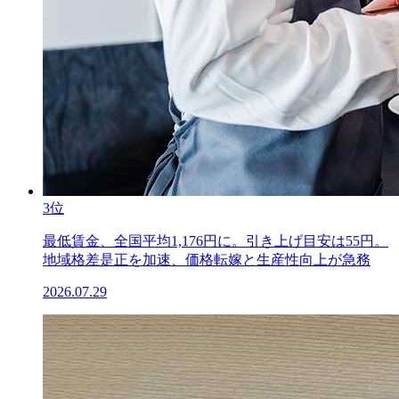
3位
最低賃金、全国平均1,176円に。引き上げ目安は55円。
地域格差是正を加速、価格転嫁と生産性向上が急務
2026.07.29