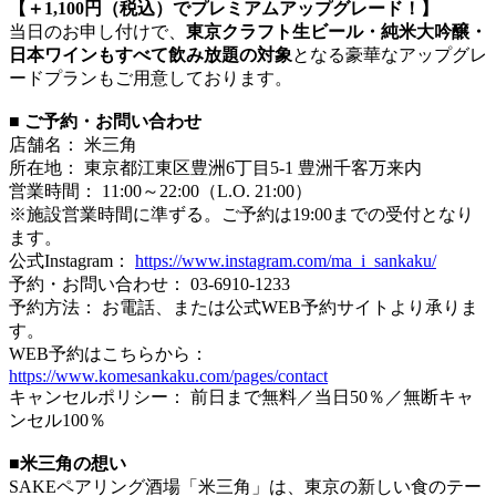
【＋1,100円（税込）でプレミアムアップグレード！】
当日のお申し付けで、
東京クラフト生ビール・純米大吟醸・
日本ワインもすべて飲み放題の対象
となる豪華なアップグレ
ードプランもご用意しております。
■ ご予約・お問い合わせ
店舗名： 米三角
所在地： 東京都江東区豊洲6丁目5-1 豊洲千客万来内
営業時間： 11:00～22:00（L.O. 21:00）
※施設営業時間に準ずる。ご予約は19:00までの受付となり
ます。
公式Instagram：
https://www.instagram.com/ma_i_sankaku/
予約・お問い合わせ： 03-6910-1233
予約方法： お電話、または公式WEB予約サイトより承りま
す。
WEB予約はこちらから：
https://www.komesankaku.com/pages/contact
キャンセルポリシー： 前日まで無料／当日50％／無断キャ
ンセル100％
■米三角の想い
SAKEペアリング酒場「米三角」は、東京の新しい食のテー