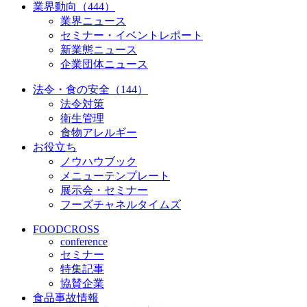
業界動向（444）
業界ニュース
セミナー・イベントレポート
新業態ニュース
企業団体ニュース
法令・食の安全（144）
法令対策
衛生管理
食物アレルギー
お役立ち
ノウハウブック
メニューテンプレート
展示会・セミナー
フーズチャネルタイムズ
FOODCROSS
conference
セミナー
特集記事
協賛企業
食品事故情報