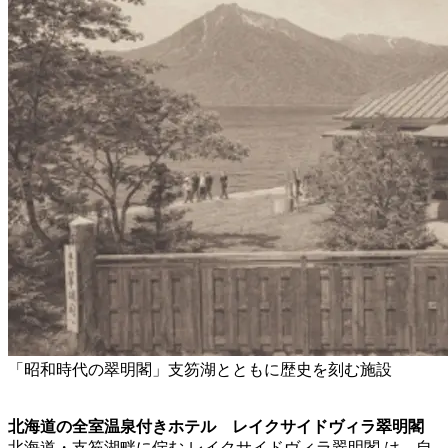
「昭和時代の翠明閣」支笏湖とともに歴史を刻む施設
北海道の全室温泉付きホテル レイクサイドヴィラ翠明閣
北海道・支笏湖畔に佇む レイクサイドヴィラ翠明閣 は、自