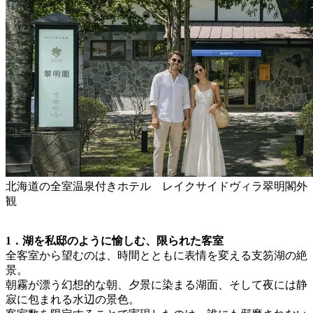
北海道の全室温泉付きホテル レイクサイドヴィラ翠明閣外
観
1．湖を私邸のように愉しむ、限られた客室
全客室から望むのは、時間とともに表情を変える支笏湖の絶
景。
朝霧が漂う幻想的な朝、夕景に染まる湖面、そして夜には静
寂に包まれる水辺の景色。