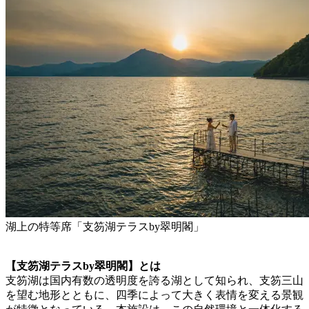
湖上の特等席「支笏湖テラスby翠明閣」
【支笏湖テラスby翠明閣】とは
支笏湖は国内有数の透明度を誇る湖として知られ、支笏三山
を望む地形とともに、四季によって大きく表情を変える景観