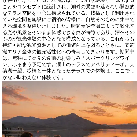
が特徴となっている。本施設は、この自然環境と一体化する
ことをコンセプトに設計され、湖畔の景観を遮らない開放的
なテラス空間を中心に構成されている。桟橋として利用され
ていた空間を施設にご宿泊の皆様に、自然そのものに集中で
きる環境を整備いたしました。時間帯や季節によって変化す
る光や風景をそのまま体感できる点が特徴であり、滞在その
ものが観光体験の中心となる構成となっている。これからも
持続可能な観光資源としての価値向上を図るとともに、支笏
湖エリア全体の観光活性化への寄与してまいります。期間中
は、無料にて夕食の食前のお楽しみ「スパークリングワイ
ン」ふるまう予定です。湖上のテラスでアペリティーボ。支
笏湖一望、桟橋と一体となったテラスでの体験は、ここでし
かない味わえない体験です。