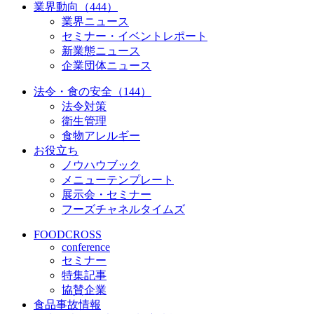
業界動向（444）
業界ニュース
セミナー・イベントレポート
新業態ニュース
企業団体ニュース
法令・食の安全（144）
法令対策
衛生管理
食物アレルギー
お役立ち
ノウハウブック
メニューテンプレート
展示会・セミナー
フーズチャネルタイムズ
FOODCROSS
conference
セミナー
特集記事
協賛企業
食品事故情報