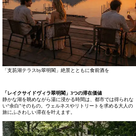
「支笏湖テラスby翠明閣」絶景とともに食前酒を
「レイクサイドヴィラ翠明閣」3つの滞在価値
静かな湖を眺めながら湯に浸かる時間は、都市では得られな
い“余白”そのもの。ウェルネスやリトリートを求める大人の
旅にふさわしい滞在を叶えます。