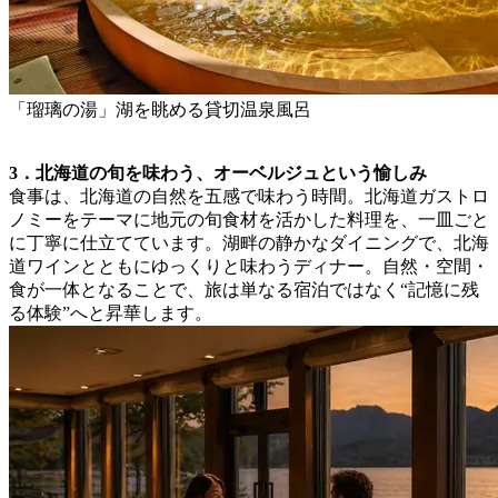
「瑠璃の湯」湖を眺める貸切温泉風呂
3．北海道の旬を味わう、オーベルジュという愉しみ
食事は、北海道の自然を五感で味わう時間。北海道ガストロ
ノミーをテーマに地元の旬食材を活かした料理を、一皿ごと
に丁寧に仕立てています。湖畔の静かなダイニングで、北海
道ワインとともにゆっくりと味わうディナー。自然・空間・
食が一体となることで、旅は単なる宿泊ではなく“記憶に残
る体験”へと昇華します。