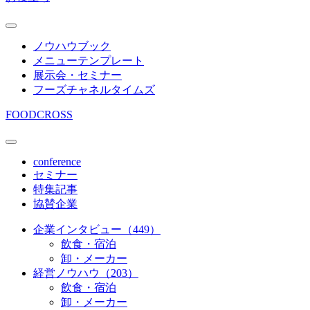
ノウハウブック
メニューテンプレート
展示会・セミナー
フーズチャネルタイムズ
FOODCROSS
conference
セミナー
特集記事
協賛企業
企業インタビュー（449）
飲食・宿泊
卸・メーカー
経営ノウハウ（203）
飲食・宿泊
卸・メーカー