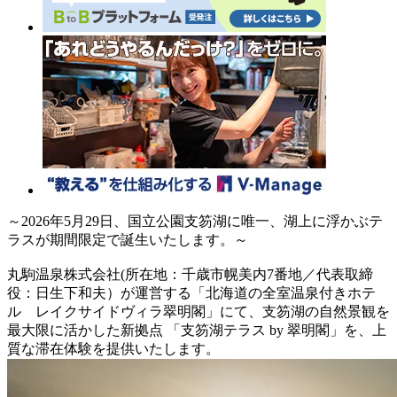
～2026年5月29日、国立公園支笏湖に唯一、湖上に浮かぶテ
ラスが期間限定で誕生いたします。～
丸駒温泉株式会社(所在地：千歳市幌美内7番地／代表取締
役：日生下和夫）が運営する「北海道の全室温泉付きホテ
ル レイクサイドヴィラ翠明閣」にて、支笏湖の自然景観を
最大限に活かした新拠点 「支笏湖テラス by 翠明閣」を、上
質な滞在体験を提供いたします。