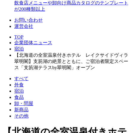
飲食店メニューや卸向け商品カタログのテンプレート
が200種類以上
お問い合わせ
運営会社
TOP
企業団体ニュース
宿泊
【北海道の全室温泉付きホテル レイクサイドヴィラ
翠明閣】支笏湖の絶景とともに、ご宿泊者限定スペー
ス「支笏湖テラスby翠明閣」オープン
すべて
外食
宿泊
食品
卸・問屋
新商品
その他
【北海道の全室温泉付きホテ