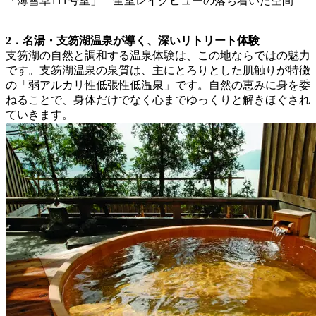
「薄雪草111号室」 全室レイクビューの落ち着いた空間
2．名湯・支笏湖温泉が導く、深いリトリート体験
支笏湖の自然と調和する温泉体験は、この地ならではの魅力
です。支笏湖温泉の泉質は、主にとろりとした肌触りが特徴
の「弱アルカリ性低張性低温泉」です。自然の恵みに身を委
ねることで、身体だけでなく心までゆっくりと解きほぐされ
ていきます。