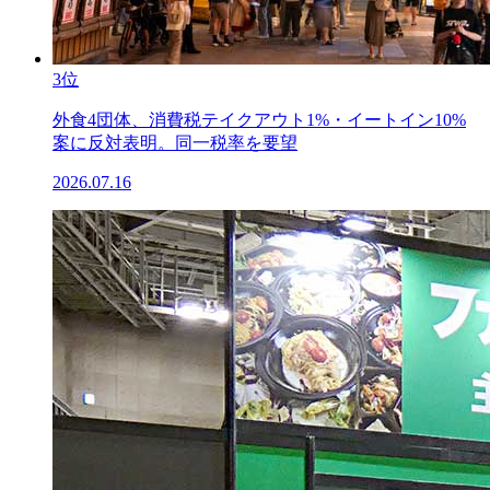
3位
外食4団体、消費税テイクアウト1%・イートイン10%
案に反対表明。同一税率を要望
2026.07.16