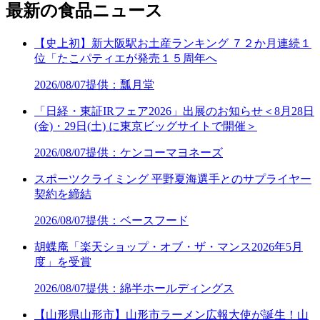
最新の食品ニュース
【史上初】新大阪駅お土産ランキング ７２か月連続１
位「たこパティエが発売１５周年へ
2026/08/07
提供：瓢月堂
「日経・東証IRフェア2026」出展のお知らせ＜8月28日
(金)・29日(土) に東京ビッグサイトで開催＞
2026/08/07
提供：ケンコーマヨネーズ
スポーツクライミング 平野夏海選手とのサプライヤー
契約を締結
2026/08/07
提供：ベースフード
胡蝶庵「楽天ショップ・オブ・ザ・マンス2026年5月
度」を受賞
2026/08/07
提供：綿半ホールディングス
【山形県山形市】山形市ラーメン広報大使が誕生！山