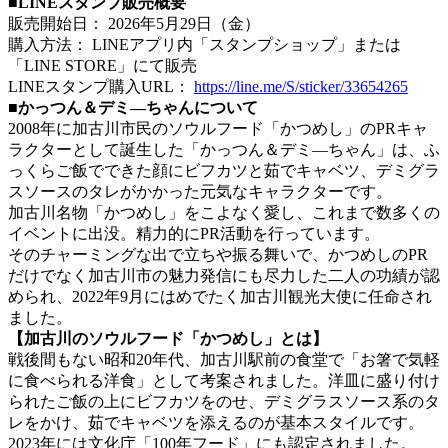
■
LINEスタンプ販売概要
販売開始日： 2026年5月29日（金）
購入方法： LINEアプリ内「スタンプショップ」または
「LINE STORE」にて販売
LINEスタンプ購入URL：
https://line.me/S/sticker/33654265
■かっつん＆デミ―ちゃんについて
2008年に加古川市民のソウルフード「かつめし」のPRキャ
ラクターとして誕生した「かっつん＆デミ―ちゃん」は、ふ
っくらご飯でできた顔にビフカツと茹でキャベツ、デミグラ
スソースのタレがかかった元気なキャラクターです。
加古川名物「かつめし」をこよなく愛し、これまで数多くの
イベントに出没。精力的にPR活動を行っています。
そのチャーミングな出で立ちや振る舞いで、かつめしのPR
だけでなく加古川市の魅力発信にも尽力した二人の功績が認
められ、2022年9月にはめでたく加古川観光大使に任命され
ました。
【加古川のソウルフード「かつめし」とは】
戦後間もない昭和20年代、加古川駅前の食堂で「お箸で気軽
に食べられる洋食」として考案されました。洋皿に盛り付け
られたご飯の上にビフカツをのせ、デミグラスソース系のタ
レをかけ、茹でキャベツを添えるのが基本スタイルです。
2023年には文化庁「100年フード」にも認定されました。