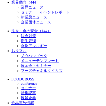
業界動向（444）
業界ニュース
セミナー・イベントレポート
新業態ニュース
企業団体ニュース
法令・食の安全（144）
法令対策
衛生管理
食物アレルギー
お役立ち
ノウハウブック
メニューテンプレート
展示会・セミナー
フーズチャネルタイムズ
FOODCROSS
conference
セミナー
特集記事
協賛企業
食品事故情報