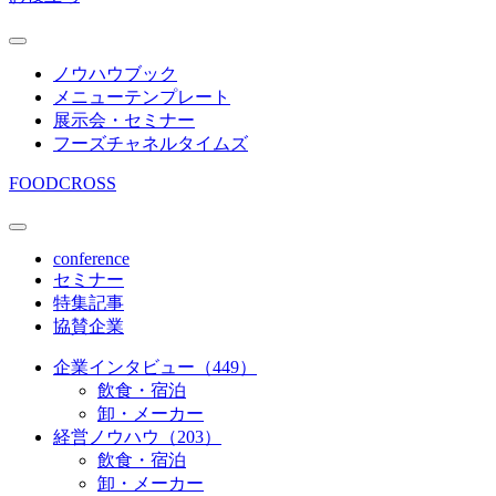
ノウハウブック
メニューテンプレート
展示会・セミナー
フーズチャネルタイムズ
FOODCROSS
conference
セミナー
特集記事
協賛企業
企業インタビュー（449）
飲食・宿泊
卸・メーカー
経営ノウハウ（203）
飲食・宿泊
卸・メーカー