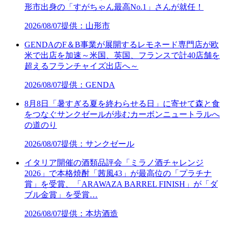
形市出身の「すがちゃん最高No.1」さんが就任！
2026/08/07
提供：山形市
GENDAのF＆B事業が展開するレモネード専門店が欧
米で出店を加速～米国、英国、フランスで計40店舗を
超えるフランチャイズ出店へ～
2026/08/07
提供：GENDA
8月8日「暑すぎる夏を終わらせる日」に寄せて森と食
をつなぐサンクゼールが歩むカーボンニュートラルへ
の道のり
2026/08/07
提供：サンクゼール
イタリア開催の酒類品評会「ミラノ酒チャレンジ
2026」で本格焼酎「茜風43」が最高位の「プラチナ
賞」を受賞、「ARAWAZA BARREL FINISH」が「ダ
ブル金賞」を受賞…
2026/08/07
提供：本坊酒造