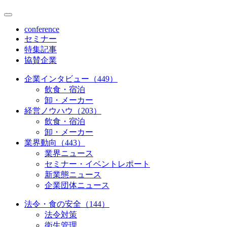
conference
セミナー
特集記事
協賛企業
企業インタビュー（449）
飲食・宿泊
卸・メーカー
経営ノウハウ（203）
飲食・宿泊
卸・メーカー
業界動向（443）
業界ニュース
セミナー・イベントレポート
新業態ニュース
企業団体ニュース
法令・食の安全（144）
法令対策
衛生管理