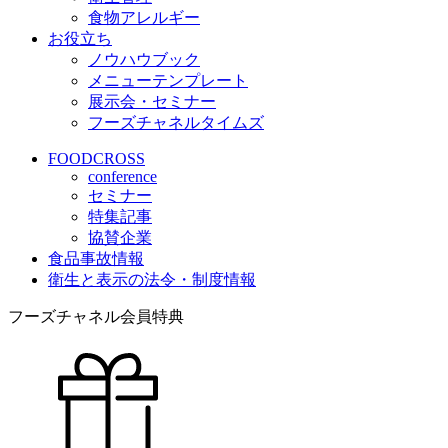
食物アレルギー
お役立ち
ノウハウブック
メニューテンプレート
展示会・セミナー
フーズチャネルタイムズ
FOODCROSS
conference
セミナー
特集記事
協賛企業
食品事故情報
衛生と表示の法令・制度情報
フーズチャネル会員特典