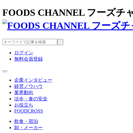
FOODS CHANNEL フー
ログイン
無料会員登録
企業インタビュー
経営ノウハウ
業界動向
法令・食の安全
お役立ち
FOODCROSS
飲食・宿泊
卸・メーカー