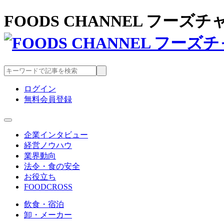
FOODS CHANNEL フー
ログイン
無料会員登録
企業インタビュー
経営ノウハウ
業界動向
法令・食の安全
お役立ち
FOODCROSS
飲食・宿泊
卸・メーカー