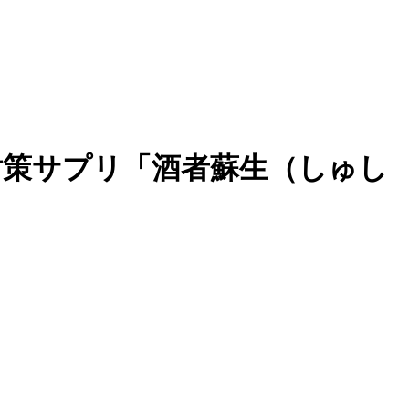
対策サプリ「酒者蘇生（しゅし