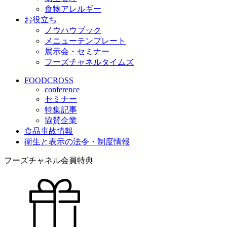
食物アレルギー
お役立ち
ノウハウブック
メニューテンプレート
展示会・セミナー
フーズチャネルタイムズ
FOODCROSS
conference
セミナー
特集記事
協賛企業
食品事故情報
衛生と表示の法令・制度情報
フーズチャネル会員特典