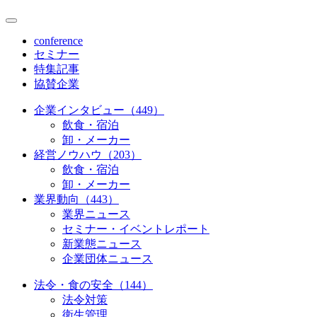
conference
セミナー
特集記事
協賛企業
企業インタビュー（449）
飲食・宿泊
卸・メーカー
経営ノウハウ（203）
飲食・宿泊
卸・メーカー
業界動向（443）
業界ニュース
セミナー・イベントレポート
新業態ニュース
企業団体ニュース
法令・食の安全（144）
法令対策
衛生管理