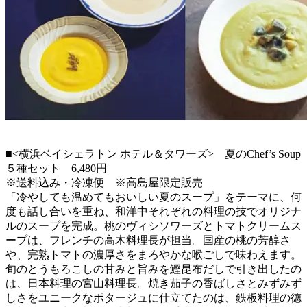
■<横浜ベイシェラトン ホテル＆タワーズ> 夏のChef’s Soup
５種セット 6,480円
※送料込み・冷凍便 ※高島屋限定販売
「冷やしても温めてもおいしい夏のスープ」をテーマに、何
度も話し合いを重ね、和洋中それぞれの料理の技でオリジナ
ルのスープを完成。桃のヴィシソワーズとトマトクリームス
ープは、フレンチの高木料理長が担当。国産の桃の芳醇さ
や、完熟トマトの濃厚さをまろやかな喉ごしで味わえます。
旬のとうもろこしの甘みと旨みを鰹昆布だしで引き出したの
は、日本料理の宮山料理長。焼き茄子の香ばしさとみずみず
しさをユニークなポタージュに仕立てたのは、鉄板料理の徳