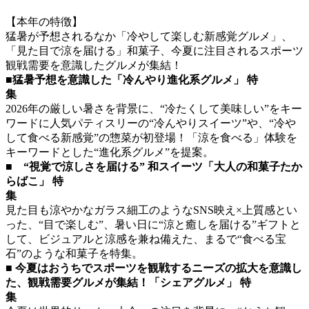
【本年の特徴】
猛暑が予想されるなか「冷やして楽しむ新感覚グルメ」、
「見た目で涼を届ける」和菓子、今夏に注目されるスポーツ
観戦需要を意識したグルメが集結！
■猛暑予想を意識した「冷んやり進化系グルメ」 特
集
2026年の厳しい暑さを背景に、“冷たくして美味しい”をキー
ワードに人気パティスリーの“冷んやりスイーツ”や、“冷や
して食べる新感覚”の惣菜が初登場！「涼を食べる」体験を
キーワードとした“進化系グルメ”を提案。
■ “視覚で涼しさを届ける” 和スイーツ「大人の和菓子たか
らばこ」 特
集
見た目も涼やかなガラス細工のようなSNS映え×上質感とい
った、“目で楽しむ”、暑い日に“涼と癒しを届ける”ギフトと
して、ビジュアルと涼感を兼ね備えた、まるで“食べる宝
石”のような和菓子を特集。
■ 今夏はおうちでスポーツを観戦するニーズの拡大を意識し
た、観戦需要グルメが集結！「シェアグルメ」 特
集