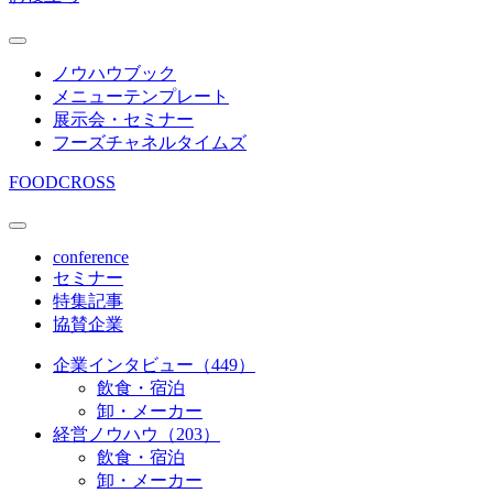
ノウハウブック
メニューテンプレート
展示会・セミナー
フーズチャネルタイムズ
FOODCROSS
conference
セミナー
特集記事
協賛企業
企業インタビュー（449）
飲食・宿泊
卸・メーカー
経営ノウハウ（203）
飲食・宿泊
卸・メーカー