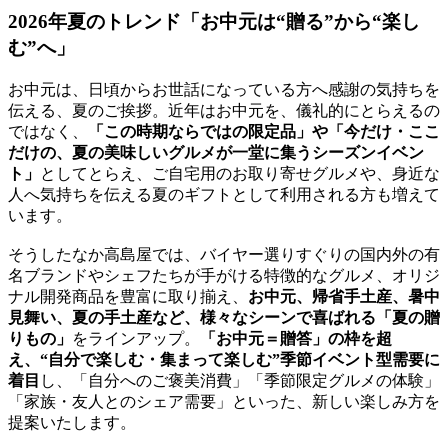
2026年夏のトレンド「お中元は“贈る”から“楽し
む”へ」
お中元は、日頃からお世話になっている方へ感謝の気持ちを
伝える、夏のご挨拶。近年はお中元を、儀礼的にとらえるの
ではなく、
「この時期ならではの限定品」や「今だけ・ここ
だけの、夏の美味しいグルメが一堂に集うシーズンイベン
ト」
としてとらえ、ご自宅用のお取り寄せグルメや、身近な
人へ気持ちを伝える夏のギフトとして利用される方も増えて
います。
そうしたなか高島屋では、バイヤー選りすぐりの国内外の有
名ブランドやシェフたちが手がける特徴的なグルメ、オリジ
ナル開発商品を豊富に取り揃え、
お中元、帰省手土産、暑中
見舞い、夏の手土産など、様々なシーンで喜ばれる「夏の贈
りもの」
をラインアップ。
「お中元＝贈答」の枠を超
え、“自分で楽しむ・集まって楽しむ”季節イベント型需要に
着目
し、「自分へのご褒美消費」「季節限定グルメの体験」
「家族・友人とのシェア需要」といった、新しい楽しみ方を
提案いたします。