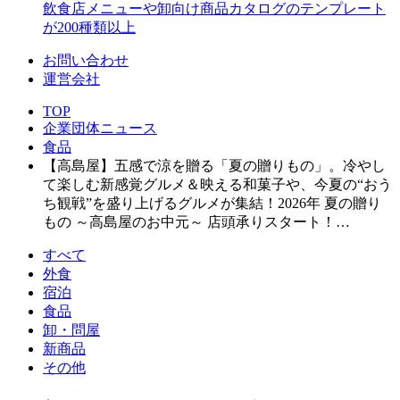
飲食店メニューや卸向け商品カタログのテンプレート
が200種類以上
お問い合わせ
運営会社
TOP
企業団体ニュース
食品
【高島屋】五感で涼を贈る「夏の贈りもの」。冷やし
て楽しむ新感覚グルメ＆映える和菓子や、今夏の“おう
ち観戦”を盛り上げるグルメが集結！2026年 夏の贈り
もの ～高島屋のお中元～ 店頭承りスタート！…
すべて
外食
宿泊
食品
卸・問屋
新商品
その他