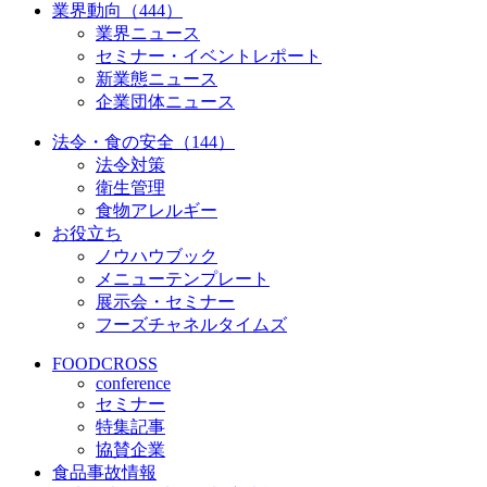
業界動向（444）
業界ニュース
セミナー・イベントレポート
新業態ニュース
企業団体ニュース
法令・食の安全（144）
法令対策
衛生管理
食物アレルギー
お役立ち
ノウハウブック
メニューテンプレート
展示会・セミナー
フーズチャネルタイムズ
FOODCROSS
conference
セミナー
特集記事
協賛企業
食品事故情報