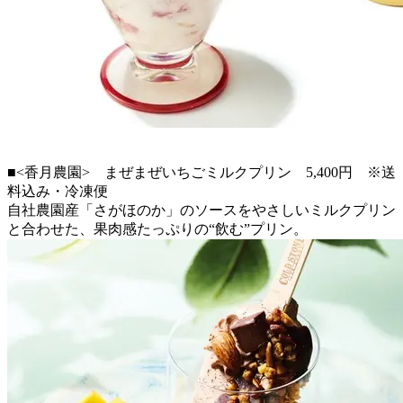
■<香月農園> まぜまぜいちごミルクプリン 5,400円 ※送
料込み・冷凍便
自社農園産「さがほのか」のソースをやさしいミルクプリン
と合わせた、果肉感たっぷりの“飲む”プリン。