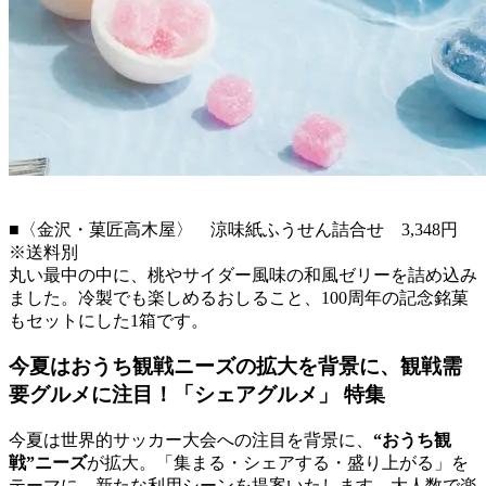
■〈金沢・菓匠高木屋〉 涼味紙ふうせん詰合せ 3,348円
※送料別
丸い最中の中に、桃やサイダー風味の和風ゼリーを詰め込み
ました。冷製でも楽しめるおしること、100周年の記念銘菓
もセットにした1箱です。
今夏はおうち観戦ニーズの拡大を背景に、観戦需
要グルメに注目！「シェアグルメ」 特集
今夏は世界的サッカー大会への注目を背景に、
“おうち観
戦”ニーズ
が拡大。「集まる・シェアする・盛り上がる」を
テーマに、新たな利用シーンを提案いたします。大人数で楽