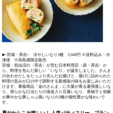
■<宮城・斉吉> 冷やしいなり3種 5,940円 ※送料込み・冷
凍便 ※高島屋限定販売
宮城・気仙沼の〈斉吉〉が営む日本料理店〈鼎・斉吉〉か
ら、料理を包んだ新しい「いなり」が誕生しました。さんま
の合わせだしをたっぷり含んだお揚げと、揚げに詰められた
料理の旨みが口の中で調和する新感覚の味をお楽しみいただ
けます。看板商品「金のさんま」に大葉が香る薯蕷蒸しいな
り、滑らかな口当たりの海老入り豆腐いなり、青柚子と胡麻
が爽やかな豚しゃぶ風いなりの3種の個性豊かな味わいで
す。
夏だからこそ嬉しい！ 人気パティスリー、ブラン