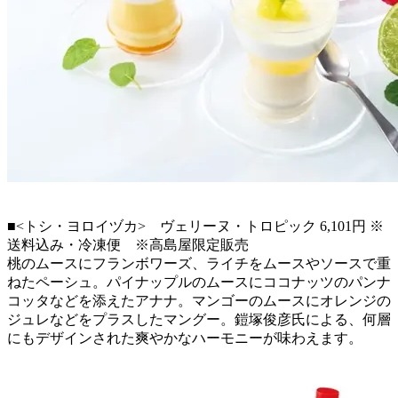
■<トシ・ヨロイヅカ> ヴェリーヌ・トロピック 6,101円 ※
送料込み・冷凍便 ※高島屋限定販売
桃のムースにフランボワーズ、ライチをムースやソースで重
ねたペーシュ。パイナップルのムースにココナッツのパンナ
コッタなどを添えたアナナ。マンゴーのムースにオレンジの
ジュレなどをプラスしたマングー。鎧塚俊彦氏による、何層
にもデザインされた爽やかなハーモニーが味わえます。