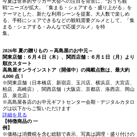
今夏は世界的サッカー大会への注目を背景に、“おうち観
戦”ニーズが拡大。「集まる・シェアする・盛り上がる」を
テーマとした、新たな利用シーンを提案。大人数で楽しめ
る、手軽にシェアできるなどの観戦需要グルメとして、「集
まる・シェアする・みんなで応援グルメ」を特
集
2026年 夏の贈りもの ～高島屋のお中元～
関東店舗：６月４日（木）、関西店舗：６月１日（月）より
順次スタート
高島屋オンラインストア（開催中）の掲載点数は、最大約
4,000 点！
※関東店舗（日本橋店、新宿店、玉川店、横浜店、大宮店、
柏店、高崎店）、関西店舗（大阪店、京都店、洛西店、岡山
店、泉北店）
※高島屋各店のお中元ギフトセンター会期・デジタルカタロ
グは以下からご覧いただけます
詳細を見る
【特徴商品の 一
※価格は消費税を含む総額で表示、写真は調理・盛り付けの