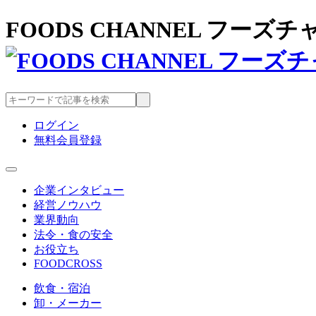
FOODS CHANNEL フー
ログイン
無料会員登録
企業インタビュー
経営ノウハウ
業界動向
法令・食の安全
お役立ち
FOODCROSS
飲食・宿泊
卸・メーカー