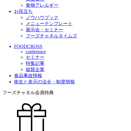
食物アレルギー
お役立ち
ノウハウブック
メニューテンプレート
展示会・セミナー
フーズチャネルタイムズ
FOODCROSS
conference
セミナー
特集記事
協賛企業
食品事故情報
衛生と表示の法令・制度情報
フーズチャネル会員特典