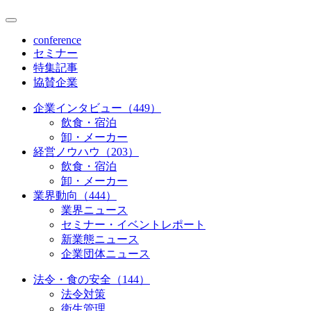
conference
セミナー
特集記事
協賛企業
企業インタビュー（449）
飲食・宿泊
卸・メーカー
経営ノウハウ（203）
飲食・宿泊
卸・メーカー
業界動向（444）
業界ニュース
セミナー・イベントレポート
新業態ニュース
企業団体ニュース
法令・食の安全（144）
法令対策
衛生管理