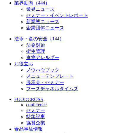
業界動向（444）
業界ニュース
セミナー・イベントレポート
新業態ニュース
企業団体ニュース
法令・食の安全（144）
法令対策
衛生管理
食物アレルギー
お役立ち
ノウハウブック
メニューテンプレート
展示会・セミナー
フーズチャネルタイムズ
FOODCROSS
conference
セミナー
特集記事
協賛企業
食品事故情報