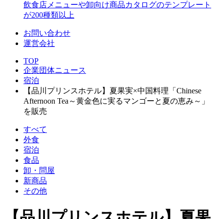
飲食店メニューや卸向け商品カタログのテンプレート
が200種類以上
お問い合わせ
運営会社
TOP
企業団体ニュース
宿泊
【品川プリンスホテル】夏果実×中国料理「Chinese
Afternoon Tea～黄金色に実るマンゴーと夏の恵み～」
を販売
すべて
外食
宿泊
食品
卸・問屋
新商品
その他
【品川プリンスホテル】夏果