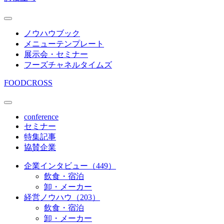
ノウハウブック
メニューテンプレート
展示会・セミナー
フーズチャネルタイムズ
FOODCROSS
conference
セミナー
特集記事
協賛企業
企業インタビュー（449）
飲食・宿泊
卸・メーカー
経営ノウハウ（203）
飲食・宿泊
卸・メーカー