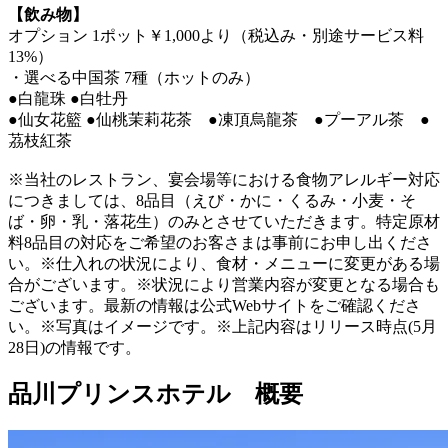
【飲み物】
オプション 1ポット￥1,000より（税込み・別途サービス料
13%）
・選べる中国茶 7種（ホットのみ）
●白龍珠 ●白牡丹
●仙女花籃 ●仙桃茉莉花茶 ●凍頂烏龍茶 ●プーアル茶 ●
茘枝紅茶
※当社のレストラン、宴会場等における食物アレルギー対応
につきましては、8品目（えび・かに・くるみ・小麦・そ
ば・卵・乳・落花生）のみとさせていただきます。特定原材
料8品目の対応をご希望のお客さまは事前にお申し出くださ
い。※仕入れの状況により、食材・メニューに変更がある場
合がございます。※状況により営業内容が変更となる場合も
ございます。最新の情報は公式Webサイトをご確認くださ
い。※写真はイメージです。※上記内容はリリース時点(5月
28日)の情報です。
品川プリンスホテル 概要