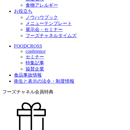
食物アレルギー
お役立ち
ノウハウブック
メニューテンプレート
展示会・セミナー
フーズチャネルタイムズ
FOODCROSS
conference
セミナー
特集記事
協賛企業
食品事故情報
衛生と表示の法令・制度情報
フーズチャネル会員特典