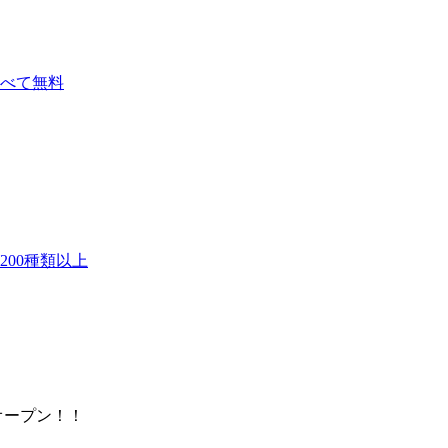
べて無料
00種類以上
)オープン！！