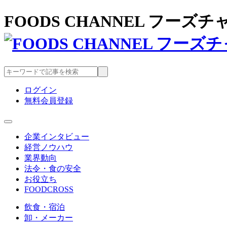
FOODS CHANNEL フー
ログイン
無料会員登録
企業インタビュー
経営ノウハウ
業界動向
法令・食の安全
お役立ち
FOODCROSS
飲食・宿泊
卸・メーカー