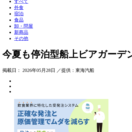
すべて
外食
宿泊
食品
卸・問屋
新商品
その他
今夏も停泊型船上ビアガーデン「さ
掲載日： 2026年05月28日 ／提供：東海汽船