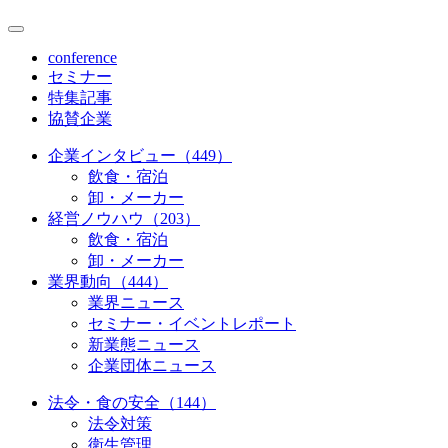
conference
セミナー
特集記事
協賛企業
企業インタビュー（449）
飲食・宿泊
卸・メーカー
経営ノウハウ（203）
飲食・宿泊
卸・メーカー
業界動向（444）
業界ニュース
セミナー・イベントレポート
新業態ニュース
企業団体ニュース
法令・食の安全（144）
法令対策
衛生管理