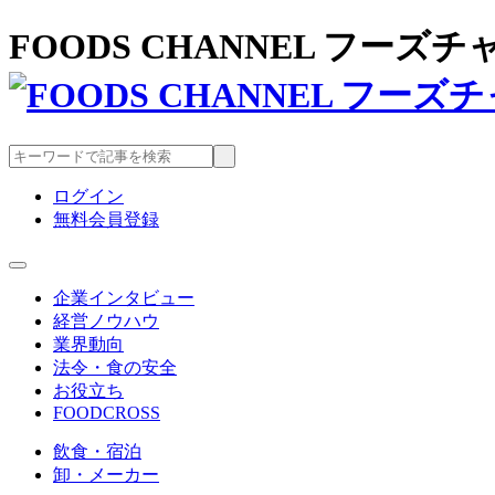
FOODS CHANNEL フー
ログイン
無料会員登録
企業インタビュー
経営ノウハウ
業界動向
法令・食の安全
お役立ち
FOODCROSS
飲食・宿泊
卸・メーカー