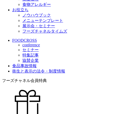
食物アレルギー
お役立ち
ノウハウブック
メニューテンプレート
展示会・セミナー
フーズチャネルタイムズ
FOODCROSS
conference
セミナー
特集記事
協賛企業
食品事故情報
衛生と表示の法令・制度情報
フーズチャネル会員特典