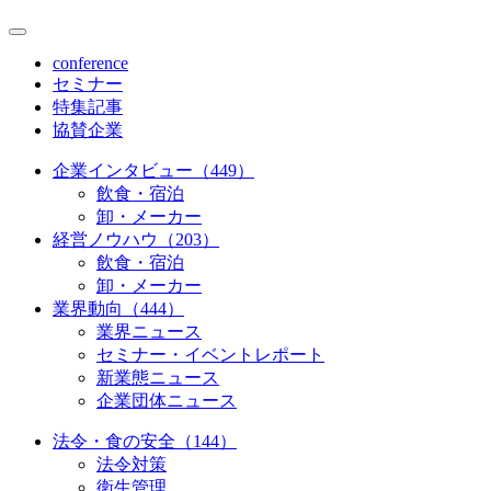
conference
セミナー
特集記事
協賛企業
企業インタビュー（449）
飲食・宿泊
卸・メーカー
経営ノウハウ（203）
飲食・宿泊
卸・メーカー
業界動向（444）
業界ニュース
セミナー・イベントレポート
新業態ニュース
企業団体ニュース
法令・食の安全（144）
法令対策
衛生管理