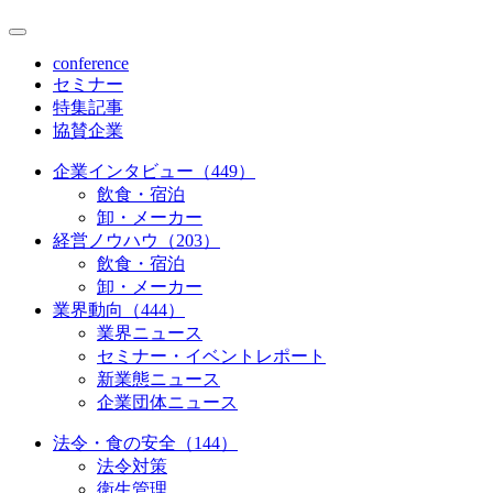
conference
セミナー
特集記事
協賛企業
企業インタビュー（449）
飲食・宿泊
卸・メーカー
経営ノウハウ（203）
飲食・宿泊
卸・メーカー
業界動向（444）
業界ニュース
セミナー・イベントレポート
新業態ニュース
企業団体ニュース
法令・食の安全（144）
法令対策
衛生管理