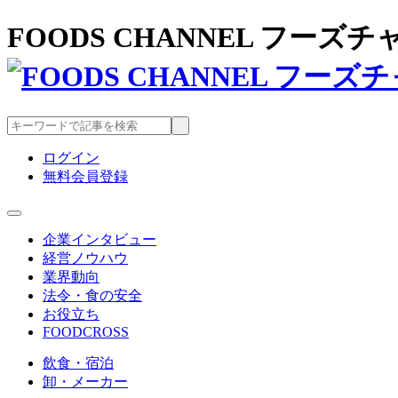
FOODS CHANNEL フー
ログイン
無料会員登録
企業インタビュー
経営ノウハウ
業界動向
法令・食の安全
お役立ち
FOODCROSS
飲食・宿泊
卸・メーカー