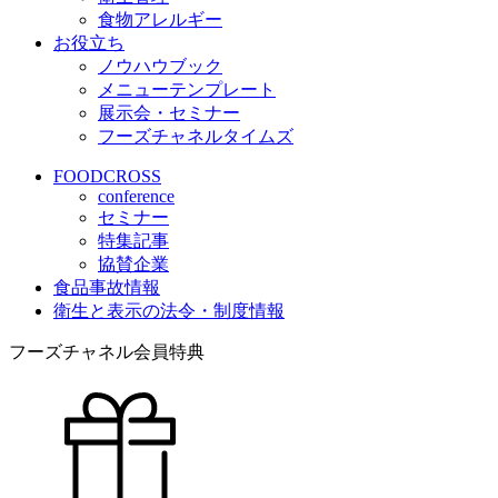
食物アレルギー
お役立ち
ノウハウブック
メニューテンプレート
展示会・セミナー
フーズチャネルタイムズ
FOODCROSS
conference
セミナー
特集記事
協賛企業
食品事故情報
衛生と表示の法令・制度情報
フーズチャネル会員特典