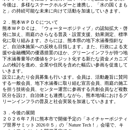
今後は、多様なステークホルダーと連携し、「水の国くまも
と」の持続可能な未来に向けて活動を加速していきます。
２．熊本ＷＰＤＣについて
熊本ＷＰＤＣは、「ウォーターポジティブ」の認知拡大・啓
発に加え、雨庭のさらなる普及・設置支援、効果測定、標準
化に取り組みます。さらには、熊本県の地下水涵養指針な
ど、自治体施策への反映も目指します。また、行政による支
援や金融機関の優遇措置のほか、グリーンインフラが持つ地
下水涵養量等の価値をクレジット化する新たな資金メカニズ
ムの検討を進め、企業や住民を含めた幅広い参画を促進して
いきます。
設立にあたり会員募集も行います。会員は、活動趣旨に賛同
する一般会員、地下水涵養に取り組む宣言会員、雨庭の施工
を担う技術会員、センター運営に参画する共創会員など複数
区分を設け、自治体とも連携しながら、熊本地域におけるグ
リーンインフラの普及と社会実装を加速していきます。
３．今後の展開
２０２６年７月に熊本市で開催予定の「ネイチャーポジティ
ブ世界サミット 2026※５」の「Nature Tech！」会場で、キ