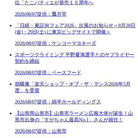
位「たこパティエが発売１５周年へ
2026/08/07
提供：瓢月堂
「日経・東証IRフェア2026」出展のお知らせ＜8月28日
(金)・29日(土) に東京ビッグサイトで開催＞
2026/08/07
提供：ケンコーマヨネーズ
スポーツクライミング 平野夏海選手とのサプライヤー
契約を締結
2026/08/07
提供：ベースフード
胡蝶庵「楽天ショップ・オブ・ザ・マンス2026年5月
度」を受賞
2026/08/07
提供：綿半ホールディングス
【山形県山形市】山形市ラーメン広報大使が誕生！山
形市出身の「すがちゃん最高No.1」さんが就任！
2026/08/07
提供：山形市