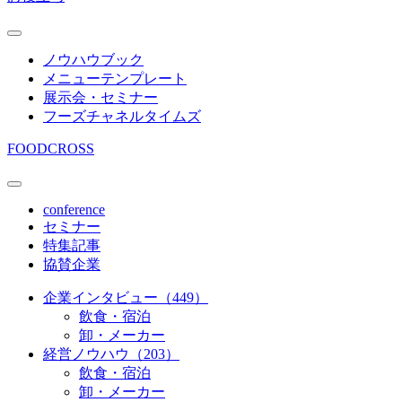
ノウハウブック
メニューテンプレート
展示会・セミナー
フーズチャネルタイムズ
FOODCROSS
conference
セミナー
特集記事
協賛企業
企業インタビュー（449）
飲食・宿泊
卸・メーカー
経営ノウハウ（203）
飲食・宿泊
卸・メーカー