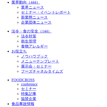
業界動向（444）
業界ニュース
セミナー・イベントレポート
新業態ニュース
企業団体ニュース
法令・食の安全（144）
法令対策
衛生管理
食物アレルギー
お役立ち
ノウハウブック
メニューテンプレート
展示会・セミナー
フーズチャネルタイムズ
FOODCROSS
conference
セミナー
特集記事
協賛企業
食品事故情報