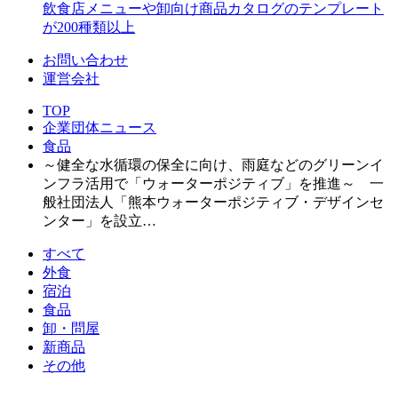
飲食店メニューや卸向け商品カタログのテンプレート
が200種類以上
お問い合わせ
運営会社
TOP
企業団体ニュース
食品
～健全な水循環の保全に向け、雨庭などのグリーンイ
ンフラ活用で「ウォーターポジティブ」を推進～ 一
般社団法人「熊本ウォーターポジティブ・デザインセ
ンター」を設立…
すべて
外食
宿泊
食品
卸・問屋
新商品
その他