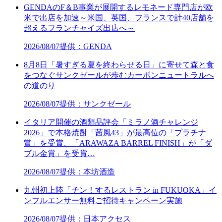
GENDAのF＆B事業が展開するレモネード専門店が欧
米で出店を加速～米国、英国、フランスで計40店舗を
超えるフランチャイズ出店へ～
2026/08/07
提供：GENDA
8月8日「暑すぎる夏を終わらせる日」に寄せて森と食
をつなぐサンクゼールが歩むカーボンニュートラルへ
の道のり
2026/08/07
提供：サンクゼール
イタリア開催の酒類品評会「ミラノ酒チャレンジ
2026」で本格焼酎「茜風43」が最高位の「プラチナ
賞」を受賞、「ARAWAZA BARREL FINISH」が「ダ
ブル金賞」を受賞…
2026/08/07
提供：本坊酒造
九州初上陸「チン！するレストラン in FUKUOKA」イ
ンフルエンサー無料ご招待キャンペーン実施
2026/08/07
提供：日本アクセス