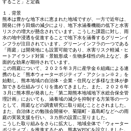
すること」と定義
１．背景
熊本は豊かな地下水に恵まれた地域ですが、一方で近年は、
開発に伴う田畑の減少により、地下水涵養機能の低下と水害
リスクの増大が懸念されています。こうした課題に対し、雨
水の地中浸透を促進することで地下水を涵養するグリーンイ
ンフラが注目されています。グリーンインフラの一つである
「雨庭」は開発地にも設置可能であり、水害リスク軽減・ヒ
ートアイランド対策・景観形成・生物多様性の向上など、多
面的な効果が期待されています。
この雨庭について、２０２５年３月に産学金６組織による連
携のもと「熊本ウォーターポジティブ・アクション※２」を
始動し、熊本地域の自治体・企業・住民など多様な主体が参
加できる仕組みづくりを進めてきました。また、２０２６年
３月に熊本県が発表した「第二期熊本地域地下水総合保全管
理計画」においても、涵養域の減少を抑制する方策等の一つ
として、雨庭などの調査研究に取り組むこととされました。
また、自治体との勉強会開催や、菊陽町・嘉島町などへの雨
庭の実装支援を行い、３カ所の設置に至りました。
こうした取り組みをさらに拡大し、地域全体で「ウォーター
ポジティブ」を推進するため、熊本WPDCを設立しました。