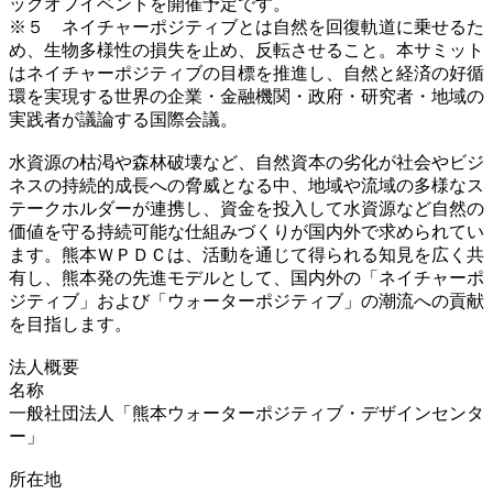
ックオフイベントを開催予定です。
※５ ネイチャーポジティブとは自然を回復軌道に乗せるた
め、生物多様性の損失を止め、反転させること。本サミット
はネイチャーポジティブの目標を推進し、自然と経済の好循
環を実現する世界の企業・金融機関・政府・研究者・地域の
実践者が議論する国際会議。
水資源の枯渇や森林破壊など、自然資本の劣化が社会やビジ
ネスの持続的成長への脅威となる中、地域や流域の多様なス
テークホルダーが連携し、資金を投入して水資源など自然の
価値を守る持続可能な仕組みづくりが国内外で求められてい
ます。熊本ＷＰＤＣは、活動を通じて得られる知見を広く共
有し、熊本発の先進モデルとして、国内外の「ネイチャーポ
ジティブ」および「ウォーターポジティブ」の潮流への貢献
を目指します。
法人概要
名称
一般社団法人「熊本ウォーターポジティブ・デザインセンタ
ー」
所在地