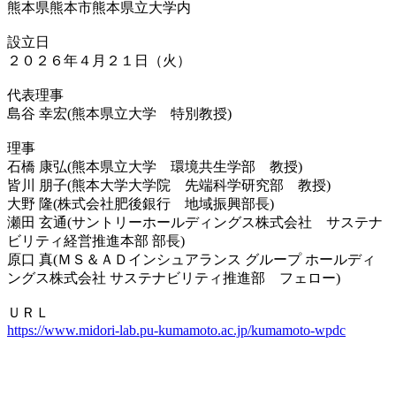
熊本県熊本市熊本県立大学内
設立日
２０２６年４月２１日（火）
代表理事
島谷 幸宏(熊本県立大学 特別教授)
理事
石橋 康弘(熊本県立大学 環境共生学部 教授)
皆川 朋子(熊本大学大学院 先端科学研究部 教授)
大野 隆(株式会社肥後銀行 地域振興部長)
瀬田 玄通(サントリーホールディングス株式会社 サステナ
ビリティ経営推進本部 部長)
原口 真(ＭＳ＆ＡＤインシュアランス グループ ホールディ
ングス株式会社 サステナビリティ推進部 フェロー)
ＵＲＬ
https://www.midori-lab.pu-kumamoto.ac.jp/kumamoto-wpdc