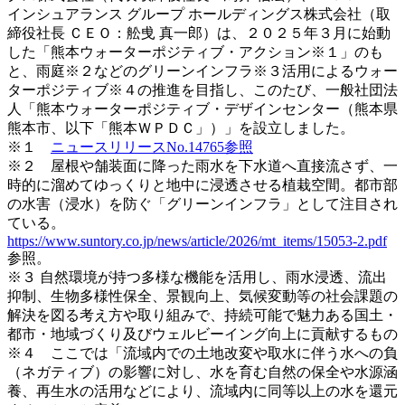
インシュアランス グループ ホールディングス株式会社（取
締役社長 ＣＥＯ：舩曵 真一郎）は、２０２５年３月に始動
した「熊本ウォーターポジティブ・アクション※１」のも
と、雨庭※２などのグリーンインフラ※３活用によるウォー
ターポジティブ※４の推進を目指し、このたび、一般社団法
人「熊本ウォーターポジティブ・デザインセンター（熊本県
熊本市、以下「熊本ＷＰＤＣ」）」を設立しました。
※１
ニュースリリースNo.14765参照
※２ 屋根や舗装面に降った雨水を下水道へ直接流さず、一
時的に溜めてゆっくりと地中に浸透させる植栽空間。都市部
の水害（浸水）を防ぐ「グリーンインフラ」として注目され
ている。
https://www.suntory.co.jp/news/article/2026/mt_items/15053-2.pdf
参照。
※３ 自然環境が持つ多様な機能を活用し、雨水浸透、流出
抑制、生物多様性保全、景観向上、気候変動等の社会課題の
解決を図る考え方や取り組みで、持続可能で魅力ある国土・
都市・地域づくり及びウェルビーイング向上に貢献するもの
※４ ここでは「流域内での土地改変や取水に伴う水への負
（ネガティブ）の影響に対し、水を育む自然の保全や水源涵
養、再生水の活用などにより、流域内に同等以上の水を還元