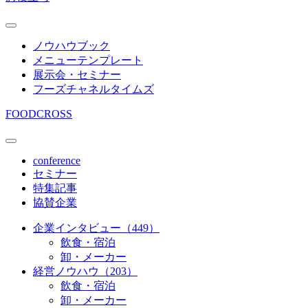
ノウハウブック
メニューテンプレート
展示会・セミナー
フーズチャネルタイムズ
FOODCROSS
conference
セミナー
特集記事
協賛企業
企業インタビュー（449）
飲食・宿泊
卸・メーカー
経営ノウハウ（203）
飲食・宿泊
卸・メーカー