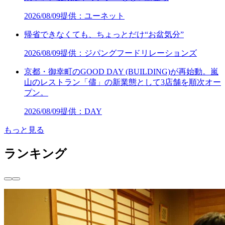
2026/08/09
提供：ユーネット
帰省できなくても、ちょっとだけ“お盆気分”
2026/08/09
提供：ジパングフードリレーションズ
京都・御幸町のGOOD DAY (BUILDING)が再始動。嵐
山のレストラン「儘」の新業態として3店舗を順次オー
プン。
2026/08/09
提供：DAY
もっと見る
ランキング