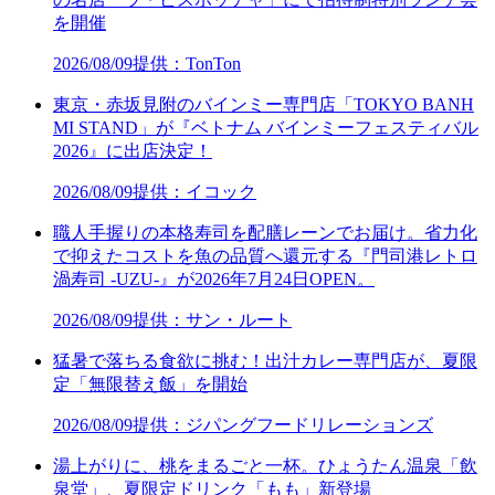
を開催
2026/08/09
提供：TonTon
東京・赤坂見附のバインミー専門店「TOKYO BANH
MI STAND」が『ベトナム バインミーフェスティバル
2026』に出店決定！
2026/08/09
提供：イコック
職人手握りの本格寿司を配膳レーンでお届け。省力化
で抑えたコストを魚の品質へ還元する『門司港レトロ
渦寿司 -UZU-』が2026年7月24日OPEN。
2026/08/09
提供：サン・ルート
猛暑で落ちる食欲に挑む！出汁カレー専門店が、夏限
定「無限替え飯」を開始
2026/08/09
提供：ジパングフードリレーションズ
湯上がりに、桃をまるごと一杯。ひょうたん温泉「飲
泉堂」、夏限定ドリンク「もも」新登場