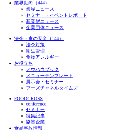
業界動向（444）
業界ニュース
セミナー・イベントレポート
新業態ニュース
企業団体ニュース
法令・食の安全（144）
法令対策
衛生管理
食物アレルギー
お役立ち
ノウハウブック
メニューテンプレート
展示会・セミナー
フーズチャネルタイムズ
FOODCROSS
conference
セミナー
特集記事
協賛企業
食品事故情報