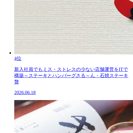
4位
新入社員でもミス・ストレスの少ない店舗運営をITで
構築～ステーキとハンバーグさる～ん・石焼ステーキ
贅
2026.06.18