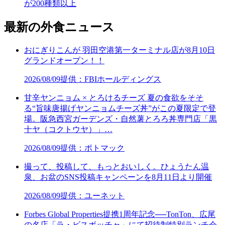
が200種類以上
最新の外食ニュース
おにぎりこんが 羽田空港第一ターミナル店が8月10日
グランドオープン！！
2026/08/09
提供：FBIホールディングス
甘辛ヤンニョム × とろけるチーズ 夏の食欲をそそ
る“旨味唐揚げヤンニョムチーズ丼”がこの夏限定で登
場。阪急西宮ガーデンズ・自然薯とろろ丼専門店「黒
十ヤ（コクトウヤ）」…
2026/08/09
提供：ポトマック
撮って、投稿して、もっとおいしく。ひょうたん温
泉、お盆のSNS投稿キャンペーンを8月11日より開催
2026/08/09
提供：ユーネット
Forbes Global Properties提携1周年記念──TonTon、広尾
の名店「ラ・ビスボッチャ」にて招待制特別ランチ会