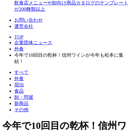
飲食店メニューや卸向け商品カタログのテンプレート
が200種類以上
お問い合わせ
運営会社
TOP
企業団体ニュース
外食
今年で10回目の乾杯！信州ワインが今年も松本に集
結！
すべて
外食
宿泊
食品
卸・問屋
新商品
その他
今年で10回目の乾杯！信州ワ