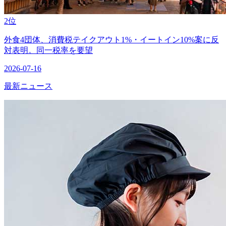
2位
外食4団体、消費税テイクアウト1%・イートイン10%案に反
対表明。同一税率を要望
2026-07-16
最新ニュース