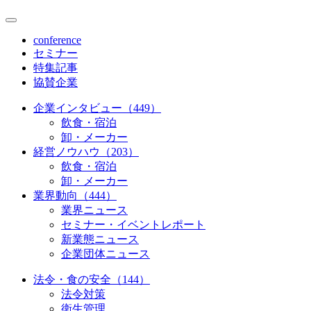
conference
セミナー
特集記事
協賛企業
企業インタビュー（449）
飲食・宿泊
卸・メーカー
経営ノウハウ（203）
飲食・宿泊
卸・メーカー
業界動向（444）
業界ニュース
セミナー・イベントレポート
新業態ニュース
企業団体ニュース
法令・食の安全（144）
法令対策
衛生管理