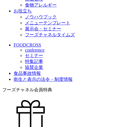
食物アレルギー
お役立ち
ノウハウブック
メニューテンプレート
展示会・セミナー
フーズチャネルタイムズ
FOODCROSS
conference
セミナー
特集記事
協賛企業
食品事故情報
衛生と表示の法令・制度情報
フーズチャネル会員特典