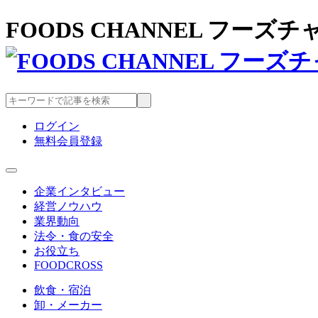
FOODS CHANNEL フー
ログイン
無料会員登録
企業インタビュー
経営ノウハウ
業界動向
法令・食の安全
お役立ち
FOODCROSS
飲食・宿泊
卸・メーカー